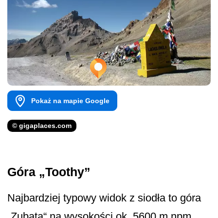
Pokaż na mapie Google
© gigaplaces.com
Góra „Toothy”
Najbardziej typowy widok z siodła to góra
„Zubata“ na wysokości ok. 5600 m npm,