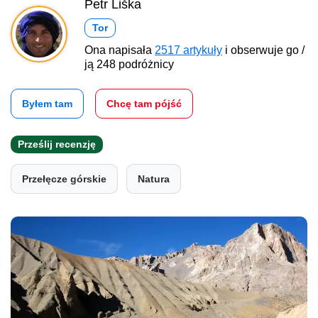
Petr Liška
Tor
Ona napisała
2517 artykuły
i obserwuje go /
ją 248 podróżnicy
Byłem tam
Chcę tam pójść
Prześlij recenzję
Przełęcze górskie
Natura