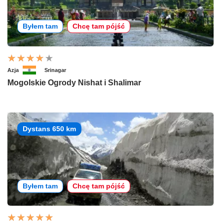
Byłem tam
Chcę tam pójść
Azja
Srinagar
Mogolskie Ogrody Nishat i Shalimar
Dystans 650 km
Byłem tam
Chcę tam pójść