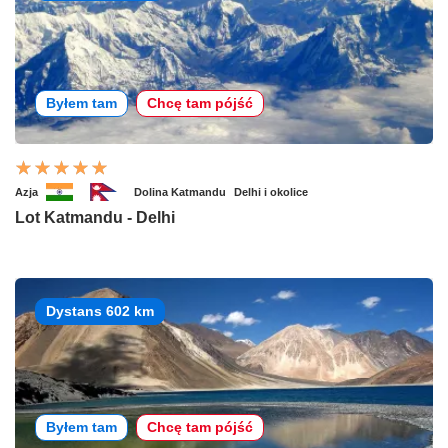
Byłem tam
Chcę tam pójść
Azja
Dolina Katmandu
Delhi i okolice
Lot Katmandu - Delhi
Dystans 602 km
Byłem tam
Chcę tam pójść