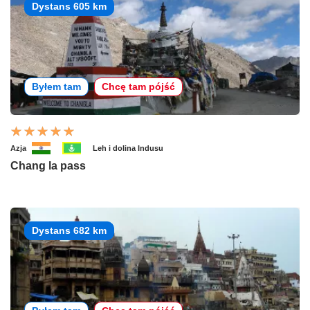
Dystans 605 km
Byłem tam
Chcę tam pójść
Azja
Leh i dolina Indusu
Chang la pass
Dystans 682 km