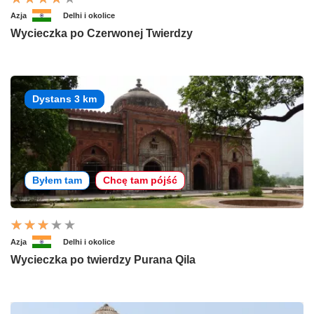
Azja
Delhi i okolice
Wycieczka po Czerwonej Twierdzy
Dystans 3 km
Byłem tam
Chcę tam pójść
Azja
Delhi i okolice
Wycieczka po twierdzy Purana Qila