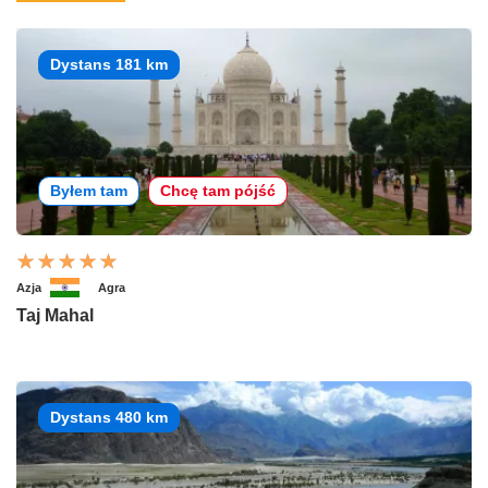
Dystans 181 km
Byłem tam
Chcę tam pójść
Azja
Agra
Taj Mahal
Dystans 480 km