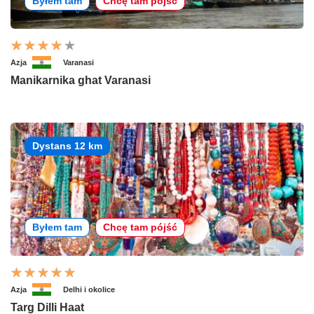
Byłem tam
Chcę tam pójść
Azja
Varanasi
Manikarnika ghat Varanasi
Dystans 12 km
Byłem tam
Chcę tam pójść
Azja
Delhi i okolice
Targ Dilli Haat