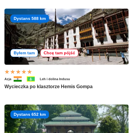
Dystans 588 km
Byłem tam
Chcę tam pójść
Azja
Leh i dolina Indusu
Wycieczka po klasztorze Hemis Gompa
Dystans 652 km