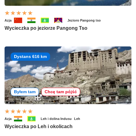
Azja
Jezioro Pangong tso
Wycieczka po jeziorze Pangong Tso
Dystans 616 km
Byłem tam
Chcę tam pójść
Azja
Leh i dolina Indusu
Leh
Wycieczka po Leh i okolicach