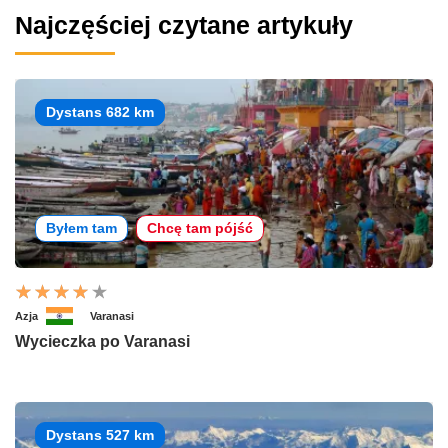
Najczęściej czytane artykuły
Dystans 682 km
Byłem tam
Chcę tam pójść
Azja
Varanasi
Wycieczka po Varanasi
Dystans 527 km