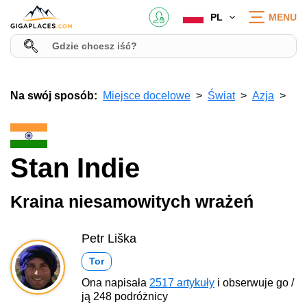
PL
MENU
Na swój sposób:
Miejsce docelowe
Świat
Azja
Stan Indie
Kraina niesamowitych wrażeń
Petr Liška
Tor
Ona napisała
2517 artykuły
i obserwuje go /
ją 248 podróżnicy