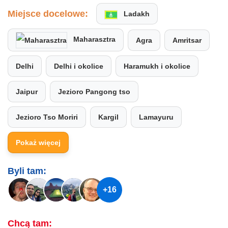
Miejsce docelowe:
Ladakh
Maharasztra
Agra
Amritsar
Delhi
Delhi i okolice
Haramukh i okolice
Jaipur
Jezioro Pangong tso
Jezioro Tso Moriri
Kargil
Lamayuru
Pokaż więcej
Byli tam:
+16
Chcą tam: