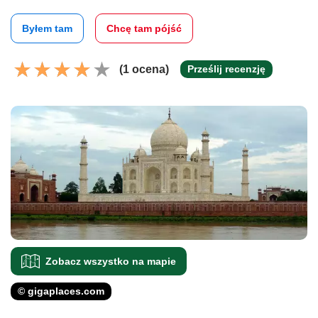
Byłem tam
Chcę tam pójść
(1 ocena)
Prześlij recenzję
Zobacz wszystko na mapie
© gigaplaces.com