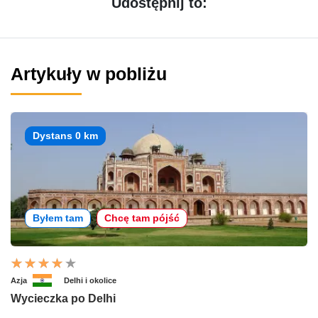
Udostępnij to:
Artykuły w pobliżu
Dystans 0 km
Byłem tam
Chcę tam pójść
Azja
Delhi i okolice
Wycieczka po Delhi