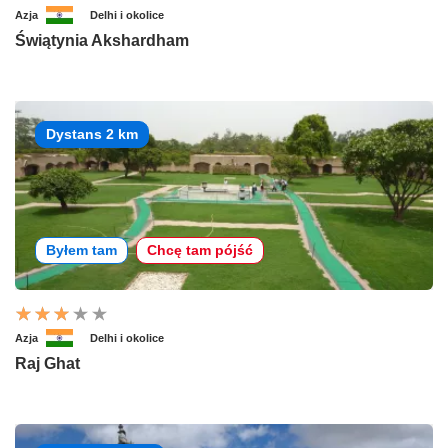
Azja
Delhi i okolice
Świątynia Akshardham
Dystans 2 km
Byłem tam
Chcę tam pójść
Azja
Delhi i okolice
Raj Ghat