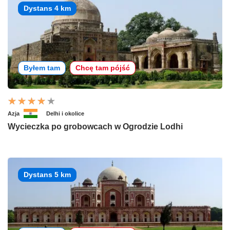
Dystans 4 km
Byłem tam
Chcę tam pójść
Azja
Delhi i okolice
Wycieczka po grobowcach w Ogrodzie Lodhi
Dystans 5 km