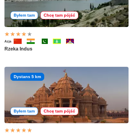
Byłem tam
Chcę tam pójść
Azja
Rzeka Indus
Dystans 5 km
Byłem tam
Chcę tam pójść