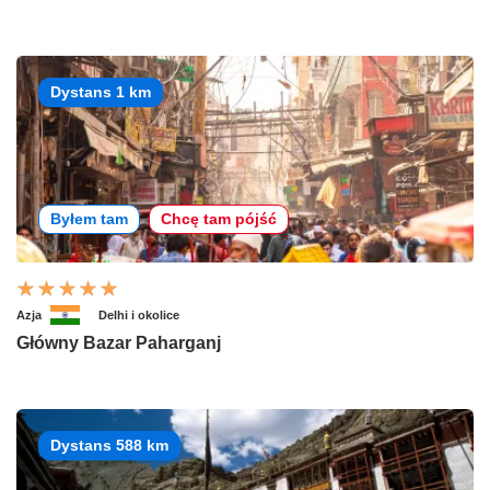
Dystans 1 km
Byłem tam
Chcę tam pójść
Azja
Delhi i okolice
Główny Bazar Paharganj
Dystans 588 km