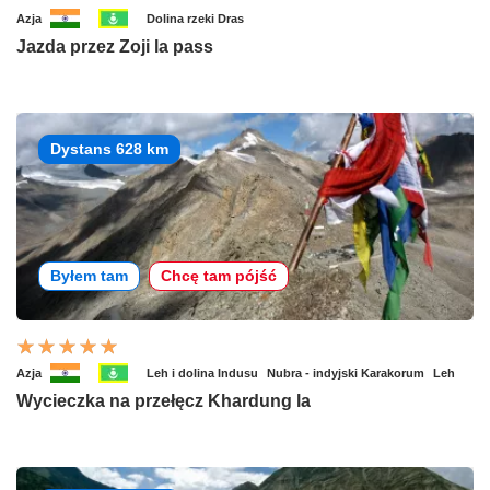
Azja
Dolina rzeki Dras
Jazda przez Zoji la pass
Dystans 628 km
Byłem tam
Chcę tam pójść
Azja
Leh i dolina Indusu
Nubra - indyjski Karakorum
Leh
Wycieczka na przełęcz Khardung la