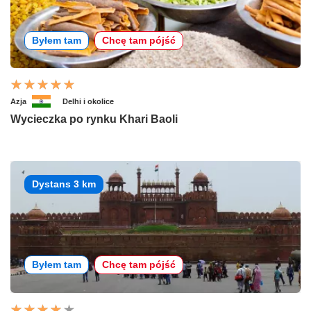
Byłem tam
Chcę tam pójść
Azja
Delhi i okolice
Wycieczka po rynku Khari Baoli
Dystans 3 km
Byłem tam
Chcę tam pójść