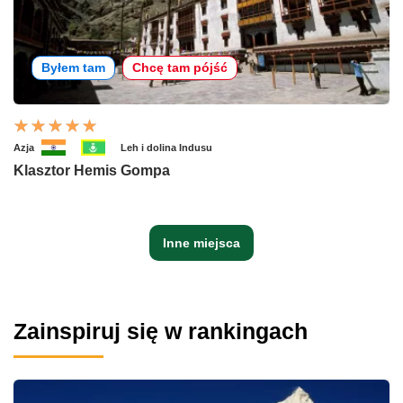
Byłem tam
Chcę tam pójść
Azja
Leh i dolina Indusu
Klasztor Hemis Gompa
Inne miejsca
Zainspiruj się w rankingach