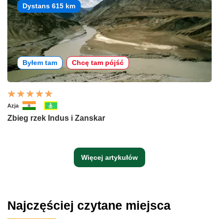
Dystans 615 km
Byłem tam
Chcę tam pójść
Azja
Zbieg rzek Indus i Zanskar
Więcej artykułów
Najczęściej czytane miejsca