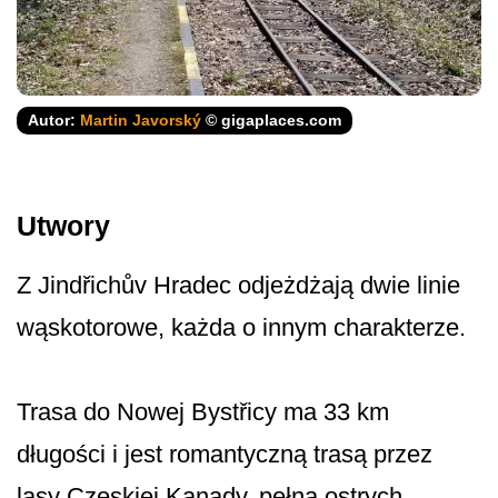
Autor:
Martin Javorský
© gigaplaces.com
Utwory
Z Jindřichův Hradec odjeżdżają dwie linie
wąskotorowe, każda o innym charakterze.
Trasa do Nowej Bystřicy ma 33 km
długości i jest romantyczną trasą przez
lasy Czeskiej Kanady, pełną ostrych