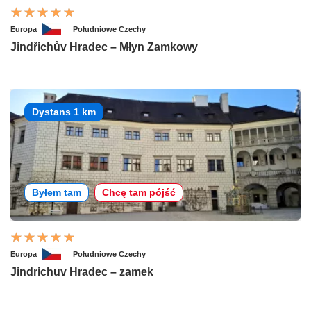
Europa
Południowe Czechy
Jindřichův Hradec – Młyn Zamkowy
Dystans 1 km
Byłem tam
Chcę tam pójść
Europa
Południowe Czechy
Jindrichuv Hradec – zamek