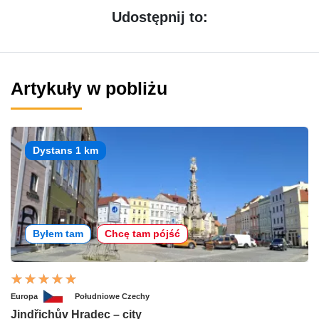
Udostępnij to:
Artykuły w pobliżu
Dystans 1 km
Byłem tam
Chcę tam pójść
Europa
Południowe Czechy
Jindřichův Hradec – city