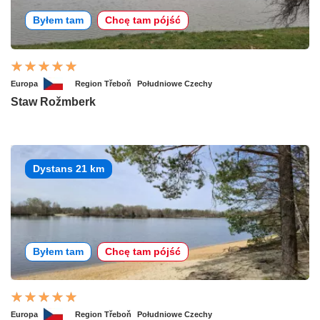
Byłem tam
Chcę tam pójść
Europa
Region Třeboň
Południowe Czechy
Staw Rožmberk
Dystans 21 km
Byłem tam
Chcę tam pójść
Europa
Region Třeboň
Południowe Czechy