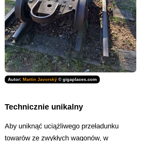
Autor:
Martin Javorský
© gigaplaces.com
Technicznie unikalny
Aby uniknąć uciążliwego przeładunku
towarów ze zwykłych wagonów, w