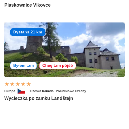
Piaskownice Vlkovce
Dystans 21 km
Byłem tam
Chcę tam pójść
Europa
Czeska Kanada
Południowe Czechy
Wycieczka po zamku Landštejn