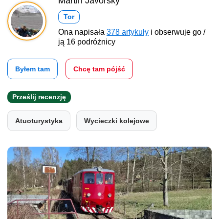
Martin Javorský
Tor
Ona napisała
378 artykuły
i obserwuje go /
ją 16 podróżnicy
Byłem tam
Chcę tam pójść
Prześlij recenzję
Atuoturystyka
Wycieczki kolejowe