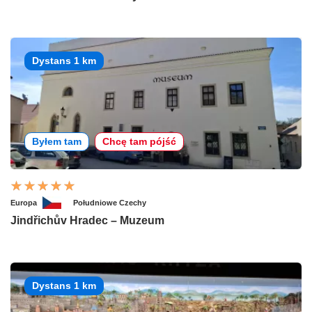
Dystans 1 km
Byłem tam
Chcę tam pójść
Europa
Południowe Czechy
Jindřichův Hradec – Muzeum
Dystans 1 km