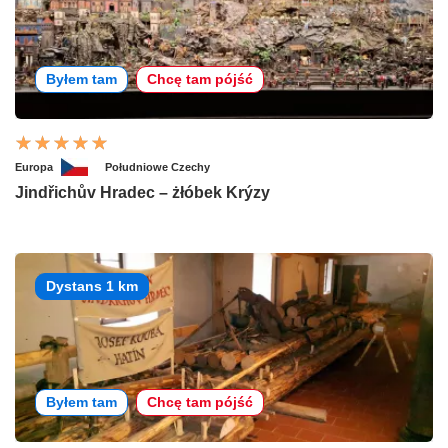
Byłem tam
Chcę tam pójść
Europa
Południowe Czechy
Jindřichův Hradec – żłóbek Krýzy
Dystans 1 km
Byłem tam
Chcę tam pójść