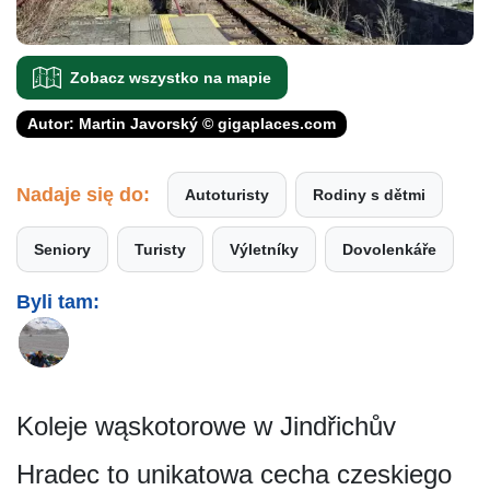
Zobacz wszystko na mapie
Autor: Martin Javorský © gigaplaces.com
Nadaje się do:
Autoturisty
Rodiny s dětmi
Seniory
Turisty
Výletníky
Dovolenkáře
Byli tam:
Koleje wąskotorowe w Jindřichův
Hradec to unikatowa cecha czeskiego