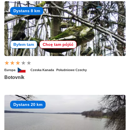
Dystans 8 km
Byłem tam
Chcę tam pójść
Europa
Czeska Kanada
Południowe Czechy
Botovník
Dystans 20 km