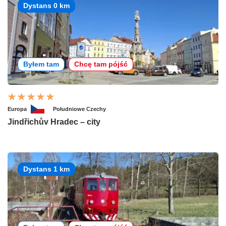
Dystans 0 km
Byłem tam
Chcę tam pójść
Europa
Południowe Czechy
Jindřichův Hradec – city
Dystans 1 km