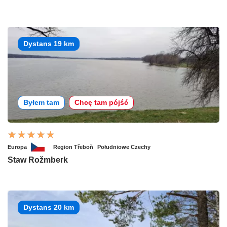
Dystans 19 km
Byłem tam
Chcę tam pójść
Europa
Region Třeboň
Południowe Czechy
Staw Rožmberk
Dystans 20 km