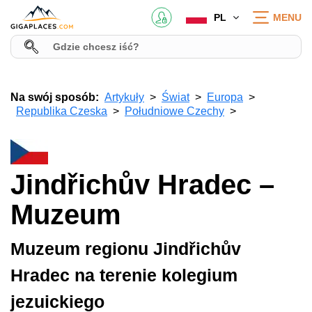
PL
MENU
Na swój sposób:
Artykuły
Świat
Europa
Republika Czeska
Południowe Czechy
Jindřichův Hradec –
Muzeum
Muzeum regionu Jindřichův
Hradec na terenie kolegium
jezuickiego