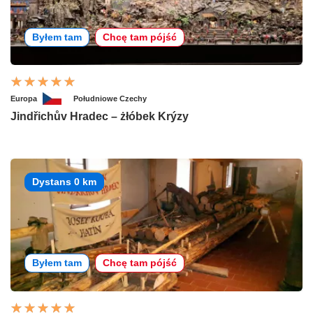
Byłem tam
Chcę tam pójść
Europa
Południowe Czechy
Jindřichův Hradec – żłóbek Krýzy
Dystans 0 km
Byłem tam
Chcę tam pójść