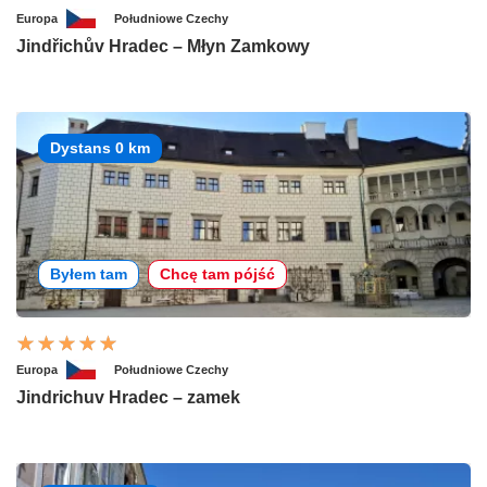
Europa
Południowe Czechy
Jindřichův Hradec – Młyn Zamkowy
Dystans 0 km
Byłem tam
Chcę tam pójść
Europa
Południowe Czechy
Jindrichuv Hradec – zamek