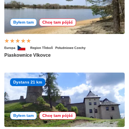
Byłem tam
Chcę tam pójść
Europa
Region Třeboň
Południowe Czechy
Piaskownice Vlkovce
Dystans 21 km
Byłem tam
Chcę tam pójść