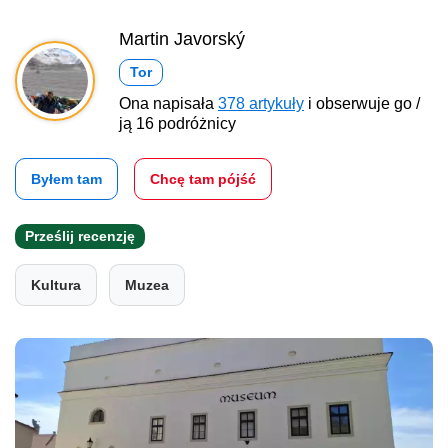
Martin Javorský
Tor
Ona napisała
378 artykuły
i obserwuje go /
ją 16 podróżnicy
Byłem tam
Chcę tam pójść
Prześlij recenzję
Kultura
Muzea