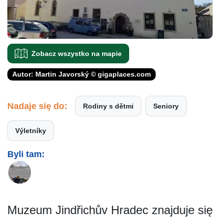
Zobacz wszystko na mapie
Autor: Martin Javorský © gigaplaces.com
Nadaje się do:
Rodiny s dětmi
Seniory
Výletníky
Byli tam:
Muzeum Jindřichův Hradec znajduje się