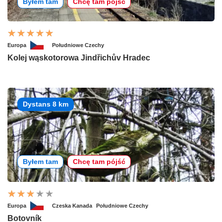
Byłem tam
Chcę tam pójść
Europa
Południowe Czechy
Kolej wąskotorowa Jindřichův Hradec
Dystans 8 km
Byłem tam
Chcę tam pójść
Europa
Czeska Kanada
Południowe Czechy
Botovník