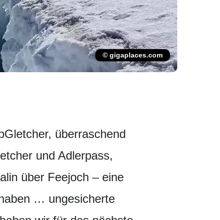
© gigaplaces.com
ubGletcher, überraschend
letcher und Adlerpass,
alin über Feejoch – eine
 haben … ungesicherte