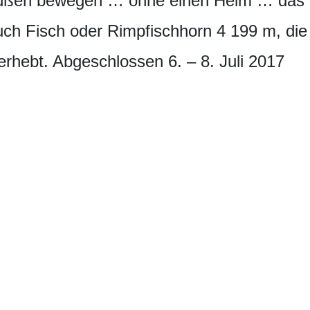
üßen bewegen … ohne einen Helm … das h
uch Fisch oder Rimpfischhorn 4 199 m, di
erhebt. Abgeschlossen 6. – 8. Juli 2017