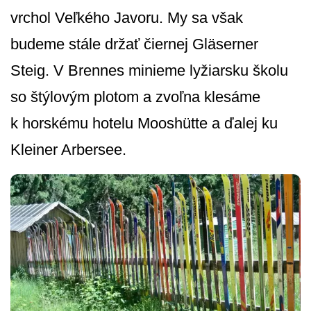
vrchol Veľkého Javoru. My sa však
budeme stále držať čiernej Gläserner
Steig. V Brennes minieme lyžiarsku školu
so štýlovým plotom a zvoľna klesáme
k horskému hotelu Mooshütte a ďalej ku
Kleiner Arbersee.