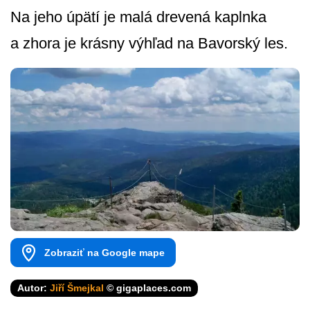
Na jeho úpätí je malá drevená kaplnka
a zhora je krásny výhľad na Bavorský les.
Zobraziť na Google mape
Autor:
Jiří Šmejkal
© gigaplaces.com