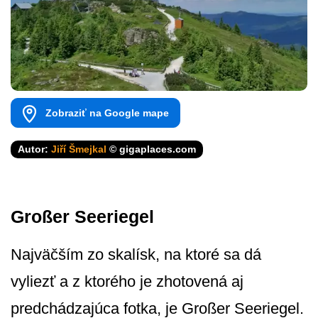
Zobraziť na Google mape
Autor:
Jiří Šmejkal
© gigaplaces.com
Großer Seeriegel
Najväčším zo skalísk, na ktoré sa dá
vyliezť a z ktorého je zhotovená aj
predchádzajúca fotka, je Großer Seeriegel.