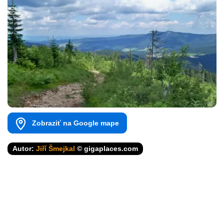
Zobraziť na Google mape
Autor:
Jiří Šmejkal
© gigaplaces.com