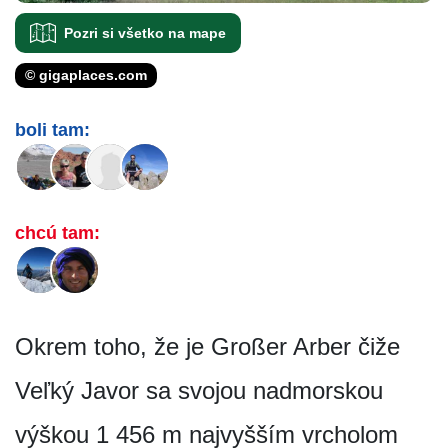
Pozri si všetko na mape
© gigaplaces.com
boli tam:
chcú tam:
Okrem toho, že je Großer Arber čiže
Veľký Javor sa svojou nadmorskou
výškou 1 456 m najvyšším vrcholom