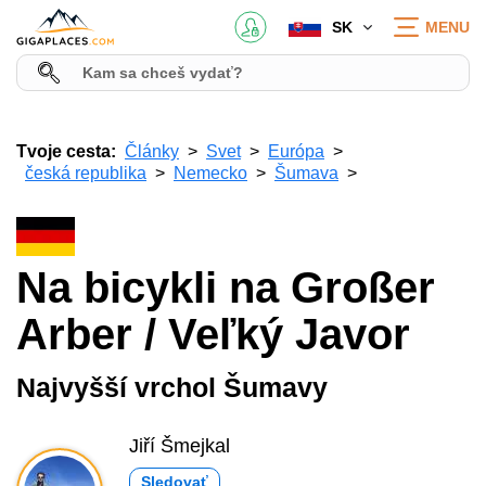
SK
MENU
Tvoje cesta:
Články
Svet
Európa
česká republika
Nemecko
Šumava
Na bicykli na Großer
Arber / Veľký Javor
Najvyšší vrchol Šumavy
Jiří Šmejkal
Sledovať