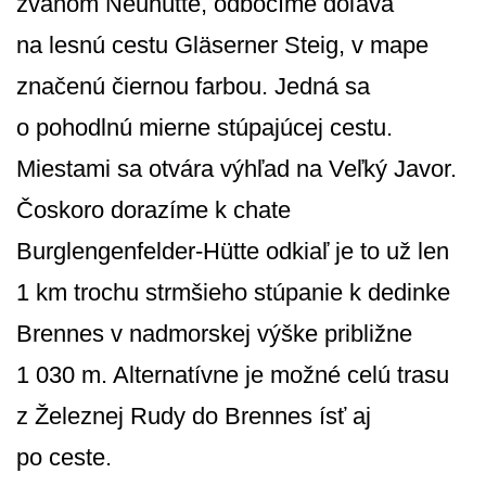
zvanom Neuhütte, odbočíme doľava
na lesnú cestu Gläserner Steig, v mape
značenú čiernou farbou. Jedná sa
o pohodlnú mierne stúpajúcej cestu.
Miestami sa otvára výhľad na Veľký Javor.
Čoskoro dorazíme k chate
Burglengenfelder-Hütte odkiaľ je to už len
1 km trochu strmšieho stúpanie k dedinke
Brennes v nadmorskej výške približne
1 030 m. Alternatívne je možné celú trasu
z Železnej Rudy do Brennes ísť aj
po ceste.