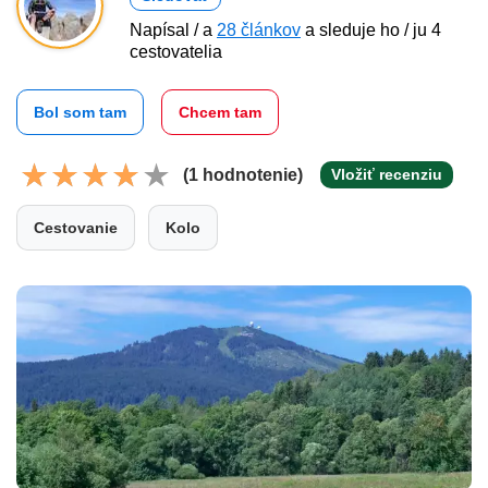
Napísal / a
28 článkov
a sleduje ho / ju 4
cestovatelia
Bol som tam
Chcem tam
(1 hodnotenie)
Vložiť recenziu
Cestovanie
Kolo