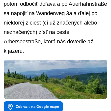
potom odbočiť doľava a po Auerhahnstraße
sa napojiť na Wanderweg 3a a ďalej po
niektorej z ciest (či už značených alebo
neznačených) zísť na ceste
Arberseestraße, ktorá nás dovedie až
k jazeru.
Zobraziť na Google mape