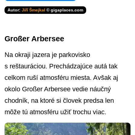
Autor:
Jiří Šmejkal
© gigaplaces.com
Großer Arbersee
Na okraji jazera je parkovisko
s reštauráciou. Prechádzajúce autá tak
celkom ruší atmosféru miesta. Avšak aj
okolo Großer Arbersee vedie náučný
chodník, na ktoré si človek predsa len
môže tú atmosféru užiť trochu viac.