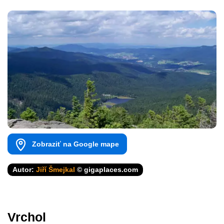
Zobraziť na Google mape
Autor:
Jiří Šmejkal
© gigaplaces.com
Vrchol