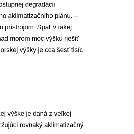
ostupnej degradácii
o aklimatizačního plánu. –
 prístrojom. Spať v takej
 nad morom moc výšku riešiť
skej výšky je cca šesť tisíc
kej výške je daná z veľkej
držujúci rovnaký aklimatizačný