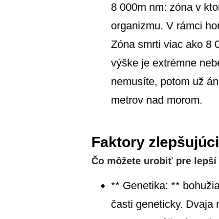
8 000m nm: zóna v ktor
organizmu. V rámci ho
Zóna smrti viac ako 8 
výške je extrémne nebe
nemusíte, potom už áno
metrov nad morom.
Faktory zlepšujúci
Čo môžete urobiť pre lepší
** Genetika: ** bohužia
časti geneticky. Dvaja 