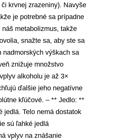
 či krvnej zrazeniny). Navyše
kže je potrebné sa prípadne
e náš metabolizmus, takže
ovolia, snažte sa, aby ste sa
ľkých nadmorských výškach sa
veň znižuje množstvo
plyv alkoholu je až 3×
chľujú ďalšie jeho negatívne
lútne kľúčové. – ** Jedlo: **
é jedlá. Telo nemá dostatok
ie sú ľahké jedlá
má vplyv na znášanie