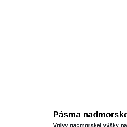
Pásma nadmorske
Vplyv nadmorskej výšky n