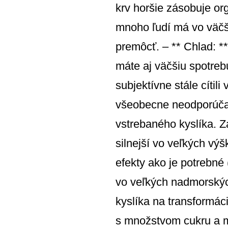
krv horšie zásobuje or
mnoho ľudí má vo väčší
premôcť. – ** Chlad: *
máte aj väčšiu spotrebu
subjektívne stále cítil
všeobecne neodporúča.
vstrebaného kyslíka. Z
silnejší vo veľkých vý
efekty ako je potrebné 
vo veľkých nadmorských
kyslíka na transformáci
s množstvom cukru a mi