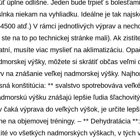
úplne odlišne. Jeden bude trpieť s bolesťami 
 slnka niekam na vyhliadku. Ideálne je tak naj
00 atď.) V rámci jednotlivých výprav a nechc
ste na to po technickej stránke mali). Ak zist
tní, musíte viac myslieť na aklimatizáciu. Opač
admorskej výšky, môžete si skrátiť občas veľmi 
lyv na znášanie veľkej nadmorskej výšky. Najhor
esná konštitúcia: ** svalstvo spotrebováva veľk
dmorskú výšku znášajú lepšie ľudia šľachovitý 
čaká výprava do veľkých výšok, je určite lepšie
ne na objemovej tréningy. – ** Dehydratácia **
žité vo všetkých nadmorských výškach, v tých 