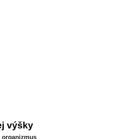
j výšky
a organizmus