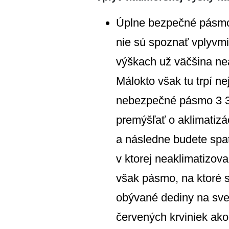
Úplne bezpečné pásmo
nie sú spoznať vplyvm
výškach už väčšina nea
Málokto však tu trpí n
nebezpečné pásmo 3 30
premýšľať o aklimatizá
a následne budete spa
v ktorej neaklimatizova
však pásmo, na ktoré s
obývané dediny na sve
červených krviniek ako