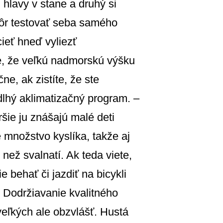
hlavy v stane a druhý si
skôr testovať seba samého
ieť hneď vyliezť
íte, že veľkú nadmorskú výšku
ne, ak zistíte, že ste
dlhý aklimatizačný program. –
šie ju znášajú malé deti
é množstvo kyslíka, takže aj
než svalnatí. Ak teda viete,
 behať či jazdiť na bicykli
: Dodržiavanie kvalitného
veľkých ale obzvlášť. Hustá