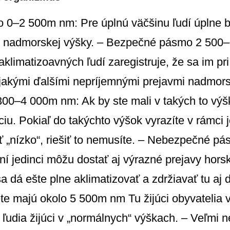
 0–2 500m nm: Pre úplnú väčšinu ľudí úplne 
i nadmorskej výšky. – Bezpečné pásmo 2 500
klimatizoavných ľudí zaregistruje, že sa im pr
ejakými ďalšími nepríjemnými prejavmi nadmors
0–4 000m nm: Ak by ste mali v takých to výšk
ciu. Pokiaľ do takýchto výšok vyrazíte v rámc
ť „nízko“, riešiť to nemusíte. – Nebezpečné 
ní jedinci môžu dostať aj výrazné prejavy hors
a dá ešte plne aklimatizovať a zdržiavať tu aj
te majú okolo 5 500m nm Tu žijúci obyvatelia 
 ľudia žijúci v „normálnych“ výškach. – Veľm