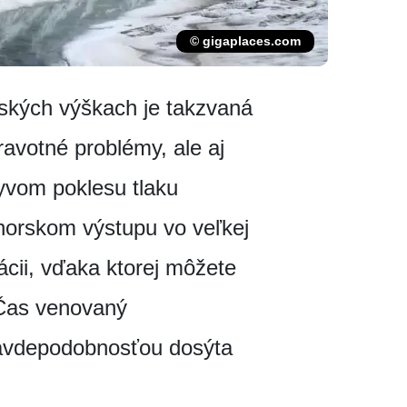
© gigaplaces.com
ských výškach je takzvaná
avotné problémy, ale aj
yvom poklesu tlaku
horskom výstupu vo veľkej
cii, vďaka ktorej môžete
 Čas venovaný
pravdepodobnosťou dosýta