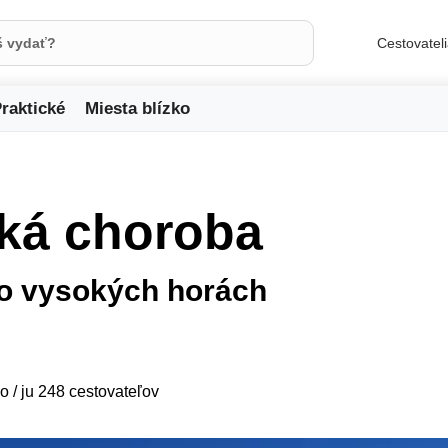
Cestovatel
raktické
Miesta blízko
ská choroba
vo vysokých horách
o / ju 248 cestovateľov