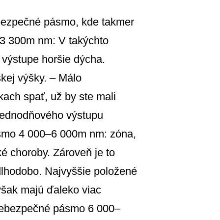
bezpečné pásmo, kde takmer
–3 300m nm: V takýchto
i výstupe horšie dýcha.
kej výšky. – Málo
ach spať, už by ste mali
i jednodňového výstupu
pásmo 4 000–6 000m nm: zóna,
ké choroby. Zároveň je to
 dlhodobo. Najvyššie položené
však majú ďaleko viac
i nebezpečné pásmo 6 000–