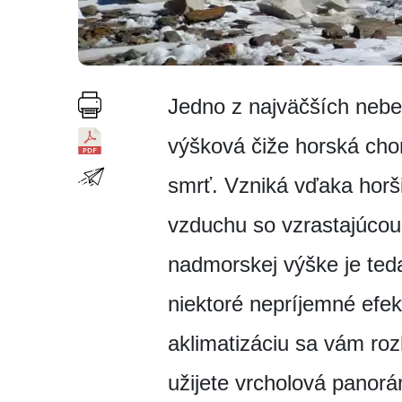
Jedno z najväčších nebe
výšková čiže horská chor
smrť. Vzniká vďaka horš
vzduchu so vzrastajúcou
nadmorskej výške je ted
niektoré nepríjemné efe
aklimatizáciu sa vám ro
užijete vrcholová panorá