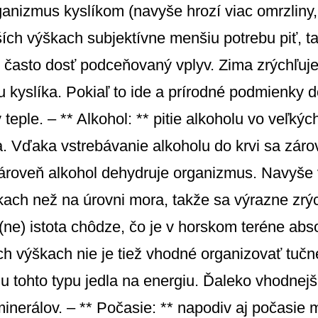
ganizmus kyslíkom (navyše hrozí viac omrzliny,
ch výškach subjektívne menšiu potrebu piť, ta
* často dosť podceňovaný vplyv. Zima zrýchľuj
 kyslíka. Pokiaľ to ide a prírodné podmienky d
i v teple. – ** Alkohol: ** pitie alkoholu vo ve
 Vďaka vstrebávanie alkoholu do krvi sa záro
ároveň alkohol dehydruje organizmus. Navyše v
škach než na úrovni mora, takže sa výrazne zrý
(ne) istota chôdze, čo je v horskom teréne abso
 výškach nie je tiež vhodné organizovať tučn
u tohto typu jedla na energiu. Ďaleko vhodnejš
nerálov. – ** Počasie: ** napodiv aj počasie 