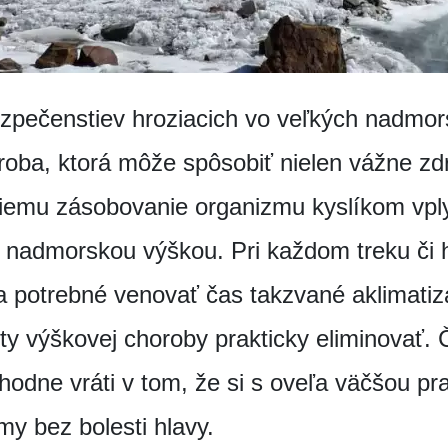
zpečenstiev hroziacich vo veľkých nadmor
oba, ktorá môže spôsobiť nielen vážne zdr
iemu zásobovanie organizmu kyslíkom vpl
 nadmorskou výškou. Pri každom treku či 
a potrebné venovať čas takzvané aklimatizá
kty výškovej choroby prakticky eliminovať.
zhodne vráti v tom, že si s oveľa väčšou 
my bez bolesti hlavy.