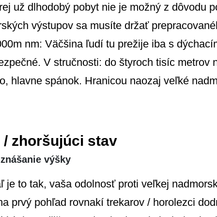
ej už dlhodobý pobyt nie je možný z dôvodu p
rských výstupov sa musíte držať prepracovanéh
000m nm: Väčšina ľudí tu prežije iba s dýchacím
zpečné. V stručnosti: do štyroch tisíc metrov
, hlavne spánok. Hranicou naozaj veľké nadmor
 / zhoršujúci stav
 znášanie výšky
ľ je to tak, vaša odolnosť proti veľkej nadmors
na prvý pohľad rovnakí trekarov / horolezci do