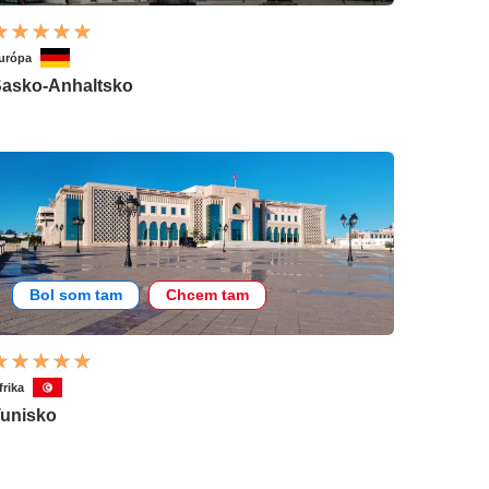
urópa
asko-Anhaltsko
Bol som tam
Chcem tam
frika
unisko