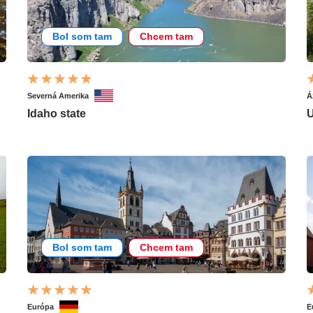
Bol som tam
Chcem tam
Severná Amerika
Á
Idaho state
U
Bol som tam
Chcem tam
Európa
E