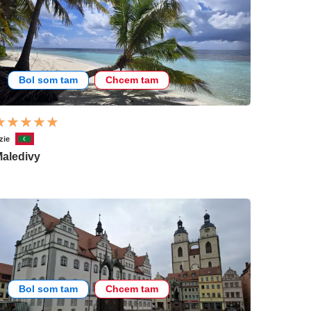
Bol som tam
Chcem tam
zie
aledivy
Bol som tam
Chcem tam