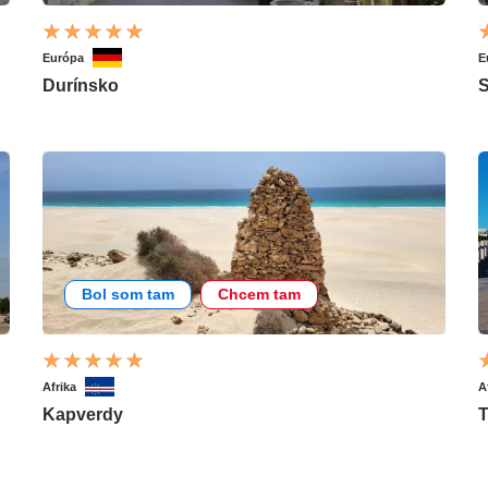
Európa
E
Durínsko
S
Bol som tam
Chcem tam
Afrika
A
Kapverdy
T