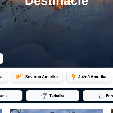
Destinácie
ka
Severná Amerika
Južná Amerika
anie
Turistika
Prír