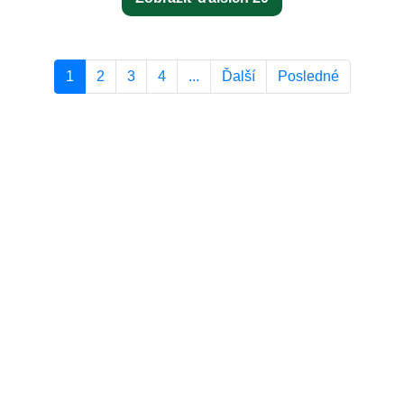
1
2
3
4
...
Ďalší
Posledné