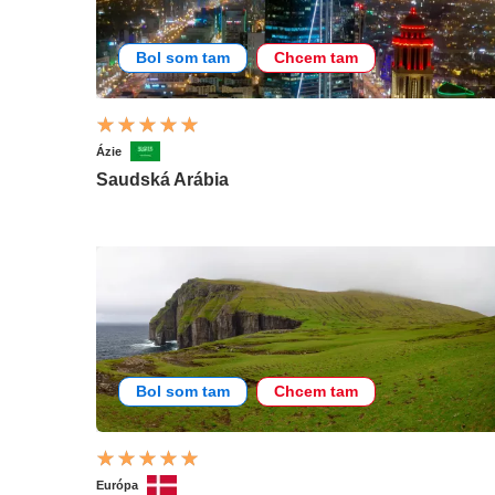
Bol som tam
Chcem tam
Ázie
Saudská Arábia
Bol som tam
Chcem tam
Európa