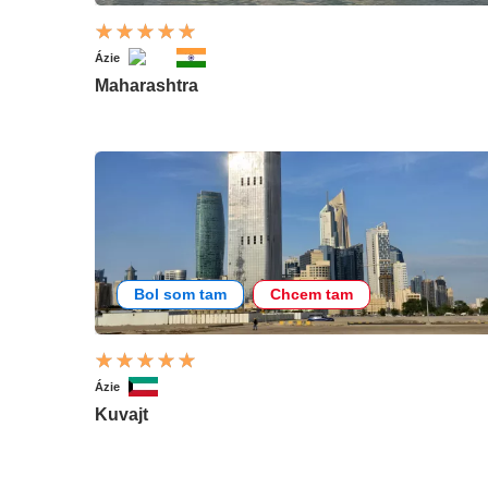
Ázie
Maharashtra
Bol som tam
Chcem tam
Ázie
Kuvajt