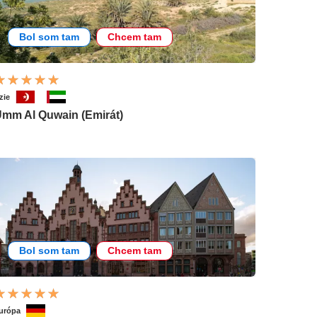
Bol som tam
Chcem tam
zie
mm Al Quwain (Emirát)
Bol som tam
Chcem tam
urópa