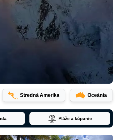
Stredná Amerika
Oceánia
oda
Pláže a kúpanie