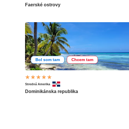
Faerské ostrovy
Bol som tam
Chcem tam
Stredná Amerika
Dominikánska republika