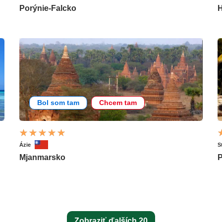
Porýnie-Falcko
Bol som tam
Chcem tam
Ázie
S
Mjanmarsko
Zobraziť ďalších 20