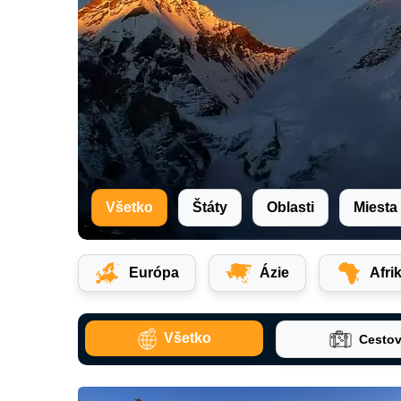
Všetko
Štáty
Oblasti
Miesta
Európa
Ázie
Afri
Všetko
Cestov