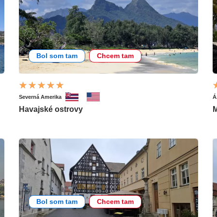
Bol som tam
Chcem tam
Severná Amerika
Á
Havajské ostrovy
M
Bol som tam
Chcem tam