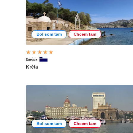
Bol som tam
Chcem tam
Európa
Kréta
Bol som tam
Chcem tam