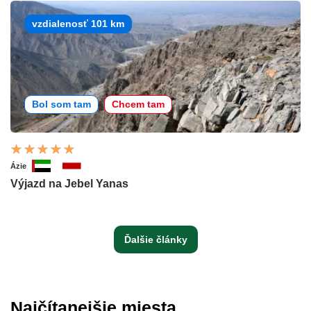
vzdialenosť 101 km
Bol som tam
Chcem tam
Ázie
Výjazd na Jebel Yanas
Ďalšie články
Najčítanejšie miesta