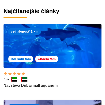
Najčítanejšie články
vzdialenosť 1 km
Bol som tam
Chcem tam
Ázie
Návšteva Dubai mall aquarium