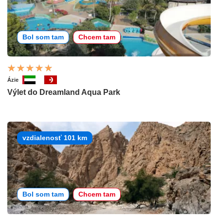
Bol som tam
Chcem tam
Ázie
Výlet do Dreamland Aqua Park
vzdialenosť 101 km
Bol som tam
Chcem tam