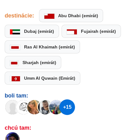
destinácie:
Abu Dhabi (emirát)
Dubaj (emirát)
Fujairah (emirát)
Ras Al Khaimah (emirát)
Sharjah (emirát)
Umm Al Quwain (Emirát)
boli tam:
+15
chcú tam: