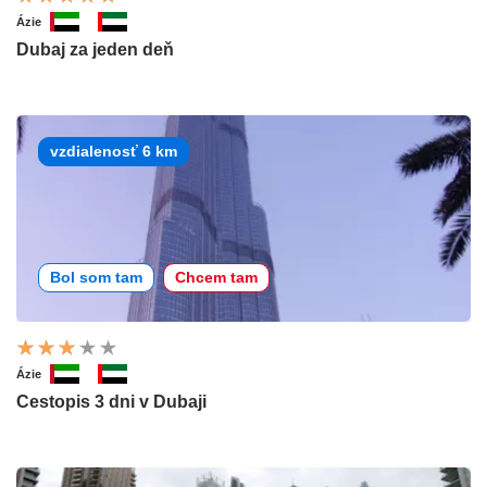
Ázie
Dubaj za jeden deň
vzdialenosť 6 km
Bol som tam
Chcem tam
Ázie
Cestopis 3 dni v Dubaji