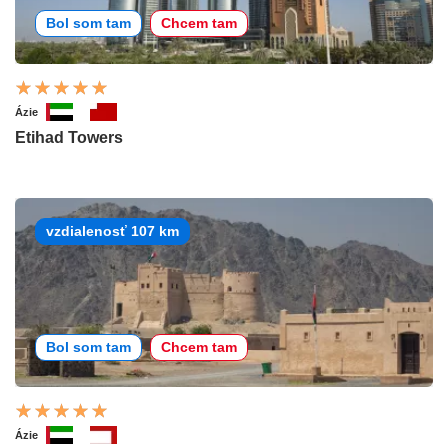
Bol som tam
Chcem tam
Ázie
Etihad Towers
vzdialenosť 107 km
Bol som tam
Chcem tam
Ázie