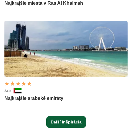
Najkrajšie miesta v Ras Al Khaimah
Ázie
Najkrajšie arabské emiráty
Ďalší inšpirácia