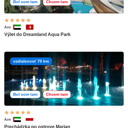
Bol som tam
Chcem tam
Ázie
Výlet do Dreamland Aqua Park
vzdialenosť 70 km
Bol som tam
Chcem tam
Ázie
Prechádzka po ostrove Marjan