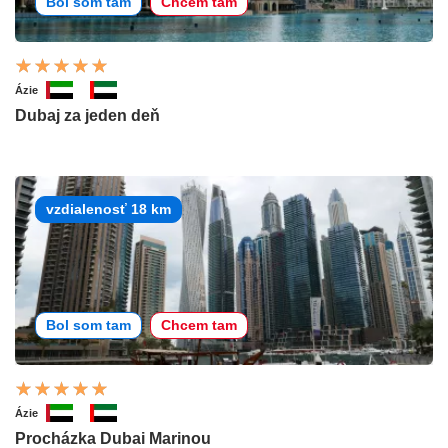
Bol som tam
Chcem tam
Ázie
Dubaj za jeden deň
vzdialenosť 18 km
Bol som tam
Chcem tam
Ázie
Procházka Dubai Marinou