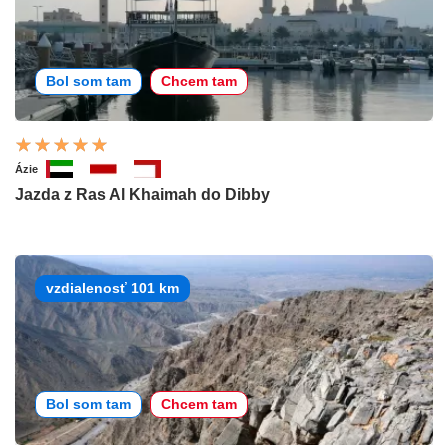
Bol som tam
Chcem tam
Ázie
Jazda z Ras Al Khaimah do Dibby
vzdialenosť 101 km
Bol som tam
Chcem tam