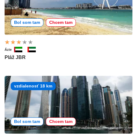
Bol som tam
Chcem tam
Ázie
Pláž JBR
vzdialenosť 18 km
Bol som tam
Chcem tam