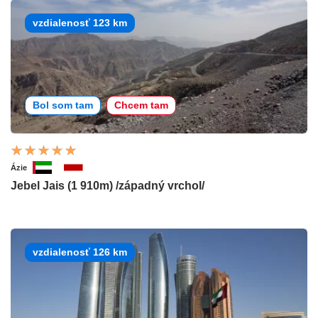
vzdialenosť 123 km
Bol som tam
Chcem tam
Ázie
Jebel Jais (1 910m) /západný vrchol/
vzdialenosť 126 km