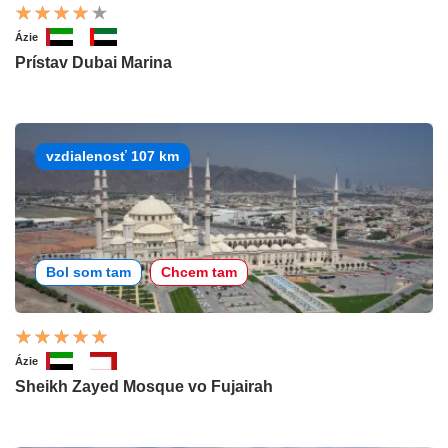
Ázie
Prístav Dubai Marina
vzdialenosť 107 km
Bol som tam
Chcem tam
Ázie
Sheikh Zayed Mosque vo Fujairah