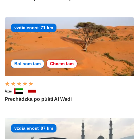
vzdialenosť 71 km
Bol som tam
Chcem tam
Ázie
Prechádzka po púšti Al Wadi
vzdialenosť 87 km