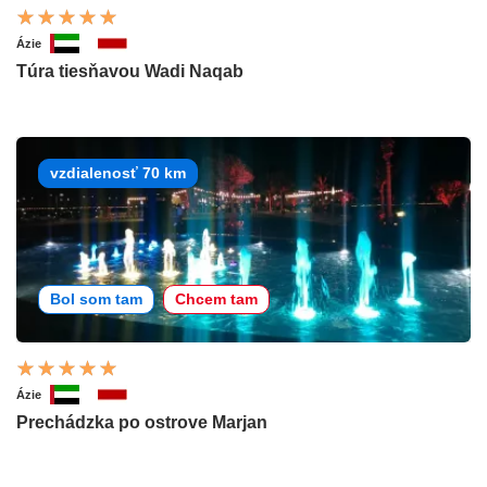
Ázie
Túra tiesňavou Wadi Naqab
vzdialenosť 70 km
Bol som tam
Chcem tam
Ázie
Prechádzka po ostrove Marjan