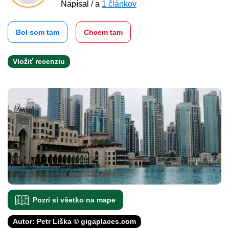
Napísal / a
1 článkov
Bol som tam
Chcem tam
Vložiť recenziu
Pozri si všetko na mape
Autor: Petr Liška © gigaplaces.com