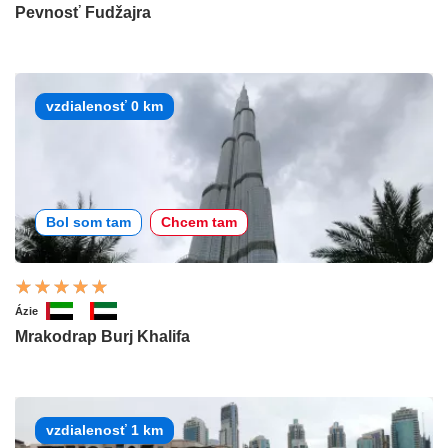
Pevnosť Fudžajra
vzdialenosť 0 km
Bol som tam
Chcem tam
Ázie
Mrakodrap Burj Khalifa
vzdialenosť 1 km