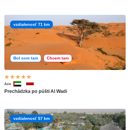
vzdialenosť 71 km
Bol som tam
Chcem tam
Ázie
Prechádzka po púšti Al Wadi
vzdialenosť 57 km