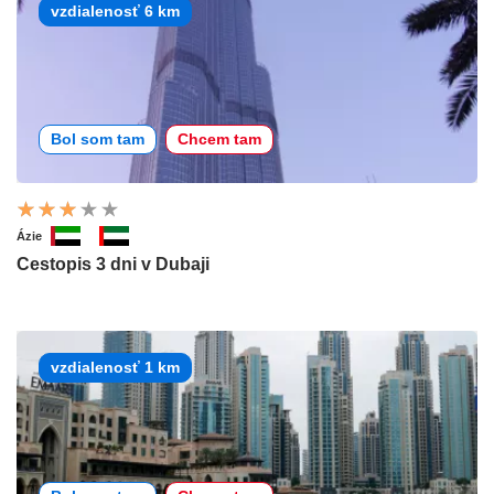
vzdialenosť 6 km
Bol som tam
Chcem tam
Ázie
Cestopis 3 dni v Dubaji
vzdialenosť 1 km