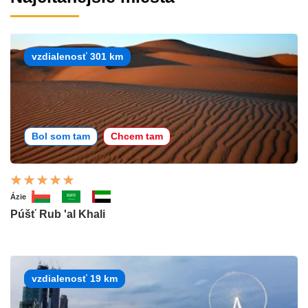
vzdialenosť 301 km
Bol som tam
Chcem tam
Ázie
Púšť Rub 'al Khali
vzdialenosť 19 km