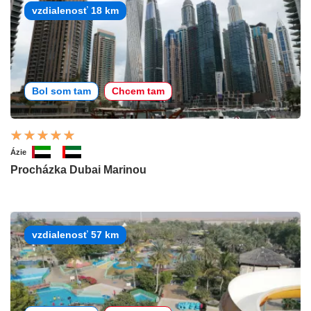
vzdialenosť 18 km
Bol som tam
Chcem tam
Ázie
Procházka Dubai Marinou
vzdialenosť 57 km