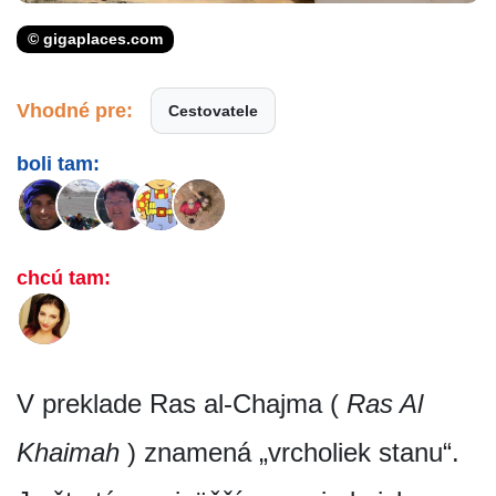
© gigaplaces.com
Vhodné pre:
Cestovatele
boli tam:
chcú tam:
V preklade Ras al-Chajma (
Ras Al
Khaimah
) znamená „vrcholiek stanu“.