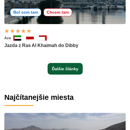
Bol som tam
Chcem tam
Ázie
Jazda z Ras Al Khaimah do Dibby
Ďalšie články
Najčítanejšie miesta