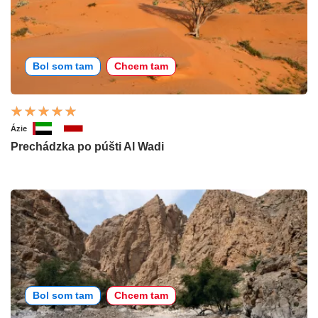
Bol som tam
Chcem tam
Ázie
Prechádzka po púšti Al Wadi
Bol som tam
Chcem tam