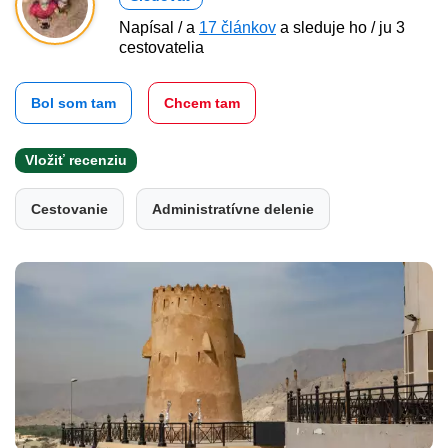
Napísal / a
17 článkov
a sleduje ho / ju 3
cestovatelia
Bol som tam
Chcem tam
Vložiť recenziu
Cestovanie
Administratívne delenie