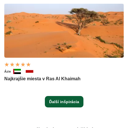
Ázie
Najkrajšie miesta v Ras Al Khaimah
Ďalší inšpirácia