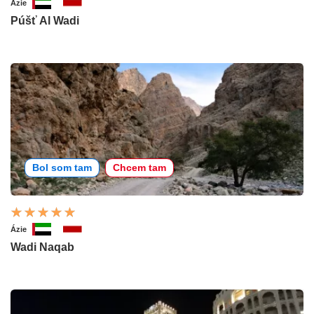
Ázie
Púšť Al Wadi
Bol som tam
Chcem tam
Ázie
Wadi Naqab