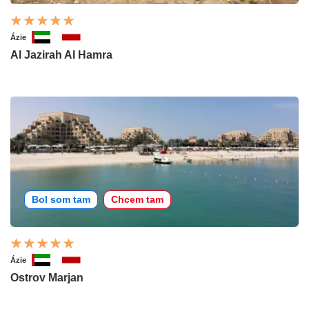
Ázie
Al Jazirah Al Hamra
Bol som tam
Chcem tam
Ázie
Ostrov Marjan