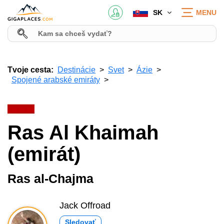
SK
MENU
Tvoje cesta:
Destinácie
Svet
Ázie
Spojené arabské emiráty
Ras Al Khaimah
(emirát)
Ras al-Chajma
Jack Offroad
Sledovať