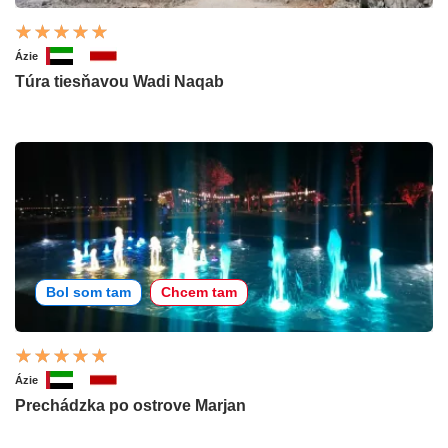
Ázie
Túra tiesňavou Wadi Naqab
Bol som tam
Chcem tam
Ázie
Prechádzka po ostrove Marjan