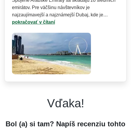
Spojené Arabské Emiráty sa skladajú zo siedmich
emirátov. Pre väčšinu návštevníkov je
najzaujímavejší a najznámejší Dubaj, kde je…
pokračovať v čítaní
Vďaka!
Bol (a) si tam? Napíš recenziu tohto