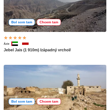
Bol som tam
Chcem tam
Ázie
Jebel Jais (1 910m) /západný vrchol/
Bol som tam
Chcem tam