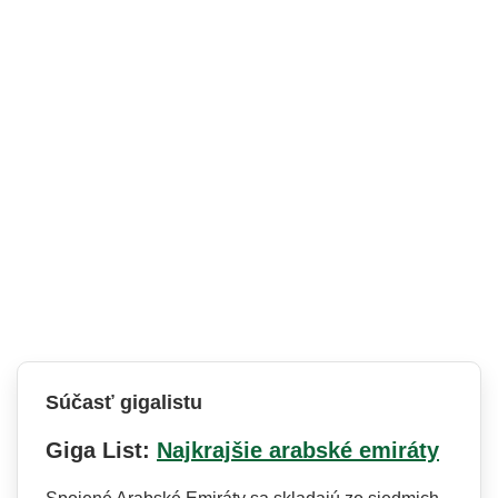
Súčasť gigalistu
Giga List:
Najkrajšie arabské emiráty