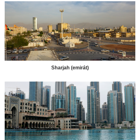
Sharjah (emirát)