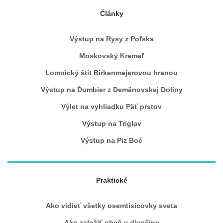
Články
Výstup na Rysy z Poľska
Moskovský Kremeľ
Lomnický štít Birkenmajerovou hranou
Výstup na Ďumbier z Demänovskej Doliny
Výlet na vyhliadku Päť prstov
Výstup na Triglav
Výstup na Piz Boé
Praktické
Ako vidieť všetky osemtisícovky sveta
Ako založiť oheň v divočine