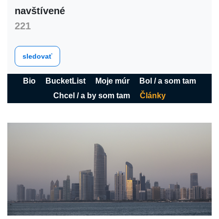
navštívené
221
sledovať
Bio
BucketList
Moje múr
Bol / a som tam
Chcel / a by som tam
Články