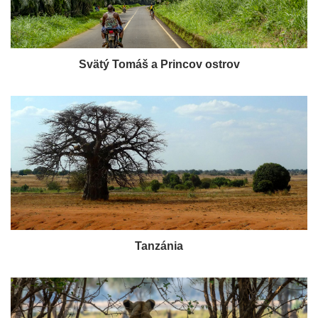
Svätý Tomáš a Princov ostrov
Tanzánia