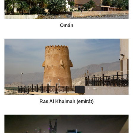
Omán
Ras Al Khaimah (emirát)