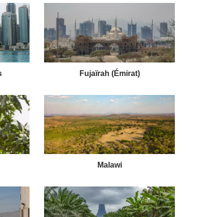
s
Fujaïrah (Émirat)
Malawi