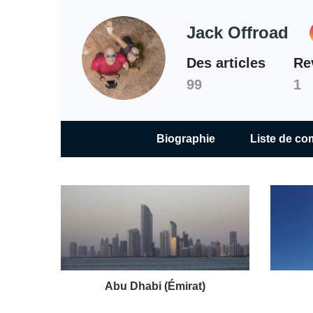
Jack 
Jack Offroad
Des articles
Re
99
1
Biographie
Liste de co
Abu Dhabi (Émirat)