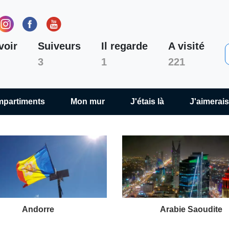
Offroad a écrit 115 des ar
voir
Suiveurs
Il regarde
A visité
3
1
221
mpartiments
Mon mur
J'étais là
J'aimerais
Andorre
Arabie Saoudite