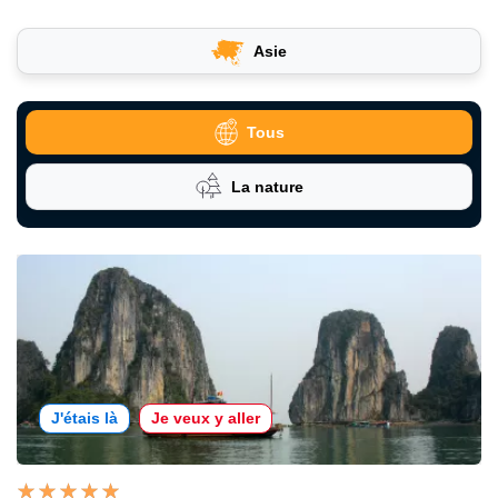
Asie
Tous
La nature
J'étais là
Je veux y aller