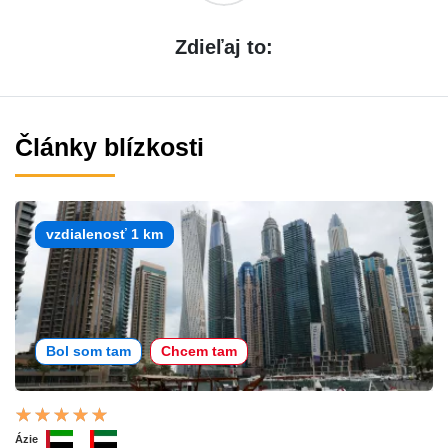
Zdieľaj to:
Články blízkosti
vzdialenosť 1 km
Bol som tam
Chcem tam
Ázie