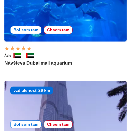
Bol som tam
Chcem tam
Ázie
Návšteva Dubai mall aquarium
vzdialenosť 26 km
Bol som tam
Chcem tam