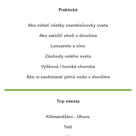
Praktické
Ako vidieť všetky osemtisícovky sveta
Ako založiť oheň v divočine
Lanzarote a víno
Záchody celého sveta
Výšková / horská choroba
Ako si zaobstarať pitnú vodu v divočine
Top miesta
Kilimandžáro - Uhuru
Telč