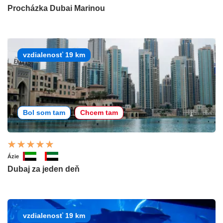
Procházka Dubai Marinou
vzdialenosť 19 km
Bol som tam
Chcem tam
Ázie
Dubaj za jeden deň
vzdialenosť 19 km