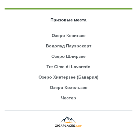
Призовые места
Озеро Кенигзее
Водопад Пауэрскорт
Озеро Шлирзее
Tre Cime di Lavaredo
Озеро Хинтерзее (Бавария)
Озеро Кохельзее
Честер