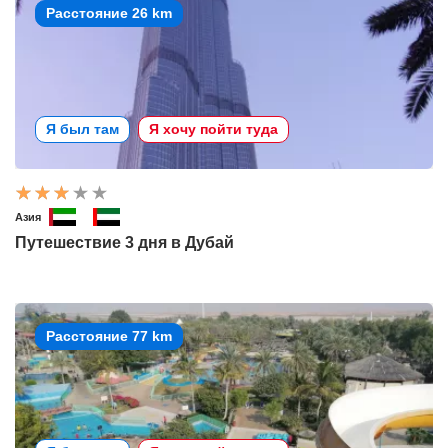
Расстояние 26 km
Я был там
Я хочу пойти туда
Азия
Путешествие 3 дня в Дубай
Расстояние 77 km