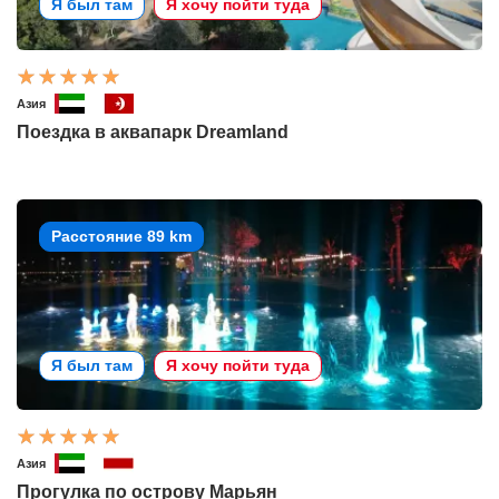
Я был там
Я хочу пойти туда
Азия
Поездка в аквапарк Dreamland
Расстояние 89 km
Я был там
Я хочу пойти туда
Азия
Прогулка по острову Марьян