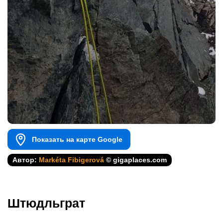
Показать на карте Google
Автор:
Markéta Fibigerová
© gigaplaces.com
Штюдльграт