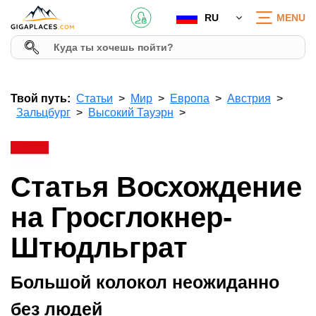
RU
MENU
Твой путь:
Статьи
Мир
Европа
Австрия
Зальцбург
Высокий Тауэрн
Статья Восхождение
на Гросглокнер-
Штюдльграт
Большой колокол неожиданно
без людей