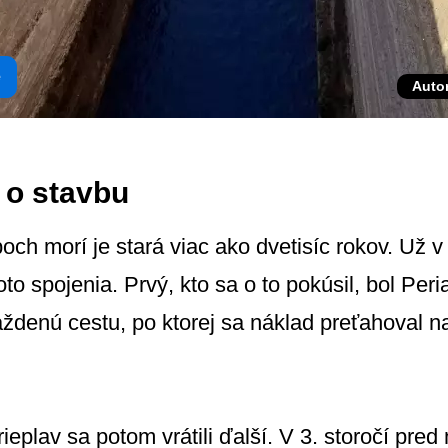
e
Auto
 o stavbu
och morí je stará viac ako dvetisíc rokov. Už v
 spojenia. Prvý, kto sa o to pokúsil, bol Peria
 dláždenú cestu, po ktorej sa náklad preťahoval
eplav sa potom vrátili ďalší. V 3. storočí pred