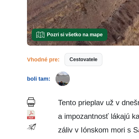
Pozri si všetko na mape
Vhodné pre:
Cestovatele
boli tam:
Tento prieplav už v dneš
a impozantnosť lákajú ka
záliv v Iónskom mori s 