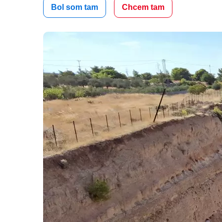
Bol som tam
Chcem tam