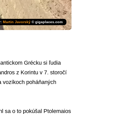
r:
Martin Javorský
© gigaplaces.com
 antickom Grécku si ľudia
ndros z Korintu v 7. storočí
 na vozíkoch poháňaných
 nl sa o to pokúšal Ptolemaios