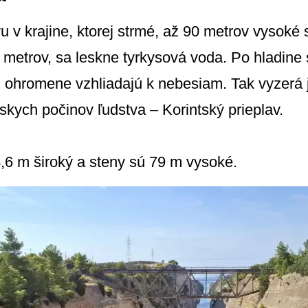
u v krajine, ktorej strmé, až 90 metrov vysoké 
 25 metrov, sa leskne tyrkysová voda. Po hladi
úci ohromene vzhliadajú k nebesiam. Tak vyzerá
rskych počinov ľudstva – Korintský prieplav.
4,6 m široký a steny sú 79 m vysoké.