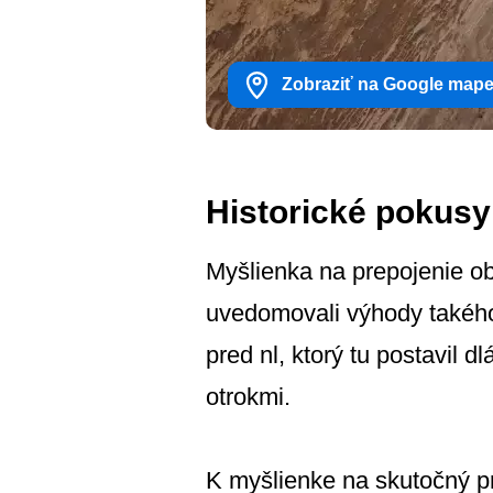
Zobraziť na Google map
Historické pokusy
Myšlienka na prepojenie ob
uvedomovali výhody takéhoto
pred nl, ktorý tu postavil
otrokmi.
K myšlienke na skutočný pri