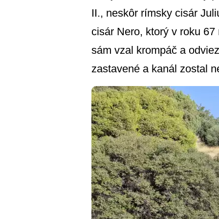
II., neskôr rímsky cisár Jul
cisár Nero, ktorý v roku 67
sám vzal krompáč a odviezo
zastavené a kanál zostal 