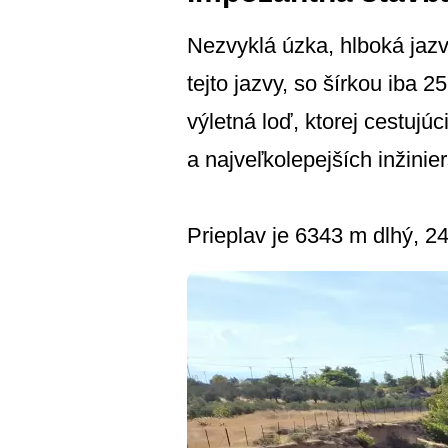
Nezvyklá úzka, hlboká jazv
tejto jazvy, so šírkou iba
výletná loď, ktorej cestuj
a najveľkolepejších inžinie
Prieplav je 6343 m dlhý, 2