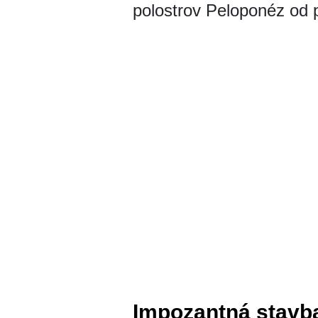
polostrov Peloponéz od 
Impozantná stavb