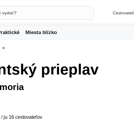
Cestovatel
raktické
Miesta blízko
ntský prieplav
 moria
 / ju 16 cestovateľov