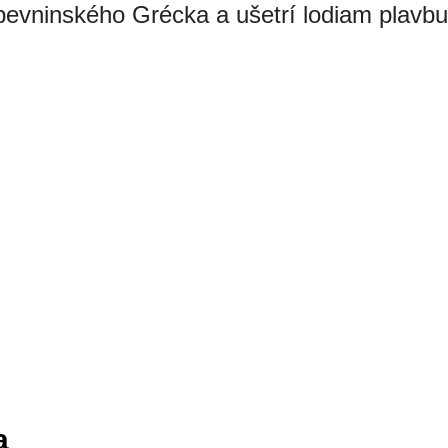
pevninského Grécka a ušetrí lodiam plavb
a