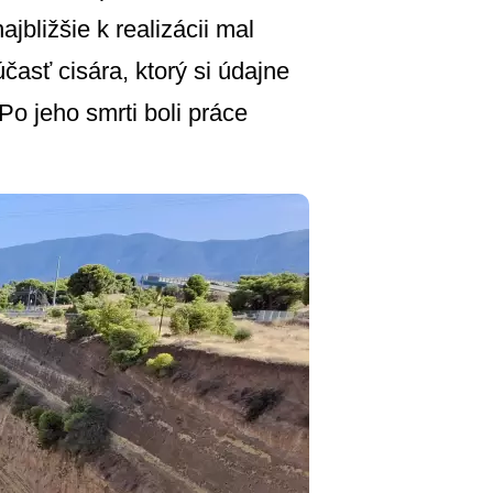
ajbližšie k realizácii mal
časť cisára, ktorý si údajne
o jeho smrti boli práce