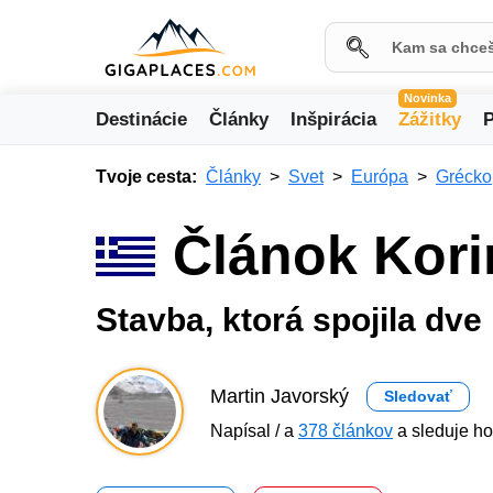
Novinka
Destinácie
Články
Inšpirácia
Zážitky
P
Tvoje cesta:
Články
Svet
Európa
Grécko
Článok Kori
Stavba, ktorá spojila dve
Martin Javorský
Sledovať
Napísal / a
378 článkov
a sleduje ho