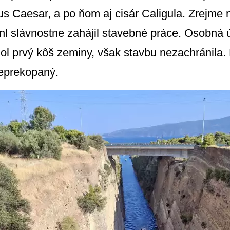
ius Caesar, a po ňom aj cisár Caligula. Zrejme n
 nl slávnostne zahájil stavebné práce. Osobná ú
l prvý kôš zeminy, však stavbu nezachránila. P
neprekopaný.