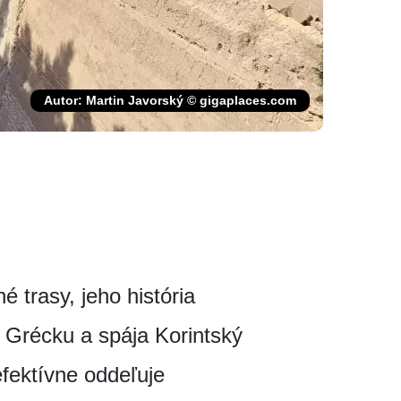
Autor: Martin Javorský © gigaplaces.com
 trasy, jeho história
v Grécku a spája Korintský
fektívne oddeľuje