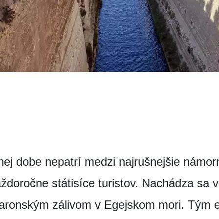
nej dobe nepatrí medzi najrušnejšie námorné
ždoročne státisíce turistov. Nachádza sa 
Saronským zálivom v Egejskom mori. Tým e