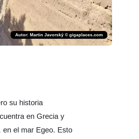
Autor: Martin Javorský © gigaplaces.com
ro su historia
ncuentra en Grecia y
o, en el mar Egeo. Esto