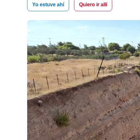
Yo estuve ahí
Quiero ir allí