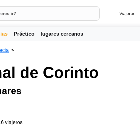
Viajeros
ias
Práctico
lugares cercanos
ecia
nal de Corinto
mares
16 viajeros