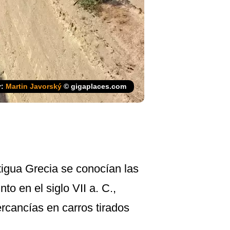
r:
Martin Javorský
© gigaplaces.com
tigua Grecia se conocían las
to en el siglo VII a. C.,
rcancías en carros tirados