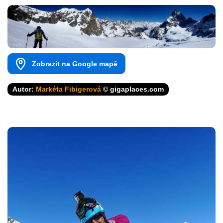
Zobrazit na Google mapě
Autor:
Markéta Fibigerová
© gigaplaces.com