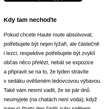
Kdy tam nechoďte
Pokud chcete Haute route absolvovat,
potřebujete být nejen lyžaři, ale částečně
i lezci, respektive potřebujete být zvyklí
občas něco přelézt, nebát se expozice
a připravit se na to, že týden strávíte
v sedáku ověšeném ledovcovou výbavou.
Také vám nesmí vadit, že se pár dnů
neumyjete (na chatách není voda); když
jsme si čtvrtý den čistili zuby sněhem,