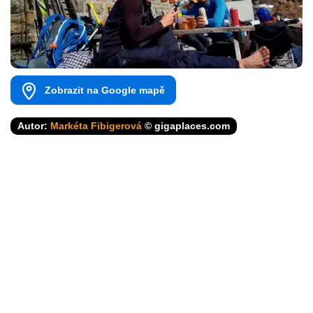
Zobrazit na Google mapě
Autor:
Markéta Fibigerová
© gigaplaces.com