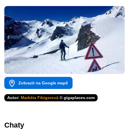
Zobrazit na Google mapě
Autor:
Markéta Fibigerová
© gigaplaces.com
Chaty