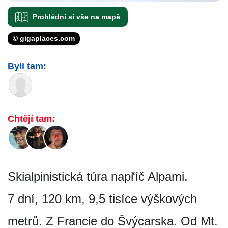
Prohlédni si vše na mapě
© gigaplaces.com
Byli tam:
Chtějí tam:
Skialpinistická túra napříč Alpami.
7 dní, 120 km, 9,5 tisíce výškových
metrů. Z Francie do Švýcarska. Od Mt.