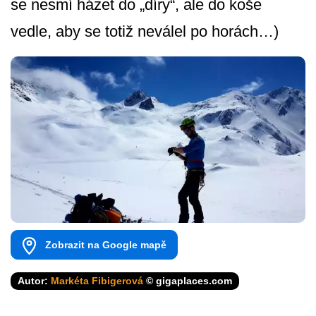
se nesmí házet do „díry“, ale do koše
vedle, aby se totiž neválel po horách…)
Zobrazit na Google mapě
Autor:
Markéta Fibigerová
© gigaplaces.com