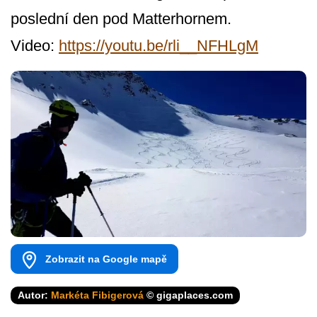
poslední den pod Matterhornem.
Video:
https://youtu.be/rli__NFHLgM
Zobrazit na Google mapě
Autor:
Markéta Fibigerová
© gigaplaces.com