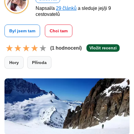
Napsal/a
29 článků
a sleduje jej/ji 9
cestovatelů
Byl jsem tam
Chci tam
(1 hodnocení)
Vložit recenzi
Hory
Příroda