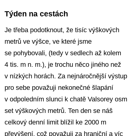
Týden na cestách
Je třeba podotknout, že tisíc výškových
metrů ve výšce, ve které jsme
se pohybovali, (tedy v sedlech až kolem
4 tis. m n. m.), je trochu něco jiného než
v nízkých horách. Za nejnáročnější výstup
pro sebe považuji nekonečné šlapání
v odpoledním slunci k chatě Valsorey osm
set výškových metrů. Ten den se náš
celkový denní limit blížil ke 2000 m
převýšení, což považuji za hraniční a víc