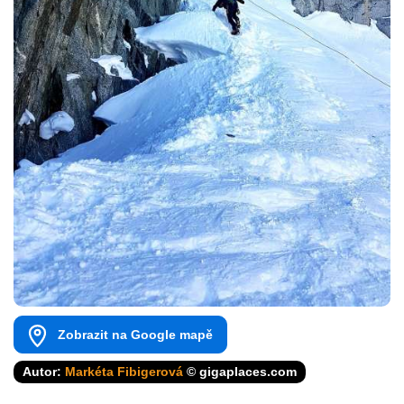
Zobrazit na Google mapě
Autor:
Markéta Fibigerová
© gigaplaces.com