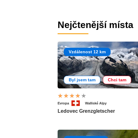
Nejčtenější místa
Vzdálenost 12 km
Byl jsem tam
Chci tam
Evropa
Walliské Alpy
Ledovec Grenzgletscher