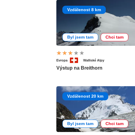
Vzdálenost 8 km
Byl jsem tam
Chci tam
Evropa
Walliské Alpy
Výstup na Breithorn
Vzdálenost 20 km
Byl jsem tam
Chci tam