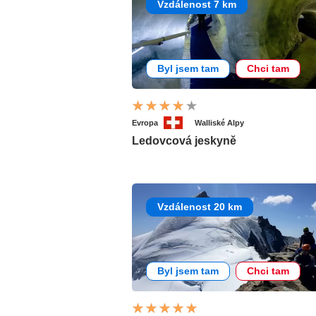
Vzdálenost 7 km
Byl jsem tam
Chci tam
Evropa
Walliské Alpy
Ledovcová jeskyně
Vzdálenost 20 km
Byl jsem tam
Chci tam