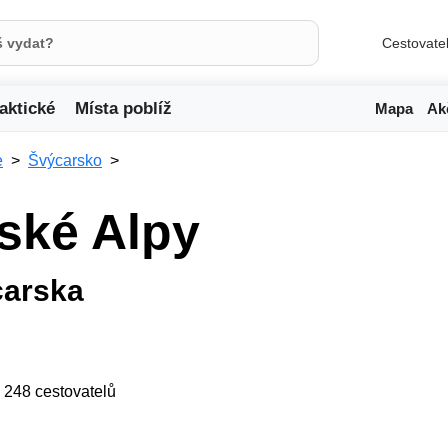
Cestovate
aktické
Místa poblíž
Mapa
Ak
e
Švýcarsko
iské Alpy
carska
ji 248 cestovatelů