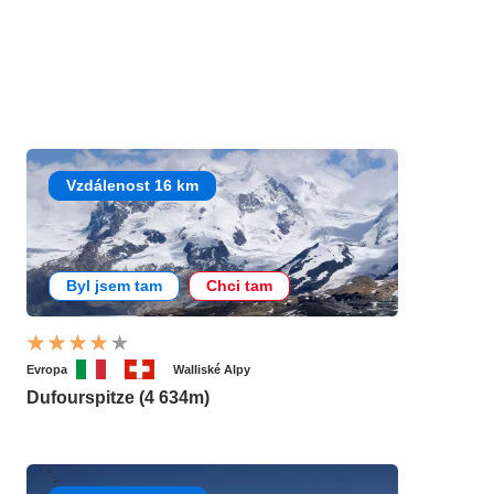
Vzdálenost 16 km
Byl jsem tam
Chci tam
Evropa
Walliské Alpy
Dufourspitze (4 634m)