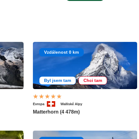
Vzdálenost 0 km
Byl jsem tam
Chci tam
Evropa
Walliské Alpy
Matterhorn (4 478m)