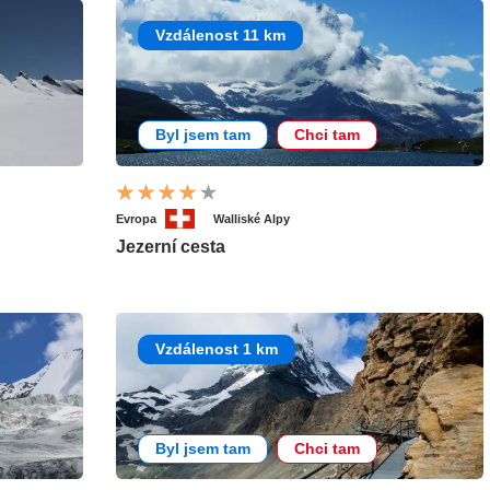
Vzdálenost 11 km
Byl jsem tam
Chci tam
Evropa
Walliské Alpy
Jezerní cesta
Vzdálenost 1 km
Byl jsem tam
Chci tam