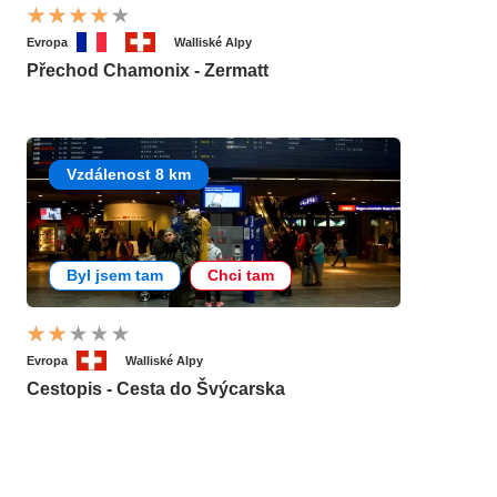
Evropa
Walliské Alpy
Přechod Chamonix - Zermatt
Vzdálenost 8 km
Byl jsem tam
Chci tam
Evropa
Walliské Alpy
Cestopis - Cesta do Švýcarska