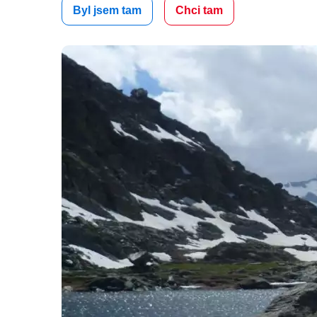
Byl jsem tam
Chci tam