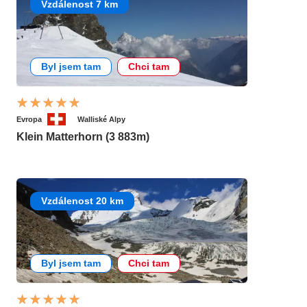
Vzdálenost 7 km
Byl jsem tam
Chci tam
Evropa
Walliské Alpy
Klein Matterhorn (3 883m)
Vzdálenost 20 km
Byl jsem tam
Chci tam