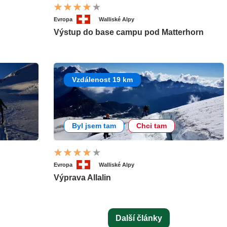
Evropa
Walliské Alpy
Výstup do base campu pod Matterhorn
Vzdálenost 19 km
Byl jsem tam
Chci tam
Evropa
Walliské Alpy
Výprava Allalin
Další články