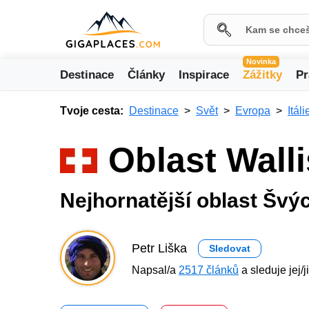
Novinka
Destinace
Články
Inspirace
Zážitky
Pr
Tvoje cesta:
Destinace
Svět
Evropa
Itáli
Oblast Wall
Nejhornatější oblast Švý
Petr Liška
Sledovat
Napsal/a
2517 článků
a sleduje jej/