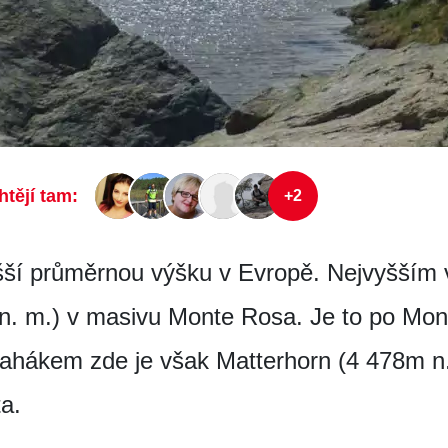
htějí tam:
+2
yšší průměrnou výšku v Evropě. Nejvyšším 
 n. m.) v masivu Monte Rosa. Je to po Mon
tahákem zde je však Matterhorn (4 478m n.
ta.