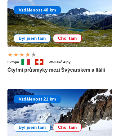
Vzdálenost 40 km
Byl jsem tam
Chci tam
Evropa
Walliské Alpy
Čtyřmi průsmyky mezi Švýcarskem a Itálií
Vzdálenost 21 km
Byl jsem tam
Chci tam