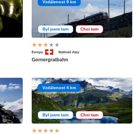
Vzdálenost 9 km
Byl jsem tam
Chci tam
Evropa
Walliské Alpy
Gornergratbahn
Vzdálenost 4 km
Byl jsem tam
Chci tam