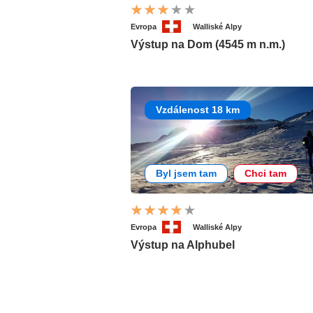
Evropa
Walliské Alpy
Výstup na Dom (4545 m n.m.)
Vzdálenost 18 km
Byl jsem tam
Chci tam
Evropa
Walliské Alpy
Výstup na Alphubel