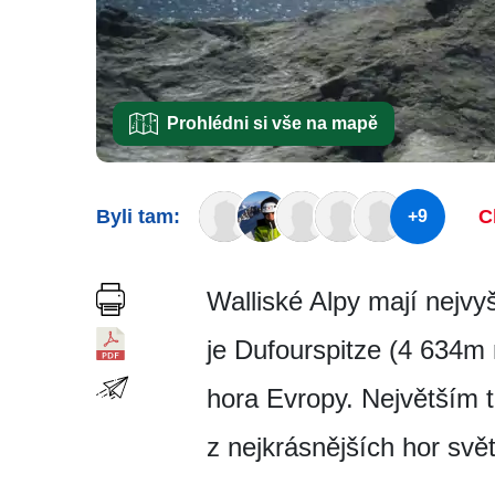
Prohlédni si vše na mapě
Byli tam:
C
+9
Walliské Alpy mají nejv
je Dufourspitze (4 634m
hora Evropy. Největším 
z nejkrásnějších hor svě