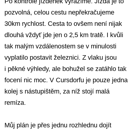
Po kontrole jízdenek vyrážíme. Jízda je to
pozvolná, celou cestu nepřekračujeme
30km rychlost. Cesta to ovšem není nijak
dlouhá vždyť jde jen o 2,5 km tratě. I kvůli
tak malým vzdálenostem se v minulosti
vyplatilo postavit železnici. Z vlaku jsou
i pěkné výhledy, ale bohužel se zatáhlo tak
focení nic moc. V Cursdorfu je pouze jedna
kolej s nástupištěm, za níž stojí malá
remíza.
Můj plán je přes jednu rozhlednu dojít