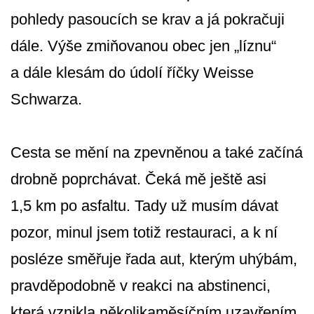
pohledy pasoucích se krav a já pokračuji
dále. Výše zmiňovanou obec jen „líznu“
a dále klesám do údolí říčky Weisse
Schwarza.
Cesta se mění na zpevněnou a také začíná
drobně poprchávat. Čeká mě ještě asi
1,5 km po asfaltu. Tady už musím dávat
pozor, minul jsem totiž restauraci, a k ní
posléze směřuje řada aut, kterým uhýbám,
pravděpodobně v reakci na abstinenci,
která vznikla několikaměsíčním uzavřením