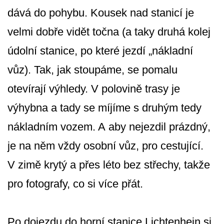
dává do pohybu. Kousek nad stanicí je
velmi dobře vidět točna (a taky druhá kolej
údolní stanice, po které jezdí „nákladní
vůz). Tak, jak stoupáme, se pomalu
otevírají výhledy. V polovině trasy je
výhybna a tady se míjíme s druhým tedy
nákladním vozem. A aby nejezdil prázdný,
je na něm vždy osobní vůz, pro cestující.
V zimě krytý a přes léto bez střechy, takže
pro fotografy, co si více přát.
Po dojezdu do horní stanice Lichtenhein si