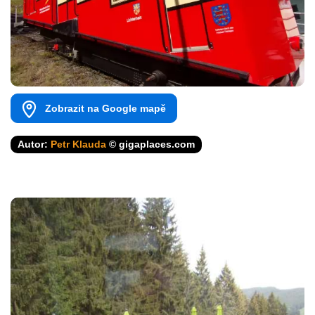
Zobrazit na Google mapě
Autor:
Petr Klauda
© gigaplaces.com