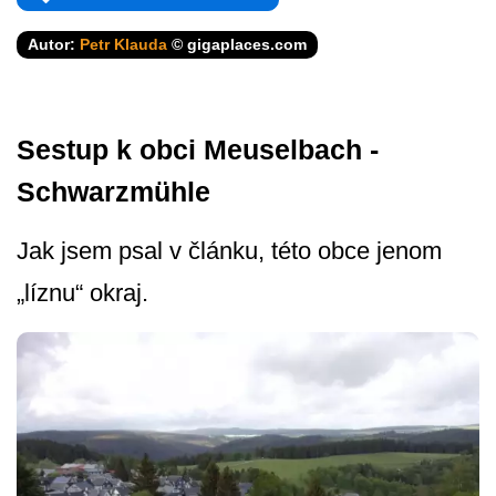
Autor:
Petr Klauda
© gigaplaces.com
Sestup k obci Meuselbach -
Schwarzmühle
Jak jsem psal v článku, této obce jenom
„líznu“ okraj.