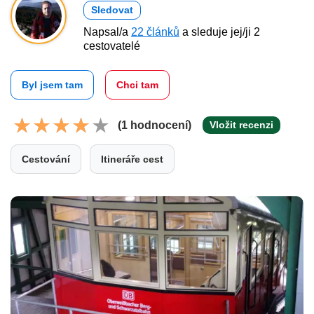
Sledovat
Napsal/a
22 článků
a sleduje jej/ji 2
cestovatelé
Byl jsem tam
Chci tam
(1 hodnocení)
Vložit recenzi
Cestování
Itineráře cest