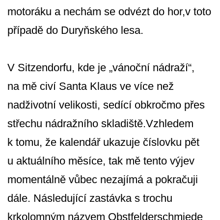
motoráku a nechám se odvézt do hor,v toto
případě do Duryňského lesa.
V Sitzendorfu, kde je „vánoční nádraží“,
na mě civí Santa Klaus ve více než
nadživotní velikosti, sedící obkročmo přes
střechu nádražního skladiště.Vzhledem
k tomu, že kalendář ukazuje číslovku pět
u aktuálního měsíce, tak mě tento výjev
momentálně vůbec nezajímá a pokračuji
dále. Následující zastávka s trochu
krkolomným názvem Obstfelderschmiede