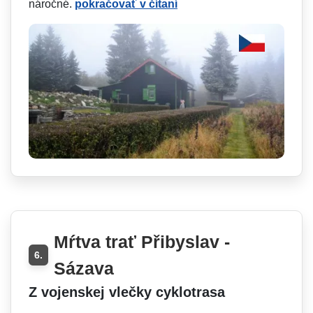
náročné.
pokračovať v čítaní
Mŕtva trať Přibyslav -
6.
Sázava
Z vojenskej vlečky cyklotrasa