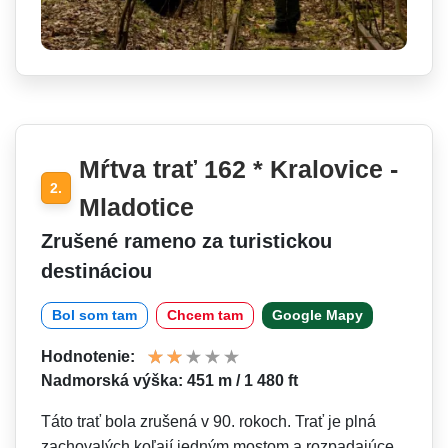
Mŕtva trať 162 * Kralovice -
2.
Mladotice
Zrušené rameno za turistickou
destináciou
Bol som tam
Chcem tam
Google Mapy
Hodnotenie:
Nadmorská výška: 451 m / 1 480 ft
Táto trať bola zrušená v 90. rokoch. Trať je plná
zachovalých koľají jedným mostom a rozpadajúce