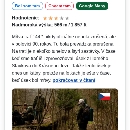
Bol som tam
Chcem tam
Google Mapy
Hodnotenie:
Nadmorská výška: 566 m / 1 857 ft
Mŕtva trať 144 * nikdy oficiálne nebola zrušená, ale
v polovici 90. rokov. Tu bola prevádzka prerušená.
Na trati je niekoľko tunelov a štyri zastávky. V čase
keď sme trať išli zprovozňovali úsek z Horného
Slavkova do Krásneho Jezu. Takže tento úsek je
dnes unikátny, pretože na fotkách je ešte v čase,
keď úsek bol mŕtvy.
pokračovať v čítaní