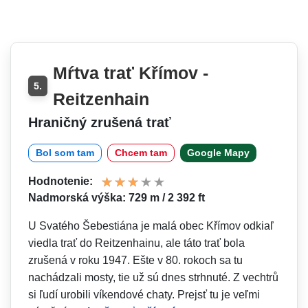
Mŕtva trať Křímov -
5.
Reitzenhain
Hraničný zrušená trať
Bol som tam
Chcem tam
Google Mapy
Hodnotenie:
Nadmorská výška: 729 m / 2 392 ft
U Svatého Šebestiána je malá obec Křímov odkiaľ
viedla trať do Reitzenhainu, ale táto trať bola
zrušená v roku 1947. Ešte v 80. rokoch sa tu
nachádzali mosty, tie už sú dnes strhnuté. Z vechtrů
si ľudí urobili víkendové chaty. Prejsť tu je veľmi