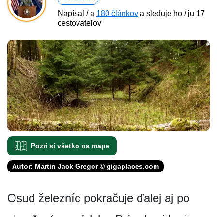
Napísal / a
180 článkov
a sleduje ho / ju 17
cestovateľov
Pozri si všetko na mape
Autor: Martin Jack Gregor © gigaplaces.com
Osud železníc pokračuje ďalej aj po