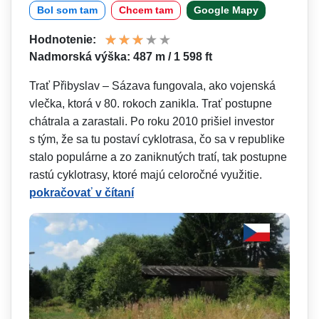
Bol som tam
Chcem tam
Google Mapy
Hodnotenie:
Nadmorská výška: 487 m / 1 598 ft
Trať Přibyslav – Sázava fungovala, ako vojenská
vlečka, ktorá v 80. rokoch zanikla. Trať postupne
chátrala a zarastali. Po roku 2010 prišiel investor
s tým, že sa tu postaví cyklotrasa, čo sa v republike
stalo populárne a zo zaniknutých tratí, tak postupne
rastú cyklotrasy, ktoré majú celoročné využitie.
pokračovať v čítaní