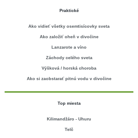
Praktické
Ako vidieť všetky osemtisícovky sveta
Ako založiť oheň v divočine
Lanzarote a víno
Záchody celého sveta
Výšková / horská choroba
Ako si zaobstarať pitnú vodu v divočine
Top miesta
Kilimandžáro - Uhuru
Telč