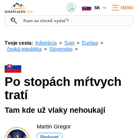
SK
MENU
Tvoje cesta:
Inšpirácia
Svet
Európa
česká republika
Slovensko
Po stopách mŕtvych
tratí
Tam kde už vlaky nehoukají
Martin Gregor
Sledovať