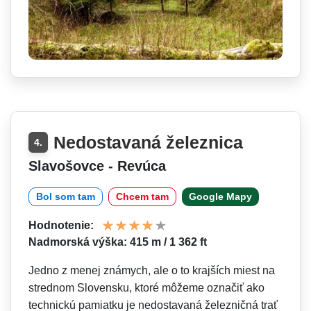
Nedostavaná železnica
4.
Slavošovce - Revúca
Bol som tam
Chcem tam
Google Mapy
Hodnotenie:
Nadmorská výška: 415 m / 1 362 ft
Jedno z menej známych, ale o to krajších miest na
strednom Slovensku, ktoré môžeme označiť ako
technickú pamiatku je nedostavaná železničná trať