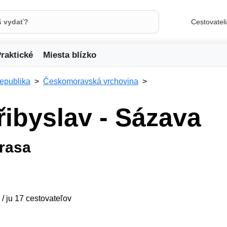
Cestovatel
raktické
Miesta blízko
republika
Českomoravská vrchovina
řibyslav - Sázava
trasa
 / ju 17 cestovateľov