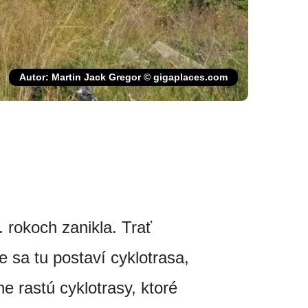
Autor: Martin Jack Gregor © gigaplaces.com
 rokoch zanikla. Trať
e sa tu postaví cyklotrasa,
ne rastú cyklotrasy, ktoré