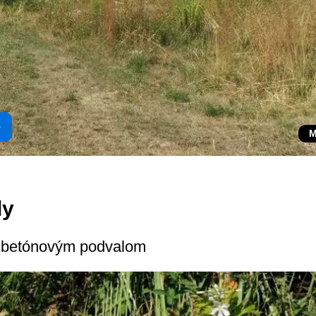
e
M
ly
o betónovým podvalom