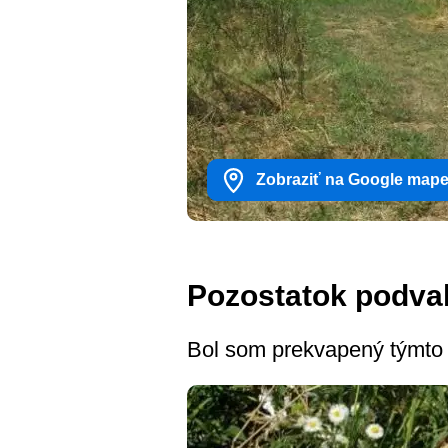
Zobraziť na Google map
Pozostatok podva
Bol som prekvapený týmt