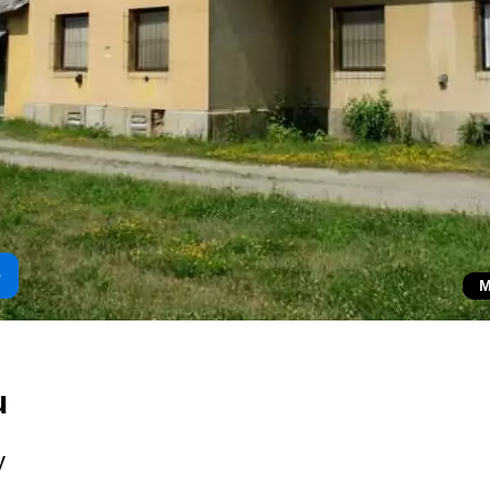
e
M
u
y