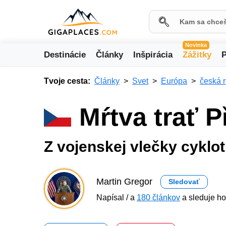
Novinka
Destinácie
Články
Inšpirácia
Zážitky
P
Tvoje cesta:
Články
Svet
Európa
česká 
Mŕtva trať P
Z vojenskej vlečky cyklo
Martin Gregor
Sledovať
Napísal / a
180 článkov
a sleduje ho