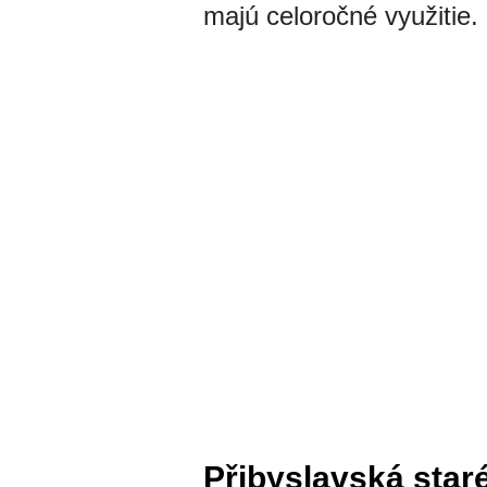
majú celoročné využitie.
Přibyslavská star