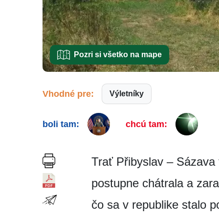
Pozri si všetko na mape
Vhodné pre:
Výletníky
boli tam:
chcú tam:
Trať Přibyslav – Sázava 
postupne chátrala a zaras
čo sa v republike stalo p