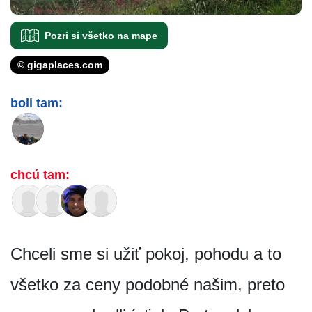
Pozri si všetko na mape
© gigaplaces.com
boli tam:
chcú tam:
Chceli sme si užiť pokoj, pohodu a to
všetko za ceny podobné našim, preto