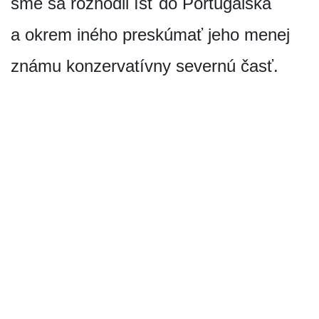
sme sa rozhodli ísť do Portugalska
a okrem iného preskúmať jeho menej
známu konzervatívny severnú časť.