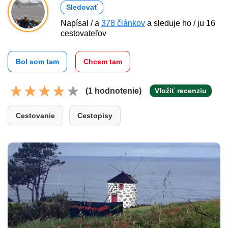
Sledovať
Napísal / a
378 článkov
a sleduje ho / ju 16
cestovateľov
Bol som tam
Chcem tam
(1 hodnotenie)
Vložiť recenziu
Cestovanie
Cestopisy