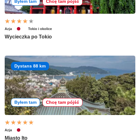
Byłem tam
Chcę tam pójść
Azja
Tokio i okolice
Wycieczka po Tokio
Dystans 88 km
Byłem tam
Chcę tam pójść
Azja
Miasto Ito