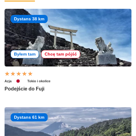
Dystans 38 km
Byłem tam
Chcę tam pójść
Azja
Tokio i okolice
Podejście do Fuji
Dystans 61 km