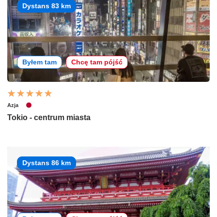
Dystans 83 km
Byłem tam
Chcę tam pójść
Azja
Tokio - centrum miasta
Dystans 86 km