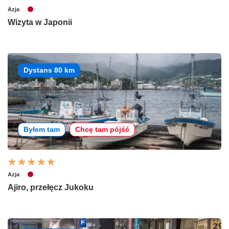
Azja
Wizyta w Japonii
Dystans 80 km
Byłem tam
Chcę tam pójść
Azja
Ajiro, przełęcz Jukoku