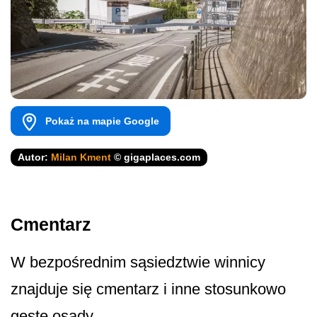
Pokaż na mapie Google
Autor:
Milan Kment
© gigaplaces.com
Cmentarz
W bezpośrednim sąsiedztwie winnicy
znajduje się cmentarz i inne stosunkowo
gęste osady.