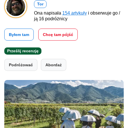
Tor
Ona napisała
154 artykuły
i obserwuje go /
ją 16 podróżnicy
Byłem tam
Chcę tam pójść
Prześlij recenzję
Podróżować
Abordaż