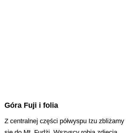
Góra Fuji i folia
Z centralnej części półwyspu Izu zbliżamy
się do Mt. Fudżi. Wszyscy robią zdjęcia