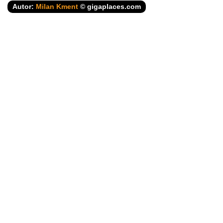
Autor:
Milan Kment
© gigaplaces.com