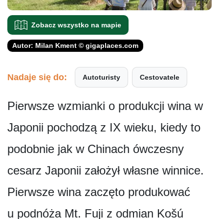
Zobacz wszystko na mapie
Autor: Milan Kment © gigaplaces.com
Nadaje się do:
Autoturisty
Cestovatele
Pierwsze wzmianki o produkcji wina w
Japonii pochodzą z IX wieku, kiedy to
podobnie jak w Chinach ówczesny
cesarz Japonii założył własne winnice.
Pierwsze wina zaczęto produkować
u podnóża Mt. Fuji z odmian Košú