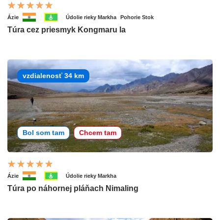
Ázie
Údolie rieky Markha
Pohorie Stok
Túra cez priesmyk Kongmaru la
vzdialenosť 34 km
Bol som tam
Chcem tam
Ázie
Údolie rieky Markha
Túra po náhornej pláňach Nimaling