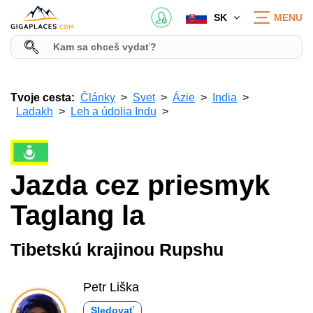
SK
MENU
Tvoje cesta:
Články
Svet
Ázie
India
Ladakh
Leh a údolia Indu
Jazda cez priesmyk
Taglang la
Tibetskú krajinou Rupshu
Petr Liška
Sledovať