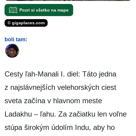
Pozri si všetko na mape
© gigaplaces.com
boli tam:
Cesty ľah-Manali I. diel: Táto jedna
z najslávnejších velehorských ciest
sveta začína v hlavnom meste
Ladakhu – ľahu. Za začiatku len voľne
stúpa širokým údolím Indu, aby ho