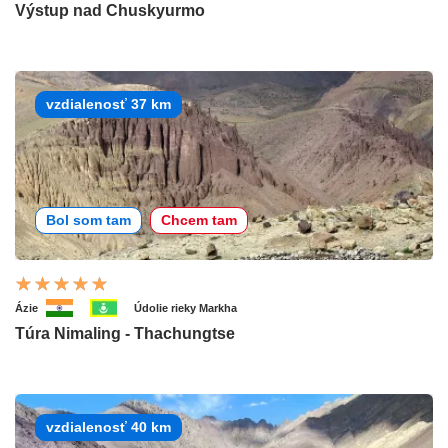
Výstup nad Chuskyurmo
vzdialenosť 37 km
Bol som tam
Chcem tam
Ázie
Údolie rieky Markha
Túra Nimaling - Thachungtse
vzdialenosť 40 km