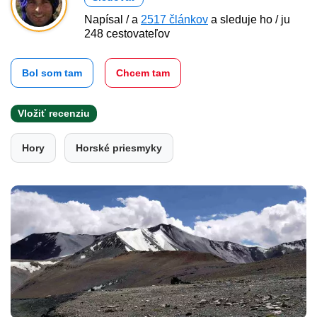
Napísal / a
2517 článkov
a sleduje ho / ju
248 cestovateľov
Bol som tam
Chcem tam
Vložiť recenziu
Hory
Horské priesmyky