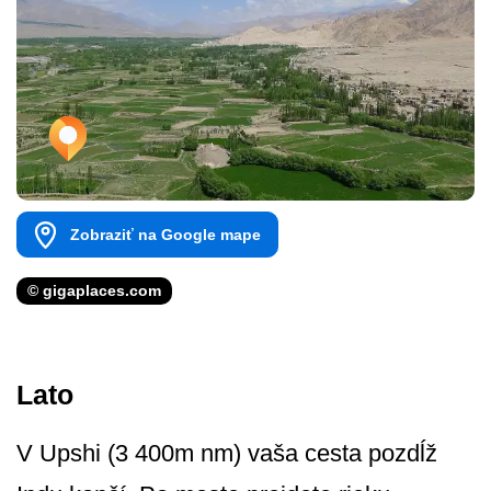
Zobraziť na Google mape
© gigaplaces.com
Lato
V Upshi (3 400m nm) vaša cesta pozdĺž