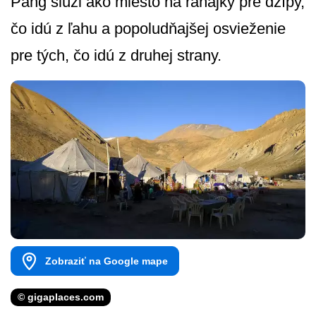
Pang slúži ako miesto na raňajky pre džípy,
čo idú z ľahu a popoludňajšej osvieženie
pre tých, čo idú z druhej strany.
Zobraziť na Google mape
© gigaplaces.com