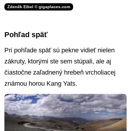
Zdeněk Eibel © gigaplaces.com
Pohľad späť
Pri pohľade späť sú pekne vidieť nielen
zákruty, ktorými ste sem stúpali, ale aj
čiastočne zaľadnený hrebeň vrcholiacej
známou horou Kang Yats.