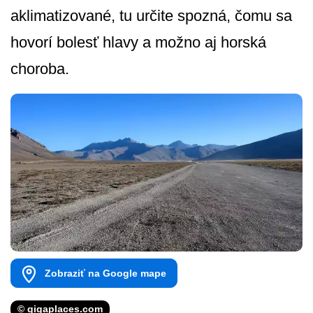
aklimatizované, tu určite spozná, čomu sa
hovorí bolesť hlavy a možno aj horská
choroba.
Zobraziť na Google mape
© gigaplaces.com