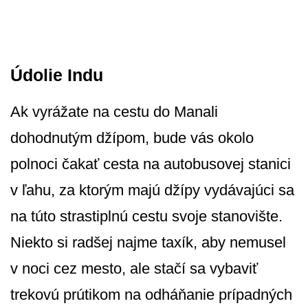
Údolie Indu
Ak vyrážate na cestu do Manali
dohodnutým džípom, bude vás okolo
polnoci čakať cesta na autobusovej stanici
v ľahu, za ktorým majú džípy vydávajúci sa
na túto strastiplnú cestu svoje stanovište.
Niekto si radšej najme taxík, aby nemusel
v noci cez mesto, ale stačí sa vybaviť
trekovú prútikom na odháňanie prípadných