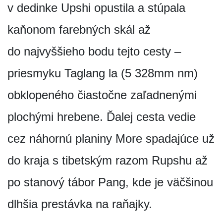
v dedinke Upshi opustila a stúpala
kaňonom farebných skál až
do najvyššieho bodu tejto cesty –
priesmyku Taglang la (5 328mm nm)
obklopeného čiastočne zaľadnenými
plochými hrebene. Ďalej cesta vedie
cez náhornú planiny More spadajúce už
do kraja s tibetským razom Rupshu až
po stanový tábor Pang, kde je väčšinou
dlhšia prestávka na raňajky.