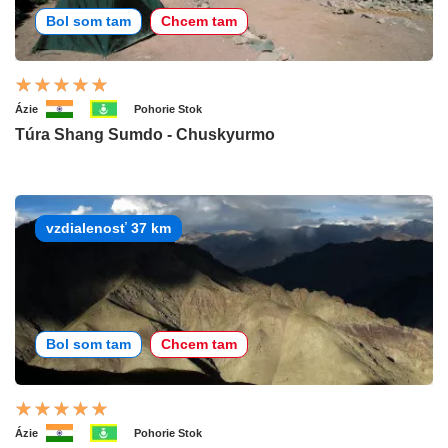
Bol som tam
Chcem tam
Ázie
Pohorie Stok
Túra Shang Sumdo - Chuskyurmo
vzdialenosť 37 km
Bol som tam
Chcem tam
Ázie
Pohorie Stok