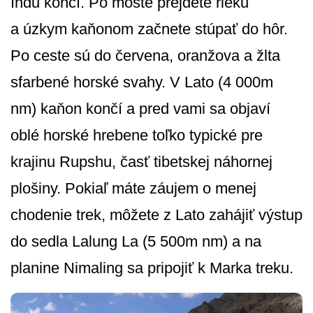
Indu končí. Po moste prejdete rieku
a úzkym kaňonom začnete stúpať do hôr.
Po ceste sú do červena, oranžova a žlta
sfarbené horské svahy. V Lato (4 000m
nm) kaňon končí a pred vami sa objaví
oblé horské hrebene toľko typické pre
krajinu Rupshu, časť tibetskej náhornej
plošiny. Pokiaľ máte záujem o menej
chodenie trek, môžete z Lato zahájiť výstup
do sedla Lalung La (5 500m nm) a na
planine Nimaling sa pripojiť k Marka treku.