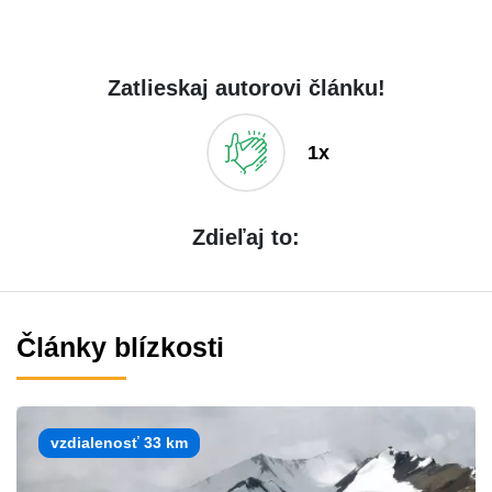
Zatlieskaj autorovi článku!
1x
Zdieľaj to:
Články blízkosti
vzdialenosť 33 km