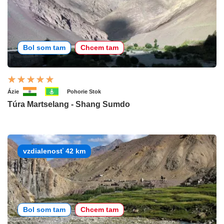
Bol som tam
Chcem tam
Ázie
Pohorie Stok
Túra Martselang - Shang Sumdo
vzdialenosť 42 km
Bol som tam
Chcem tam