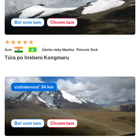
Bol som tam
Chcem tam
Ázie
Údolie rieky Markha
Pohorie Stok
Túra po hrebeni Kongmaru
vzdialenosť 34 km
Bol som tam
Chcem tam