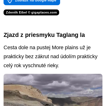
Zobraziť na Google mape
Zdeněk Eibel © gigaplaces.com
Zjazd z priesmyku Taglang la
Cesta dole na pustej More plains už je
prakticky bez zákrut nad údolím prakticky
celý rok vyschnuté rieky.