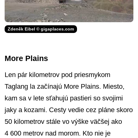
Zdeněk Eibel © gigaplaces.com
More Plains
Len pár kilometrov pod priesmykom
Taglang la začínajú More Plains. Miesto,
kam sa v lete sťahujú pastieri so svojimi
jaky a kozami. Cesty vedie cez pláne skoro
50 kilometrov stále vo výške väčšej ako
4 600 metrov nad morom. Kto nie je