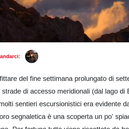
andarci:
ittare del fine settimana prolungato di set
 strade di accesso meridionali (dal lago di 
 molti sentieri escursionistici era evidente
 loro segnaletica è una scoperta un po' spi