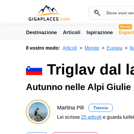
Novità
Destinazione
Articoli
Ispirazione
Esper
Il vostro modo:
Articoli
Mondo
Europa
It
Triglav dal 
Autunno nelle Alpi Giulie
Martina Pill
Traccia
Lei scrisse
25 articoli
e guarda lui/lei