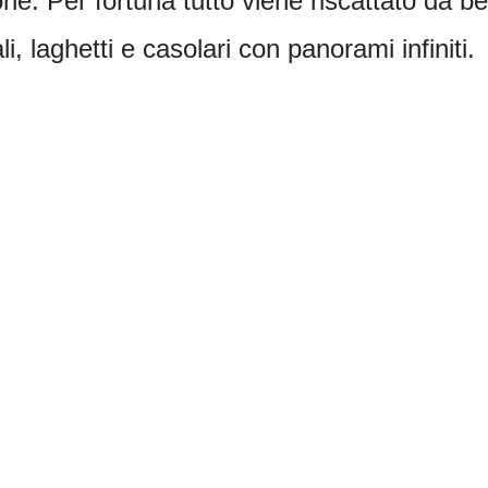
one. Per fortuna tutto viene riscattato da be
, laghetti e casolari con panorami infiniti.