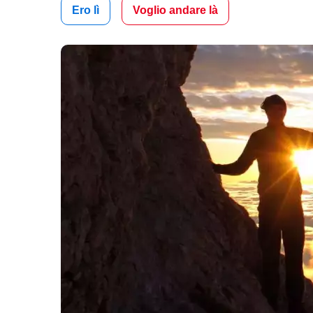
Ero lì
Voglio andare là