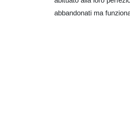
abituato alla loro perfezi
abbandonati ma funzionali