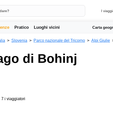
I viaggi
ienze
Pratico
Luoghi vicini
Carta geogr
alia
Slovenia
Parco nazionale del Tricorno
Alpi Giulie
lago di Bohinj
 7 i viaggiatori