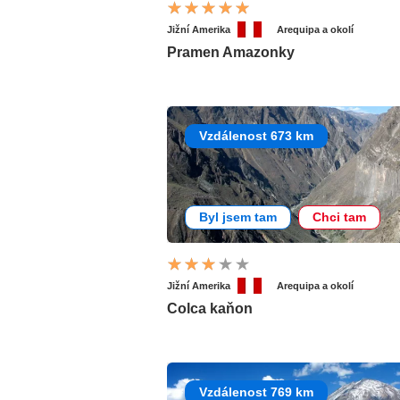
Jižní Amerika
Arequipa a okolí
Pramen Amazonky
Vzdálenost 673 km
Byl jsem tam
Chci tam
Jižní Amerika
Arequipa a okolí
Colca kaňon
Vzdálenost 769 km