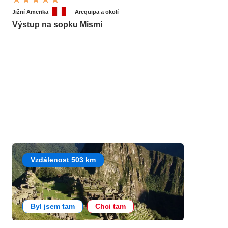
Jižní Amerika
Arequipa a okolí
Výstup na sopku Mismi
Vzdálenost 503 km
Byl jsem tam
Chci tam