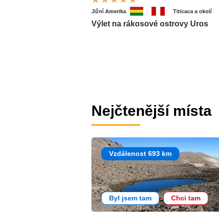
Jižní Amerika
Titicaca a okolí
Výlet na rákosové ostrovy Uros
Nejčtenější místa
Vzdálenost 693 km
Byl jsem tam
Chci tam