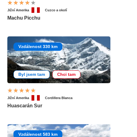
Jižní Amerika
Cuzco a okolí
Machu Picchu
Vzdálenost 330 km
Byl jsem tam
Chci tam
Jižní Amerika
Cordillera Blanca
Huascarán Sur
Vzdálenost 583 km