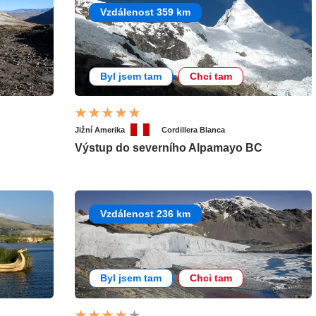
Vzdálenost 359 km
Byl jsem tam
Chci tam
Jižní Amerika
Cordillera Blanca
Výstup do severního Alpamayo BC
Vzdálenost 236 km
Byl jsem tam
Chci tam