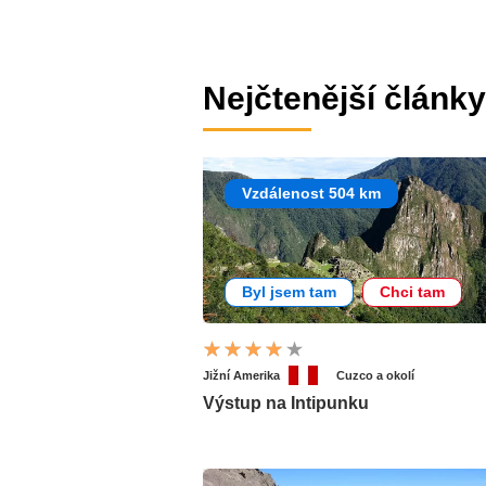
Nejčtenější články
Vzdálenost 504 km
Byl jsem tam
Chci tam
Jižní Amerika
Cuzco a okolí
Výstup na Intipunku