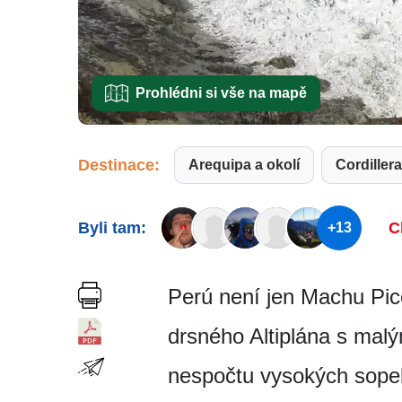
Prohlédni si vše na mapě
Destinace:
Arequipa a okolí
Cordiller
Byli tam:
C
+13
Perú není jen Machu Pic
drsného Altiplána s mal
nespočtu vysokých sopek