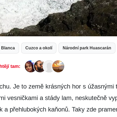
a Blanca
Cuzco a okolí
Národní park Huascarán
htějí tam:
chu. Je to země krásných hor s úžasnými 
ými vesničkami a stády lam, neskutečně vy
 a přehlubokých kaňonů. Taky zde pramení