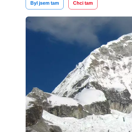
Byl jsem tam
Chci tam