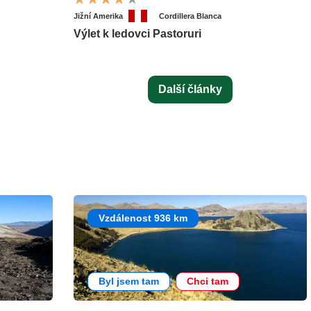
Jižní Amerika
Cordillera Blanca
Výlet k ledovci Pastoruri
Další články
Vzdálenost 936 km
Byl jsem tam
Chci tam