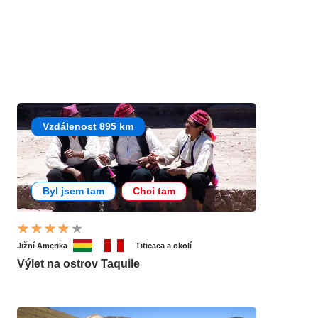
Vzdálenost 895 km
Byl jsem tam
Chci tam
Jižní Amerika
Titicaca a okolí
Výlet na ostrov Taquile