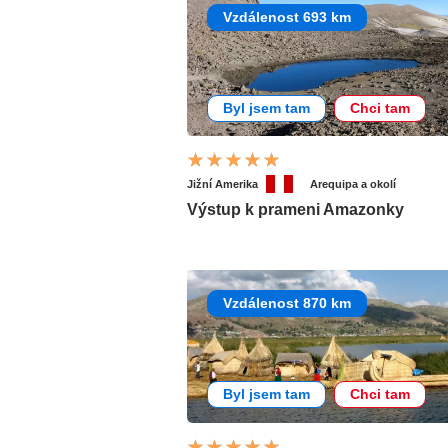
Vzdálenost 693 km
Byl jsem tam
Chci tam
Jižní Amerika
Arequipa a okolí
Výstup k prameni Amazonky
Vzdálenost 870 km
Byl jsem tam
Chci tam