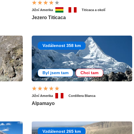
Jižní Amerika
Titicaca a okolí
Jezero Titicaca
Vzdálenost 358 km
Byl jsem tam
Chci tam
Jižní Amerika
Cordillera Blanca
Alpamayo
Vzdálenost 265 km