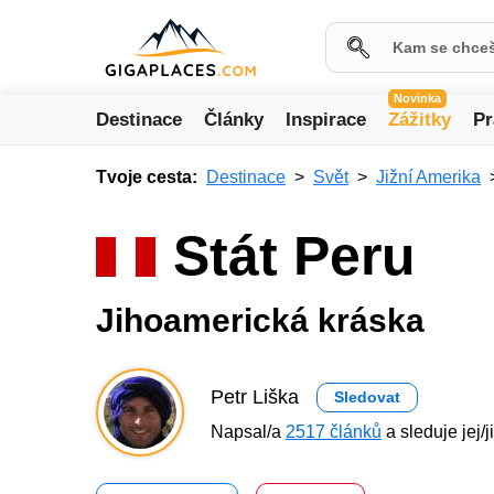
Novinka
Destinace
Články
Inspirace
Zážitky
Pr
Tvoje cesta:
Destinace
Svět
Jižní Amerika
Stát Peru
Jihoamerická kráska
Petr Liška
Sledovat
Napsal/a
2517 článků
a sleduje jej/