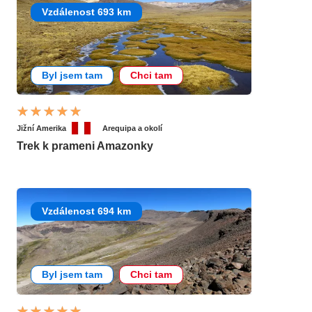
Vzdálenost 693 km
Byl jsem tam
Chci tam
Jižní Amerika
Arequipa a okolí
Trek k prameni Amazonky
Vzdálenost 694 km
Byl jsem tam
Chci tam