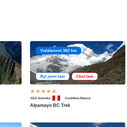
Vzdálenost 362 km
Byl jsem tam
Chci tam
Jižní Amerika
Cordillera Blanca
Alpamayo BC Trek