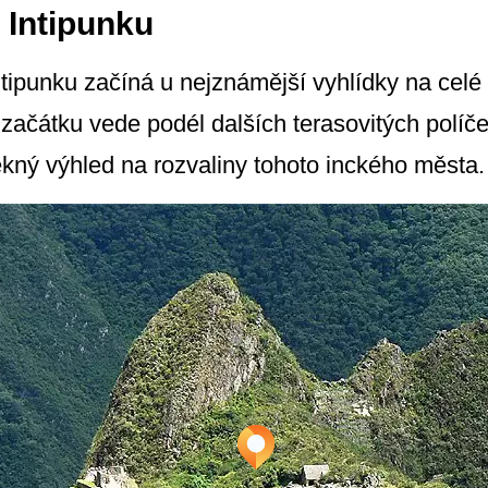
 Intipunku
ntipunku začíná u nejznámější vyhlídky na ce
začátku vede podél dalších terasovitých políče
pěkný výhled na rozvaliny tohoto inckého města.