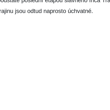
 podstatě poslední etapou slavného Inca Tra
ajinu jsou odtud naprosto úchvatné.