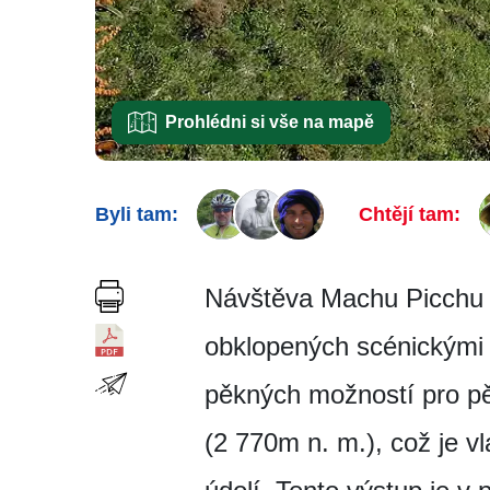
Prohlédni si vše na mapě
Byli tam:
Chtějí tam:
Návštěva Machu Picchu (
obklopených scénickými 
pěkných možností pro pěš
(2 770m n. m.), což je v