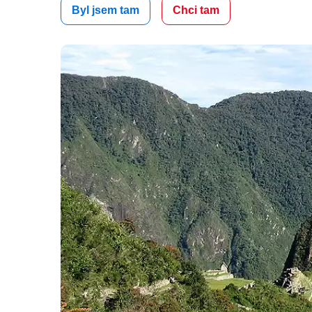
Byl jsem tam
Chci tam