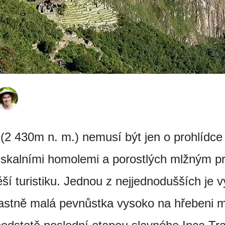
2 430m n. m.) nemusí být jen o prohlídce 
skalními homolemi a porostlých mlžným pr
í turistiku. Jednou z nejjednodušších je 
lastně malá pevnůstka vysoko na hřebeni m