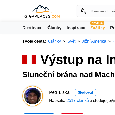
Novinka
Destinace
Články
Inspirace
Zážitky
Pr
Tvoje cesta:
Články
Svět
Jižní Amerika
P
Výstup na I
Sluneční brána nad Mach
Petr Liška
Sledovat
Napsal/a
2517 článků
a sleduje jej/