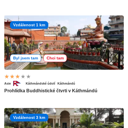
Vzdálenost 1 km
Byl jsem tam
Chci tam
Asie
Káthmándské údolí
Káthmándú
Prohlídka Buddhistické čtvrti v Káthmándú
Vzdálenost 3 km