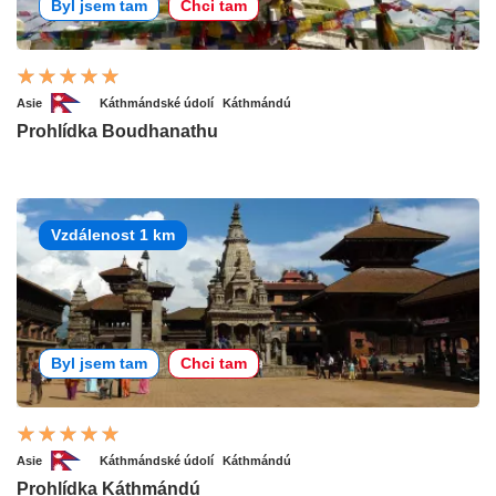
Byl jsem tam
Chci tam
Asie
Káthmándské údolí
Káthmándú
Prohlídka Boudhanathu
Vzdálenost 1 km
Byl jsem tam
Chci tam
Asie
Káthmándské údolí
Káthmándú
Prohlídka Káthmándú