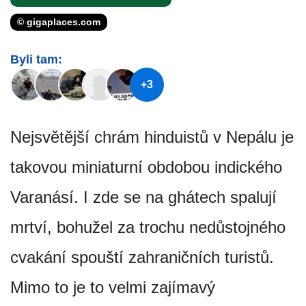
© gigaplaces.com
Byli tam:
+3
Nejsvětější chrám hinduistů v Nepálu je
takovou miniaturní obdobou indického
Varanásí. I zde se na ghátech spalují
mrtví, bohužel za trochu nedůstojného
cvakání spouští zahraničních turistů.
Mimo to je to velmi zajímavý