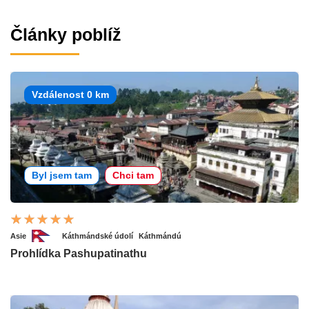
Články poblíž
Vzdálenost 0 km
Byl jsem tam
Chci tam
Asie
Káthmándské údolí
Káthmándú
Prohlídka Pashupatinathu