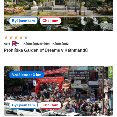
Byl jsem tam
Chci tam
Asie
Káthmándské údolí
Káthmándú
Prohlídka Garden of Dreams v Káthmándú
Vzdálenost 3 km
Byl jsem tam
Chci tam