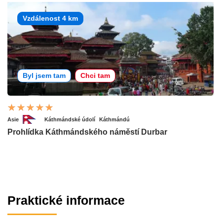
Vzdálenost 4 km
Byl jsem tam
Chci tam
Asie
Káthmándské údolí
Káthmándú
Prohlídka Káthmándského náměstí Durbar
Praktické informace