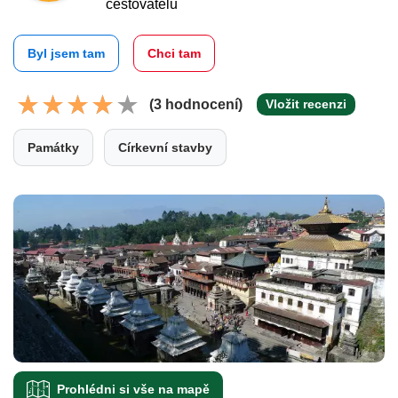
cestovatelů
Byl jsem tam
Chci tam
(3 hodnocení)
Vložit recenzi
Památky
Církevní stavby
Prohlédni si vše na mapě