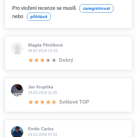
Pro vložení recenze se musíš
zaregistrovat
nebo
přihlásit
Magda Pěnčiková
08.07.2018 15:33
Dobrý
Jan Krupička
29.03.2018 11:45
Světové TOP
Emilio Carlos
29.03.2018 07:52