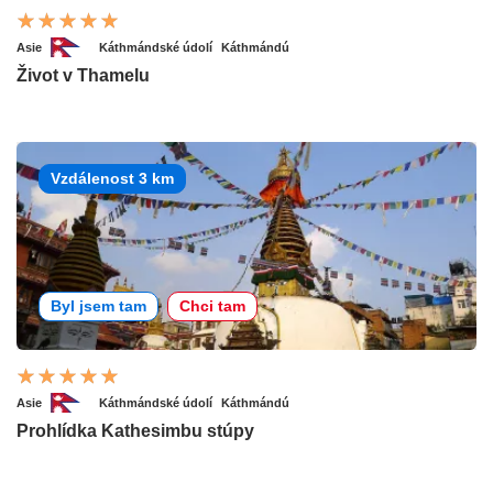
Asie
Káthmándské údolí
Káthmándú
Život v Thamelu
Vzdálenost 3 km
Byl jsem tam
Chci tam
Asie
Káthmándské údolí
Káthmándú
Prohlídka Kathesimbu stúpy