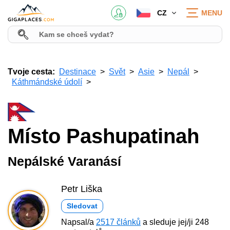
CZ
MENU
Tvoje cesta:
Destinace
Svět
Asie
Nepál
Káthmándské údolí
Místo Pashupatinah
Nepálské Varanásí
Petr Liška
Sledovat
Napsal/a
2517 článků
a sleduje jej/ji 248