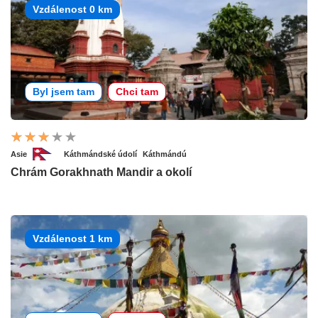
Vzdálenost 0 km
Byl jsem tam
Chci tam
Asie
Káthmándské údolí
Káthmándú
Chrám Gorakhnath Mandir a okolí
Vzdálenost 1 km