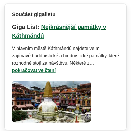
Součást gigalistu
Giga List:
Nejkrásnější památky v
Káthmándú
V hlavním městě Káthmándú najdete velmi
zajímavé buddhistické a hinduistické památky, které
rozhodně stojí za návštěvu. Některé z…
pokračovat ve čtení