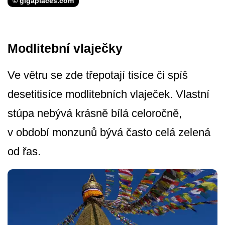
© gigaplaces.com
Modlitební vlaječky
Ve větru se zde třepotají tisíce či spíš
desetitisíce modlitebních vlaječek. Vlastní
stúpa nebývá krásně bílá celoročně,
v období monzunů bývá často celá zelená
od řas.