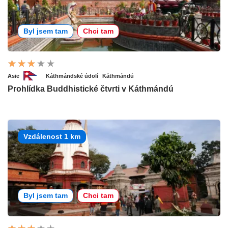
Byl jsem tam
Chci tam
Asie
Káthmándské údolí
Káthmándú
Prohlídka Buddhistické čtvrti v Káthmándú
Vzdálenost 1 km
Byl jsem tam
Chci tam