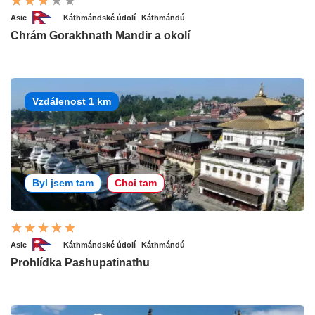
Asie
Káthmándské údolí
Káthmándú
Chrám Gorakhnath Mandir a okolí
Vzdálenost 1 km
Byl jsem tam
Chci tam
Asie
Káthmándské údolí
Káthmándú
Prohlídka Pashupatinathu