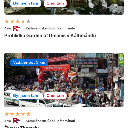
Byl jsem tam
Chci tam
Asie
Káthmándské údolí
Káthmándú
Prohlídka Garden of Dreams v Káthmándú
Vzdálenost 5 km
Byl jsem tam
Chci tam
Asie
Káthmándské údolí
Káthmándú