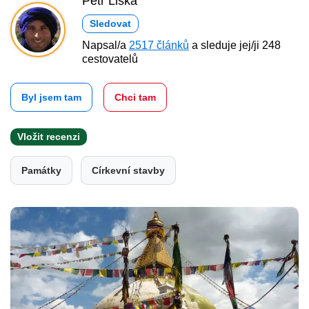
Petr Liška
Sledovat
Napsal/a
2517 článků
a sleduje jej/ji 248
cestovatelů
Byl jsem tam
Chci tam
Vložit recenzi
Památky
Církevní stavby