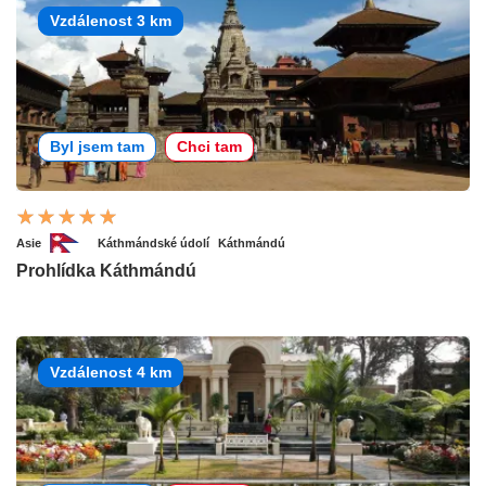
Vzdálenost 3 km
Byl jsem tam
Chci tam
Asie
Káthmándské údolí
Káthmándú
Prohlídka Káthmándú
Vzdálenost 4 km