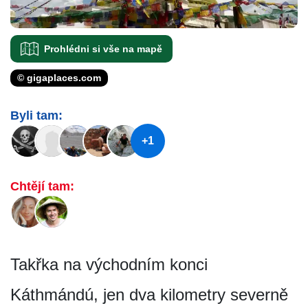
Prohlédni si vše na mapě
© gigaplaces.com
Byli tam:
+1
Chtějí tam:
Takřka na východním konci
Káthmándú, jen dva kilometry severně