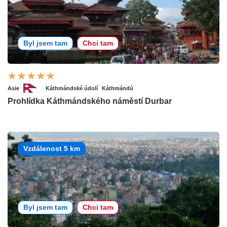
Byl jsem tam
Chci tam
Asie
Káthmándské údolí
Káthmándú
Prohlídka Káthmándského náměstí Durbar
Vzdálenost 5 km
Byl jsem tam
Chci tam