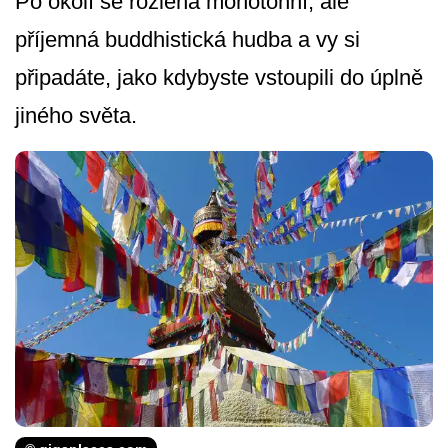
Po okolí se rozléhá monotónní, ale
příjemná buddhistická hudba a vy si
připadáte, jako kdybyste vstoupili do úplně
jiného světa.