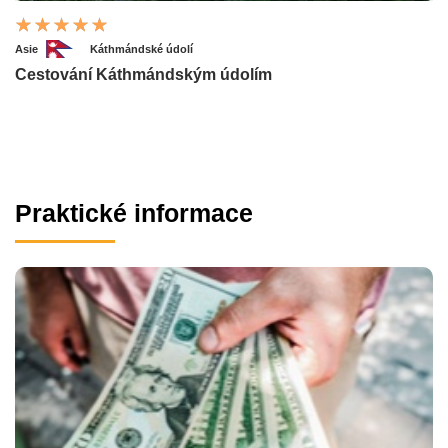
Asie
Káthmándské údolí
Cestování Káthmándským údolím
Praktické informace