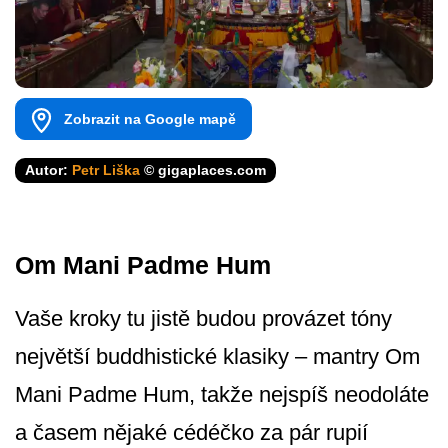
Zobrazit na Google mapě
Autor:
Petr Liška
© gigaplaces.com
Om Mani Padme Hum
Vaše kroky tu jistě budou provázet tóny
největší buddhistické klasiky – mantry Om
Mani Padme Hum, takže nejspíš neodoláte
a časem nějaké cédéčko za pár rupií