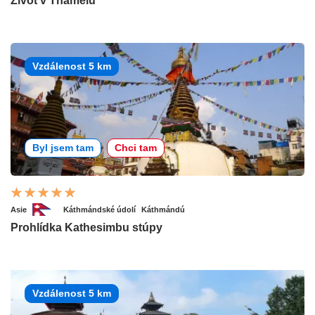
Život v Thamelu
Vzdálenost 5 km
Byl jsem tam
Chci tam
Asie
Káthmándské údolí
Káthmándú
Prohlídka Kathesimbu stúpy
Vzdálenost 5 km