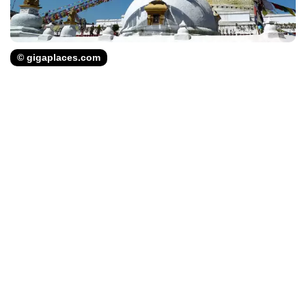
© gigaplaces.com