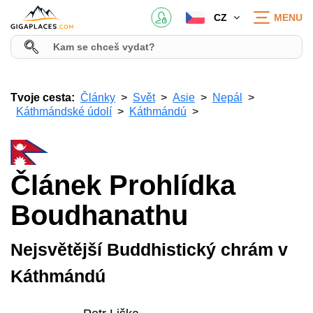
CZ
MENU
Tvoje cesta:
Články
Svět
Asie
Nepál
Káthmándské údolí
Káthmándú
Článek Prohlídka
Boudhanathu
Nejsvětější Buddhistický chrám v
Káthmándú