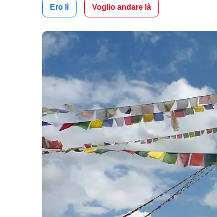
Ero lì
Voglio andare là