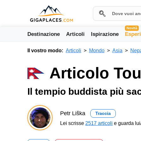
Novità
Destinazione
Articoli
Ispirazione
Esper
Il vostro modo:
Articoli
Mondo
Asia
Nep
Articolo To
Il tempio buddista più s
Petr Liška
Traccia
Lei scrisse
2517 articoli
e guarda lui/