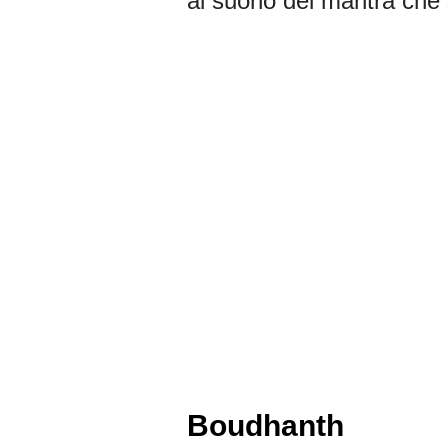
al suono dei mantra che 
Boudhanth