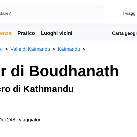
I viaggi
ienze
Pratico
Luoghi vicini
Carta geogr
al
Valle di Katmandu
Katmandu
ur di Boudhanath
acro di Kathmandu
lei 248 i viaggiatori