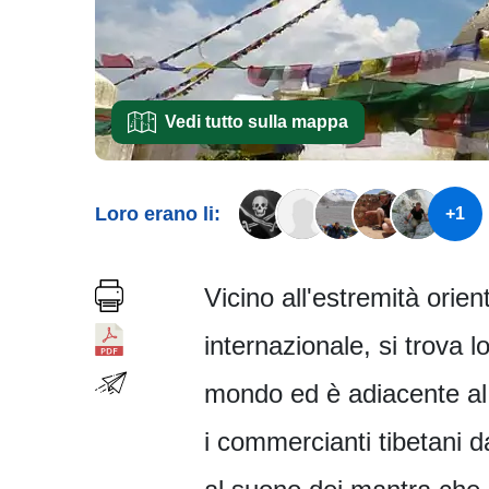
Vedi tutto sulla mappa
Loro erano li:
+1
Vicino all'estremità orie
internazionale, si trova 
mondo ed è adiacente al 
i commercianti tibetani 