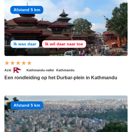
Afstand 5 km
Ik was daar
Ik wil daar naar toe
Azië
Kathmandu-vallei
Kathmandu
Een rondleiding op het Durbar-plein in Kathmandu
Afstand 5 km