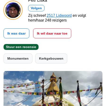
Petr Liška
Volgen
Zij schreef
2517 Lidwoord
en volgt
hem/haar 248 reizigers
Ik was daar
Ik wil daar naar toe
Stuur een recensie
Monumenten
Kerkgebouwen