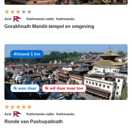
Azië
Kathmandu-vallei
Kathmandu
Gorakhnath Mandir-tempel en omgeving
Afstand 1 km
Ik was daar
Ik wil daar naar toe
Azië
Kathmandu-vallei
Kathmandu
Ronde van Pashupatinath