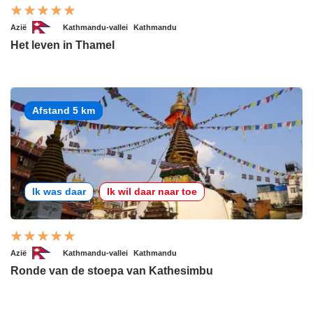
Azië
Kathmandu-vallei
Kathmandu
Het leven in Thamel
Afstand 5 km
Ik was daar
Ik wil daar naar toe
Azië
Kathmandu-vallei
Kathmandu
Ronde van de stoepa van Kathesimbu