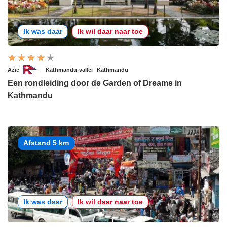
Ik was daar
Ik wil daar naar toe
Azië
Kathmandu-vallei
Kathmandu
Een rondleiding door de Garden of Dreams in
Kathmandu
Afstand 5 km
Ik was daar
Ik wil daar naar toe