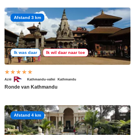
Afstand 3 km
Ik was daar
Ik wil daar naar toe
Azië
Kathmandu-vallei
Kathmandu
Ronde van Kathmandu
Afstand 4 km