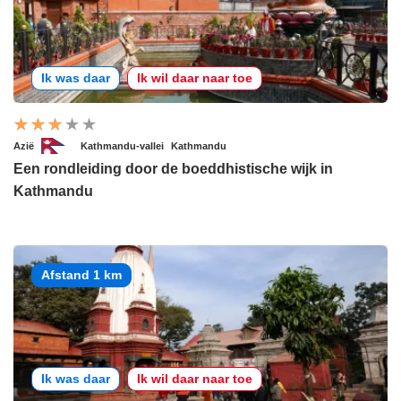
Ik was daar
Ik wil daar naar toe
Azië
Kathmandu-vallei
Kathmandu
Een rondleiding door de boeddhistische wijk in
Kathmandu
Afstand 1 km
Ik was daar
Ik wil daar naar toe