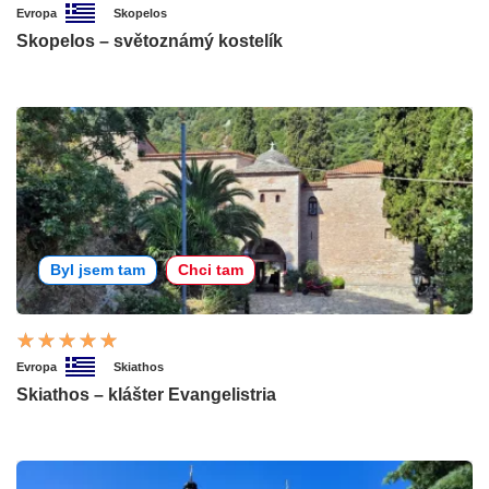
Evropa
Skopelos
Skopelos – světoznámý kostelík
Byl jsem tam
Chci tam
Evropa
Skiathos
Skiathos – klášter Evangelistria