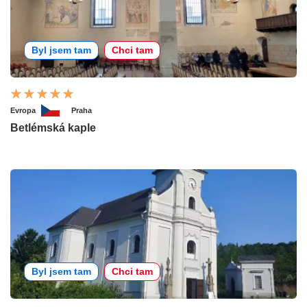
Byl jsem tam
Chci tam
Evropa
Praha
Betlémská kaple
Byl jsem tam
Chci tam