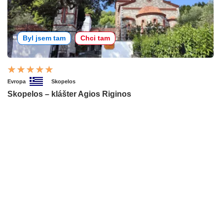
Byl jsem tam
Chci tam
Evropa
Skopelos
Skopelos – klášter Agios Riginos