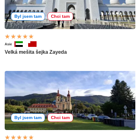
Byl jsem tam
Chci tam
Asie
Velká mešita šejka Zayeda
Byl jsem tam
Chci tam