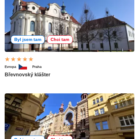
Byl jsem tam
Chci tam
Evropa
Praha
Břevnovský klášter