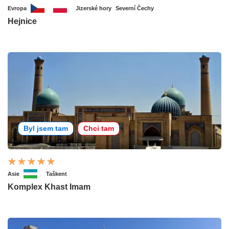
Evropa
Jizerské hory
Severní Čechy
Hejnice
Byl jsem tam
Chci tam
Asie
Taškent
Komplex Khast Imam