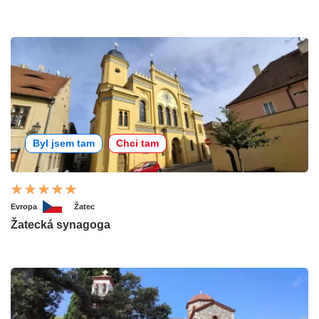
Byl jsem tam
Chci tam
Evropa
Žatec
Žatecká synagoga