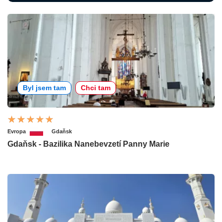
Byl jsem tam
Chci tam
Evropa
Gdaňsk
Gdaňsk - Bazilika Nanebevzetí Panny Marie