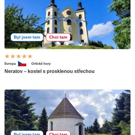
Byl jsem tam
Chci tam
Evropa
Orlické hory
Neratov – kostel s prosklenou střechou
Byl jsem tam
Chci tam