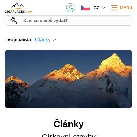
CZ
MENU
Tvoje cesta:
Články
Články
Církevní stavby