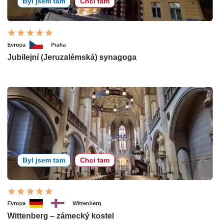
Byl jsem tam
Chci tam
Evropa
Praha
Jubilejní (Jeruzalémská) synagoga
Byl jsem tam
Chci tam
Evropa
Wittenberg
Wittenberg – zámecký kostel