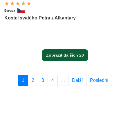
Evropa
Kostel svatého Petra z Alkantary
Zobrazit dalších 20
1
2
3
4
...
Další
Poslední