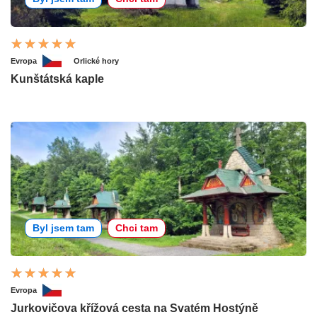
Evropa
Orlické hory
Kunštátská kaple
Byl jsem tam
Chci tam
Evropa
Jurkovičova křížová cesta na Svatém Hostýně