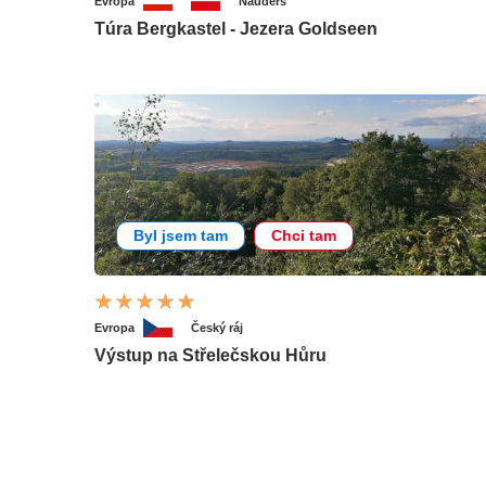
Evropa
Nauders
Túra Bergkastel - Jezera Goldseen
Byl jsem tam
Chci tam
Evropa
Český ráj
Výstup na Střelečskou Hůru