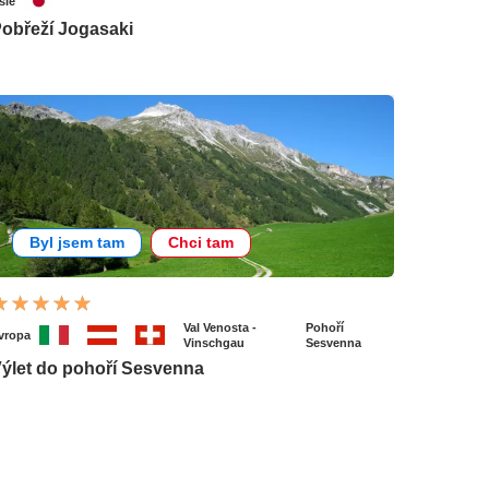
sie
obřeží Jogasaki
Byl jsem tam
Chci tam
Val Venosta -
Pohoří
vropa
Vinschgau
Sesvenna
ýlet do pohoří Sesvenna