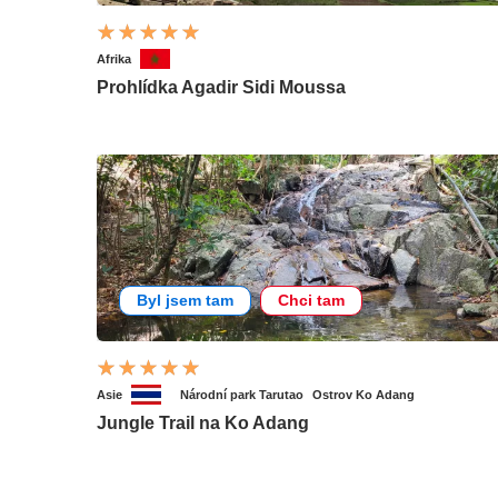
Afrika
Prohlídka Agadir Sidi Moussa
Byl jsem tam
Chci tam
Asie
Národní park Tarutao
Ostrov Ko Adang
Jungle Trail na Ko Adang