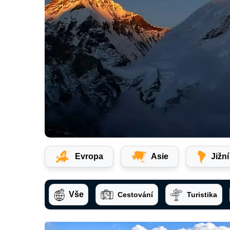
Evropa
Asie
Jižn
Vše
Cestování
Turistika