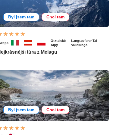
Byl jsem tam
Chci tam
Ötztalské
Langtauferer Tal -
vropa
Alpy
Vallelunga
ejkrásnější túra z Melagu
Byl jsem tam
Chci tam