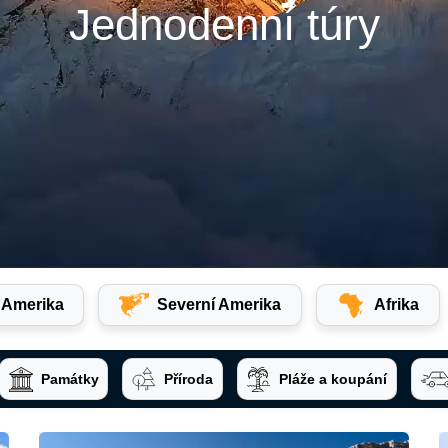
Jednodenní túry
í Amerika
Severní Amerika
Afrika
Památky
Příroda
Pláže a koupání