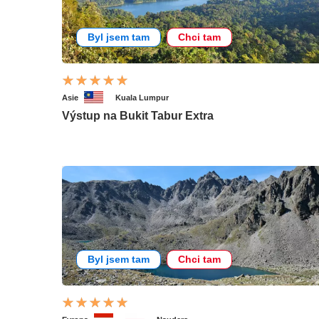
Byl jsem tam
Chci tam
Asie
Kuala Lumpur
Výstup na Bukit Tabur Extra
Byl jsem tam
Chci tam