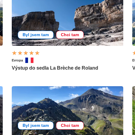
Byl jsem tam
Chci tam
Evropa
E
Výstup do sedla La Brèche de Roland
V
Byl jsem tam
Chci tam