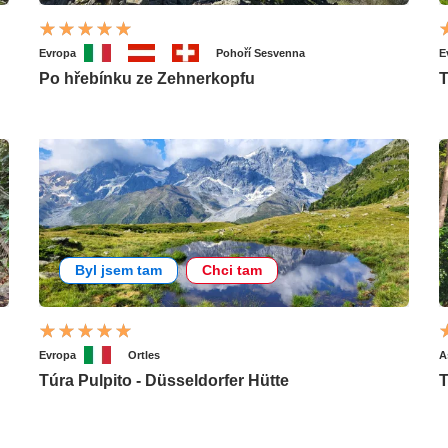
Evropa
Pohoří Sesvenna
E
Po hřebínku ze Zehnerkopfu
T
Byl jsem tam
Chci tam
Evropa
Ortles
A
Túra Pulpito - Düsseldorfer Hütte
T