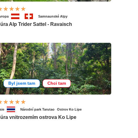
vropa
Samnaunské Alpy
úra Alp Trider Sattel - Ravaisch
Byl jsem tam
Chci tam
sie
Národní park Tarutao
Ostrov Ko Lipe
úra vnitrozemím ostrova Ko Lipe