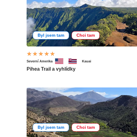
Byl jsem tam
Chci tam
Severní Amerika
Kauai
Pihea Trail a vyhlídky
Byl jsem tam
Chci tam