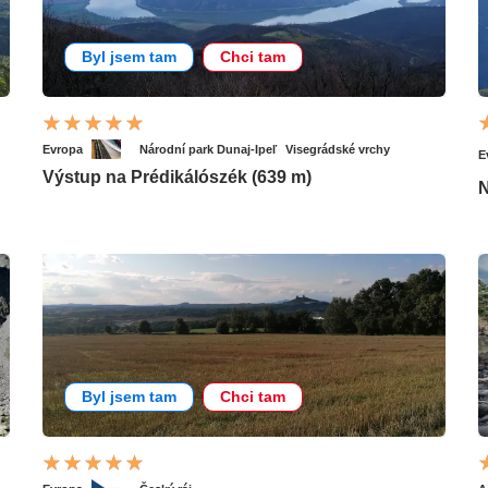
Byl jsem tam
Chci tam
Evropa
Národní park Dunaj-Ipeľ
Visegrádské vrchy
E
Výstup na Prédikálószék (639 m)
N
Byl jsem tam
Chci tam