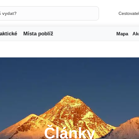
Cestovate
aktické
Místa poblíž
Mapa
Ak
Články