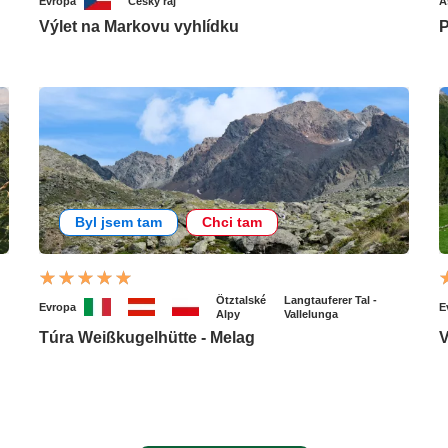
Evropa
Český ráj
A
Výlet na Markovu vyhlídku
P
Byl jsem tam
Chci tam
Ötztalské
Langtauferer Tal -
Evropa
E
Alpy
Vallelunga
Túra Weißkugelhütte - Melag
V