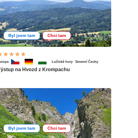
Byl jsem tam
Chci tam
vropa
Lužické hory
Severní Čechy
ýstup na Hvozd z Krompachu
Byl jsem tam
Chci tam