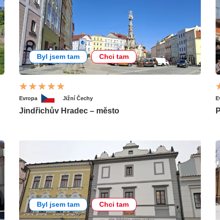
Byl jsem tam
Chci tam
Evropa
Jižní Čechy
E
Jindřichův Hradec – město
P
Byl jsem tam
Chci tam