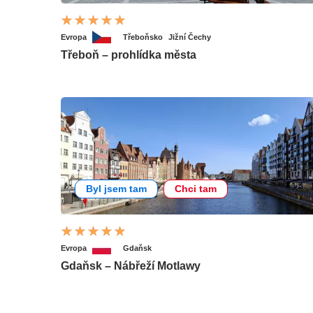
Evropa
Třeboňsko
Jižní Čechy
Třeboň – prohlídka města
Byl jsem tam
Chci tam
Evropa
Gdaňsk
Gdaňsk – Nábřeží Motlawy