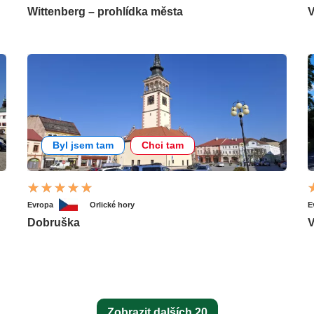
Wittenberg – prohlídka města
V
Byl jsem tam
Chci tam
Evropa
Orlické hory
E
Dobruška
Zobrazit dalších 20