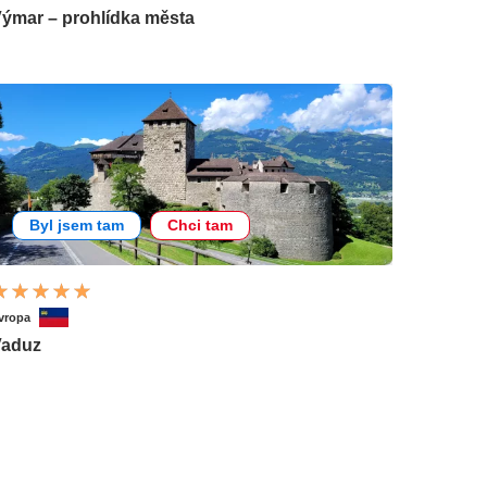
ýmar – prohlídka města
Byl jsem tam
Chci tam
vropa
Vaduz