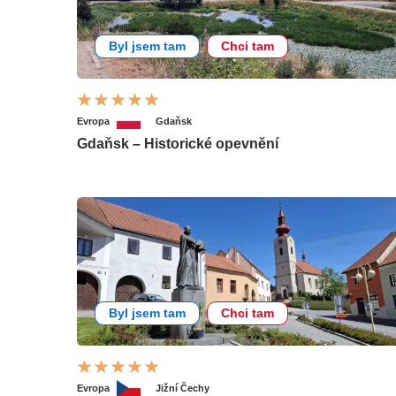
Byl jsem tam
Chci tam
Evropa
Gdaňsk
Gdaňsk – Historické opevnění
Byl jsem tam
Chci tam
Evropa
Jižní Čechy