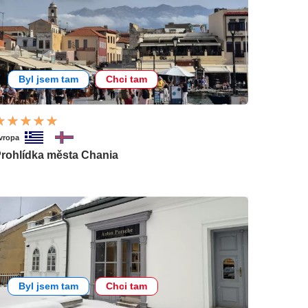
Byl jsem tam
Chci tam
vropa
rohlídka města Chania
Byl jsem tam
Chci tam