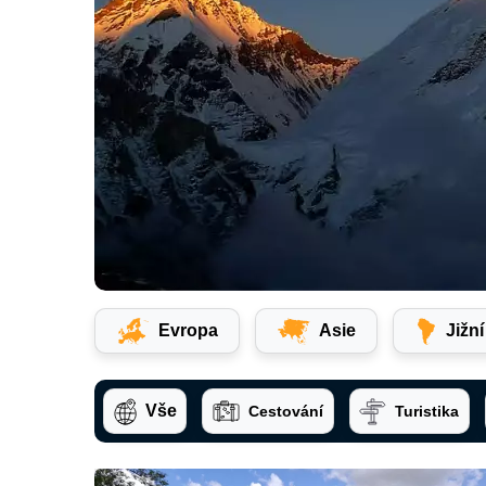
Evropa
Asie
Jižn
Vše
Cestování
Turistika