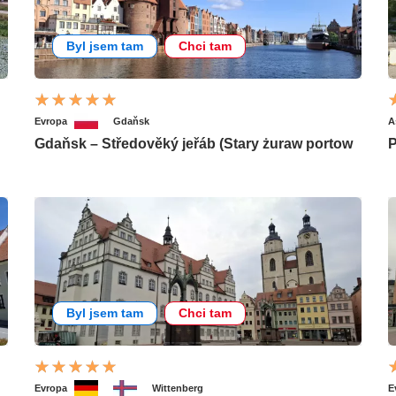
Byl jsem tam
Chci tam
Evropa
Gdaňsk
A
Gdaňsk – Středověký jeřáb (Stary żuraw portow
P
Byl jsem tam
Chci tam
Evropa
Wittenberg
E