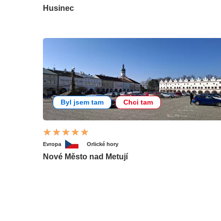
Husinec
Byl jsem tam
Chci tam
Evropa
Orlické hory
Nové Město nad Metují