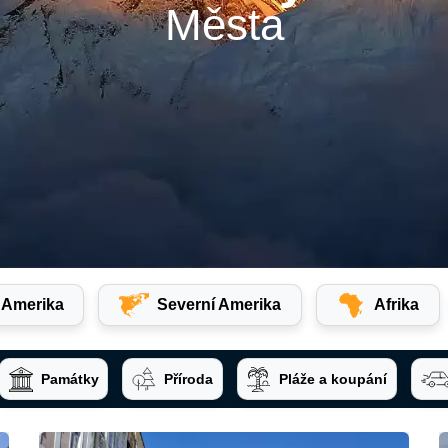
Města
í Amerika
Severní Amerika
Afrika
Památky
Příroda
Pláže a koupání