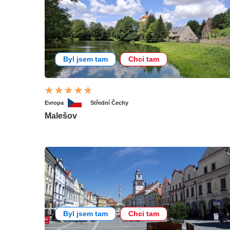
Byl jsem tam
Chci tam
Evropa
Střední Čechy
Malešov
Byl jsem tam
Chci tam