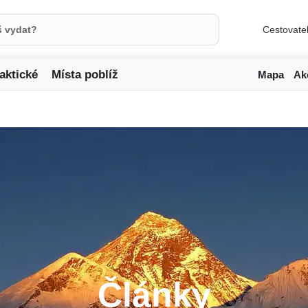
Cestovate
aktické
Místa poblíž
Mapa
Ak
Články