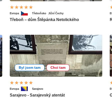
Evropa
Třeboňsko
Jižní Čechy
E
Třeboň – dům Štěpánka Netolického
R
Byl jsem tam
Chci tam
Evropa
Sarajevo
E
Sarajevo - Sarajevský atentát
G