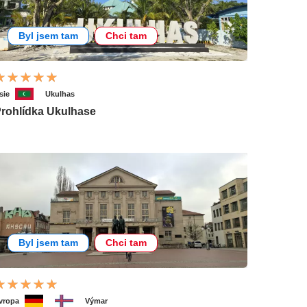
Byl jsem tam
Chci tam
sie
Ukulhas
rohlídka Ukulhase
Byl jsem tam
Chci tam
vropa
Výmar