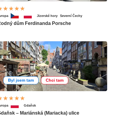
vropa
Jizerské hory
Severní Čechy
odný dům Ferdinanda Porsche
Byl jsem tam
Chci tam
vropa
Gdaňsk
daňsk – Mariánská (Mariacka) ulice