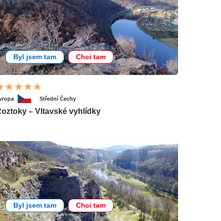
Byl jsem tam
Chci tam
vropa
Střední Čechy
oztoky – Vltavské vyhlídky
Byl jsem tam
Chci tam