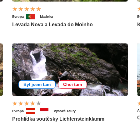
Evropa
Madeira
E
Levada Nova a Levada do Moinho
Byl jsem tam
Chci tam
A
Evropa
Vysoké Taury
C
Prohlídka soutěsky Lichtensteinklamm