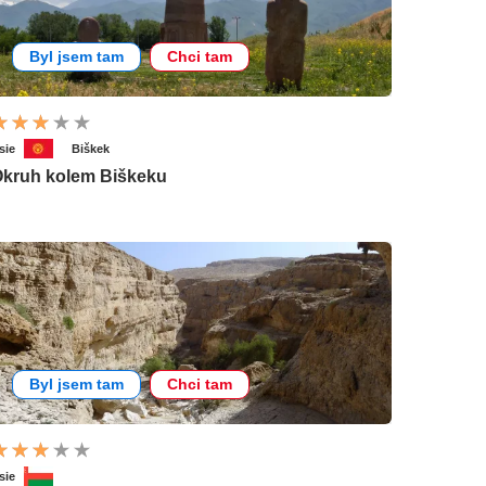
Byl jsem tam
Chci tam
sie
Biškek
kruh kolem Biškeku
Byl jsem tam
Chci tam
sie