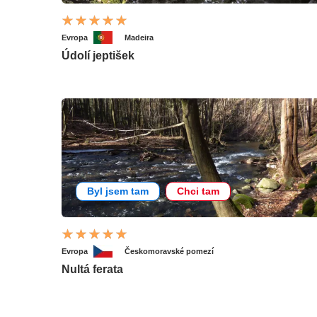
Evropa
Madeira
Údolí jeptišek
Byl jsem tam
Chci tam
Evropa
Českomoravské pomezí
Nultá ferata