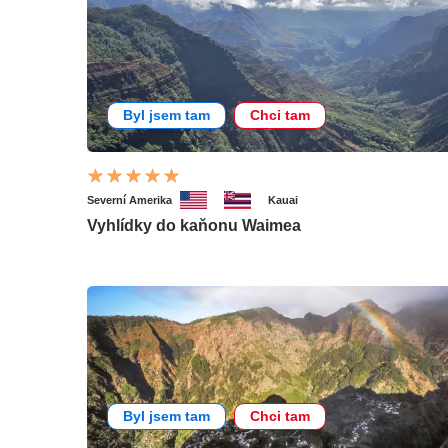
Byl jsem tam
Chci tam
Severní Amerika
Kauai
Vyhlídky do kaňonu Waimea
Byl jsem tam
Chci tam