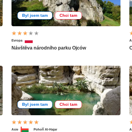
Byl jsem tam
Chci tam
Evropa
A
Návštěva národního parku Ojców
O
Byl jsem tam
Chci tam
Asie
Pohoří Al-Hajar
A