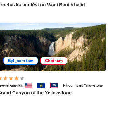
rocházka soutěskou Wadi Bani Khalid
Byl jsem tam
Chci tam
everní Amerika
Národní park Yellowstone
rand Canyon of the Yellowstone