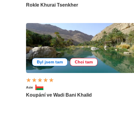
Rokle Khurai Tsenkher
Byl jsem tam
Chci tam
Asie
Koupání ve Wadi Bani Khalid