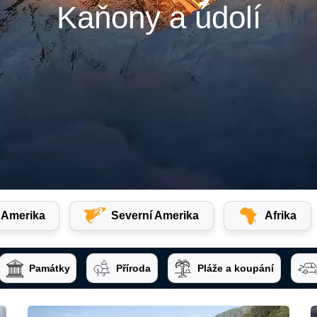
Kaňony a údolí
í Amerika
Severní Amerika
Afrika
Památky
Příroda
Pláže a koupání