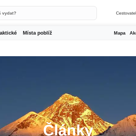
Cestovate
aktické
Místa poblíž
Mapa
Ak
Články