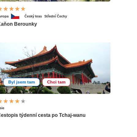
vropa
Český kras
Střední Čechy
Kaňon Berounky
Byl jsem tam
Chci tam
sie
estopis týdenní cesta po Tchaj-wanu