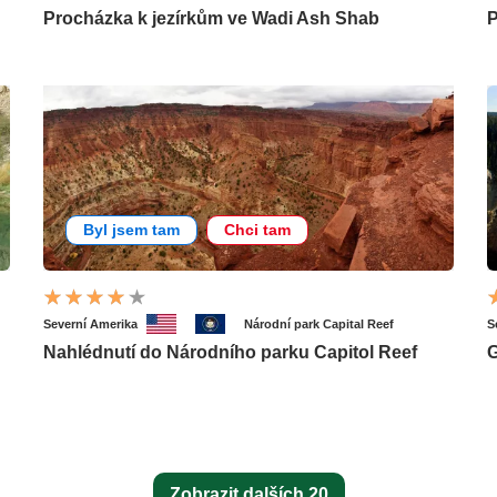
Procházka k jezírkům ve Wadi Ash Shab
P
Byl jsem tam
Chci tam
Severní Amerika
Národní park Capital Reef
S
Nahlédnutí do Národního parku Capitol Reef
G
Zobrazit dalších 20