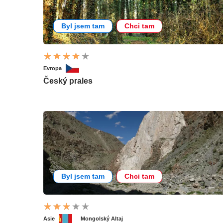
Byl jsem tam
Chci tam
Evropa
Český prales
Byl jsem tam
Chci tam
Asie
Mongolský Altaj