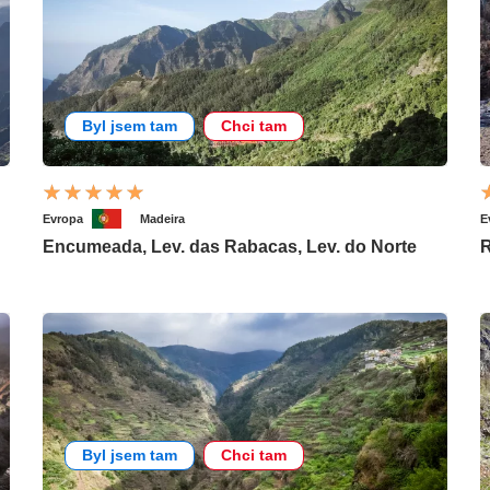
Byl jsem tam
Chci tam
Evropa
Madeira
E
Encumeada, Lev. das Rabacas, Lev. do Norte
R
Byl jsem tam
Chci tam