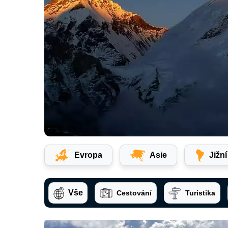
Evropa
Asie
Jižn
Vše
Cestování
Turistika