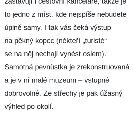
zastavují i cestovní kanceláře, takže je
to jedno z míst, kde nejspíše nebudete
úplně samy. I tak vás čeká výstup
na pěkný kopec (někteří „turisté“
se na něj nechají vynést oslem).
Samotná pevnůstka je zrekonstruovaná
a je v ní malé muzeum – vstupné
dobrovolné. Ze střechy je pak úžasný
výhled po okolí.