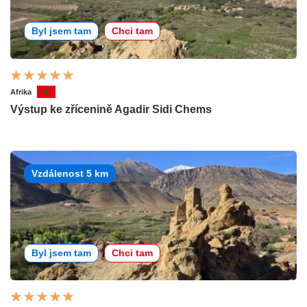
Byl jsem tam
Chci tam
Afrika
Výstup ke zřícenině Agadir Sidi Chems
Vzdálenost 5 km
Byl jsem tam
Chci tam