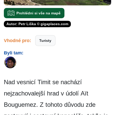
Prohlédni si vše na mapě
Autor: Petr Liška © gigaplaces.com
Vhodné pro:
Turisty
Byli tam:
Nad vesnicí Timit se nachází
nejzachovalejší hrad v údolí Aït
Bouguemez. Z tohoto důvodu zde