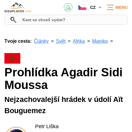
CZ
MENU
Tvoje cesta:
Články
Svět
Afrika
Maroko
Prohlídka Agadir Sidi
Moussa
Nejzachovalejší hrádek v údolí Aït
Bouguemez
Petr Liška