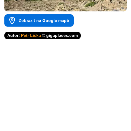
Zobrazit na Google mapě
Autor:
Petr Liška
© gigaplaces.com