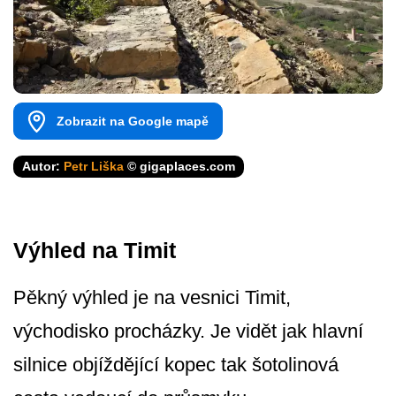
Zobrazit na Google mapě
Autor:
Petr Liška
© gigaplaces.com
Výhled na Timit
Pěkný výhled je na vesnici Timit,
východisko procházky. Je vidět jak hlavní
silnice objíždějící kopec tak šotolinová