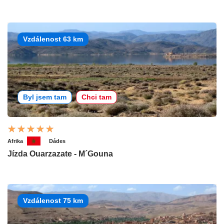
Vzdálenost 63 km
Byl jsem tam
Chci tam
Afrika
Dádes
Jízda Ouarzazate - M´Gouna
Vzdálenost 75 km