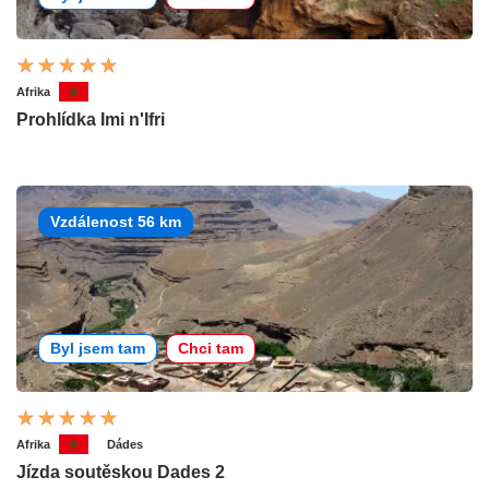
Afrika
Prohlídka Imi n'Ifri
Vzdálenost 56 km
Byl jsem tam
Chci tam
Afrika
Dádes
Jízda soutěskou Dades 2