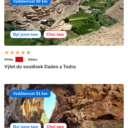
Vzdálenost 50 km
Byl jsem tam
Chci tam
Afrika
Dádes
Výlet do soutěsek Dades a Todra
Vzdálenost 51 km
Byl jsem tam
Chci tam