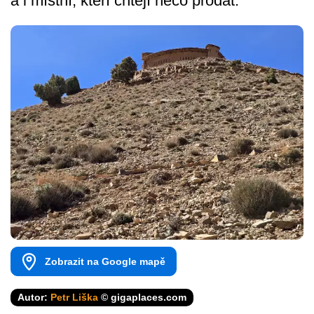
a i místní, kteří chtějí něco prodat.
Zobrazit na Google mapě
Autor:
Petr Liška
© gigaplaces.com