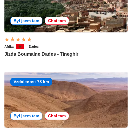
Byl jsem tam
Chci tam
Afrika
Dádes
Jízda Boumalne Dades - Tineghir
Vzdálenost 78 km
Byl jsem tam
Chci tam