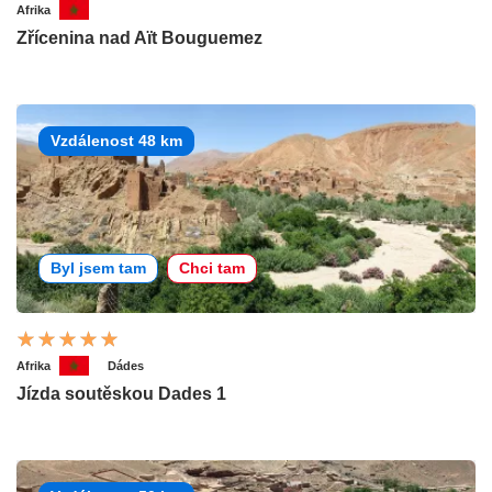
Afrika
Zřícenina nad Aït Bouguemez
Vzdálenost 48 km
Byl jsem tam
Chci tam
Afrika
Dádes
Jízda soutěskou Dades 1