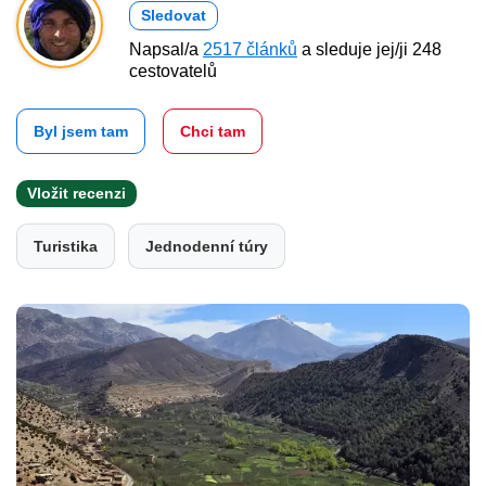
Sledovat
Napsal/a
2517 článků
a sleduje jej/ji 248
cestovatelů
Byl jsem tam
Chci tam
Vložit recenzi
Turistika
Jednodenní túry