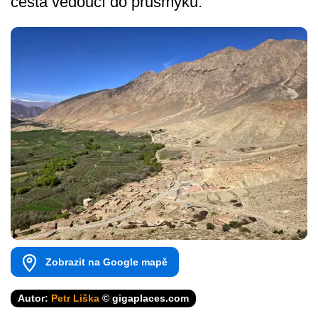
cesta vedoucí do průsmyku.
Zobrazit na Google mapě
Autor:
Petr Liška
© gigaplaces.com