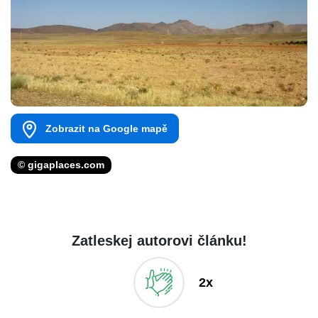
Zobrazit na Google mapě
© gigaplaces.com
Zatleskej autorovi článku!
2x