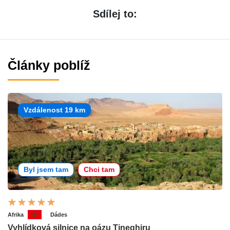
Sdílej to:
Články poblíž
Vzdálenost 19 km
Byl jsem tam
Chci tam
Afrika
Dádes
Vyhlídková silnice na oázu Tineghiru