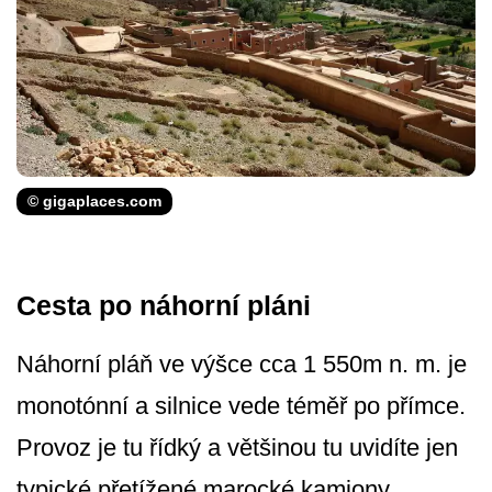
© gigaplaces.com
Cesta po náhorní pláni
Náhorní pláň ve výšce cca 1 550m n. m. je
monotónní a silnice vede téměř po přímce.
Provoz je tu řídký a většinou tu uvidíte jen
typické přetížené marocké kamiony.