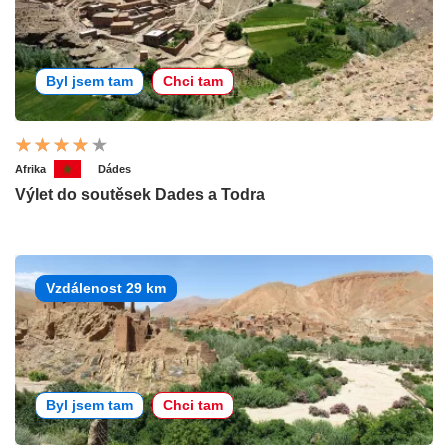
Byl jsem tam
Chci tam
Afrika
Dádes
Výlet do soutěsek Dades a Todra
Vzdálenost 29 km
Byl jsem tam
Chci tam