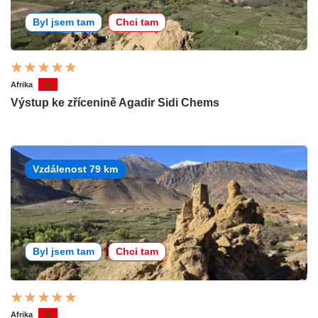
Byl jsem tam
Chci tam
Afrika
Výstup ke zřícenině Agadir Sidi Chems
Vzdálenost 79 km
Byl jsem tam
Chci tam
Afrika