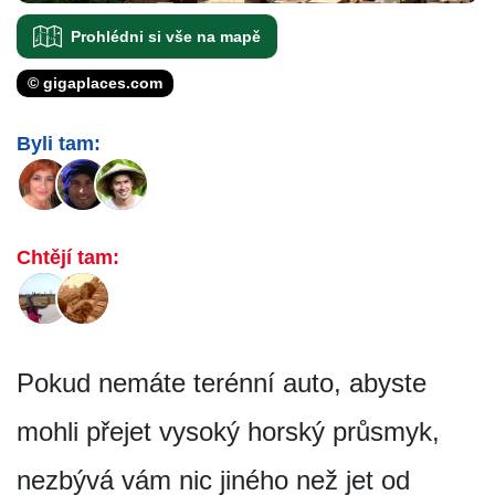
Prohlédni si vše na mapě
© gigaplaces.com
Byli tam:
Chtějí tam:
Pokud nemáte terénní auto, abyste
mohli přejet vysoký horský průsmyk,
nezbývá vám nic jiného než jet od