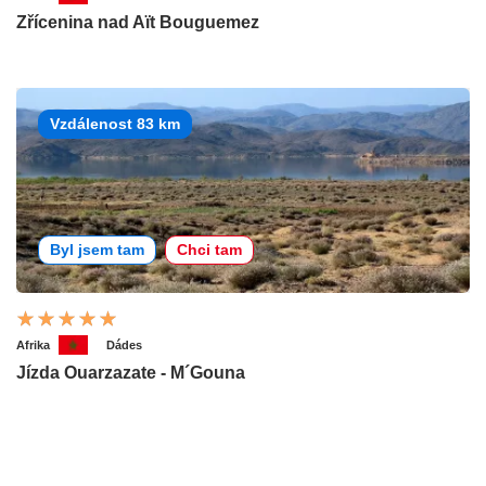
Zřícenina nad Aït Bouguemez
Vzdálenost 83 km
Byl jsem tam
Chci tam
Afrika
Dádes
Jízda Ouarzazate - M´Gouna