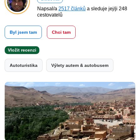
Napsal/a
2517 článků
a sleduje jej/ji 248
cestovatelů
Byl jsem tam
Chci tam
Vložit recenzi
Autoturistika
Výlety autem & autobusem