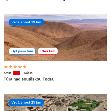
Vzdálenost 19 km
Byl jsem tam
Chci tam
Afrika
Dádes
Túra nad soutěskou Todra
Vzdálenost 25 km