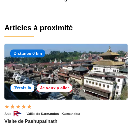
Articles à proximité
Distance 0 km
J'étais là
Je veux y aller
Asie
Vallée de Katmandou
Katmandou
Visite de Pashupatinath