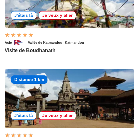
J'étais là
Je veux y aller
Asie
Vallée de Katmandou
Katmandou
Visite de Boudhanath
Distance 1 km
J'étais là
Je veux y aller