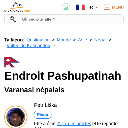
FR
MENU
Ta façon:
Destination
Monde
Asie
Népal
Vallée de Katmandou
Endroit Pashupatinah
Varanasi népalais
Petr Liška
Pister
Elle a écrit
2517 des articles
et le regarde