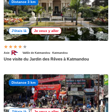
Distance 3 km
J'étais là
Je veux y aller
Asie
Vallée de Katmandou
Katmandou
Une visite du Jardin des Rêves à Katmandou
Distance 3 km
J'étais là
Je veux y aller