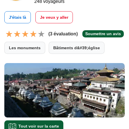
248 voyageurs
J'étais là
Je veux y aller
(3 évaluation)
Soumettre un avis
Les monuments
Bâtiments d&#39;église
Tout voir sur la carte