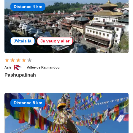
Distance 4 km
J'étais là
Je veux y aller
Asie
Vallée de Katmandou
Pashupatinah
Distance 5 km