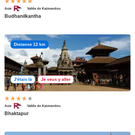
Asie
Vallée de Katmandou
Budhanilkantha
Distance 12 km
J'étais là
Je veux y aller
Asie
Vallée de Katmandou
Bhaktapur