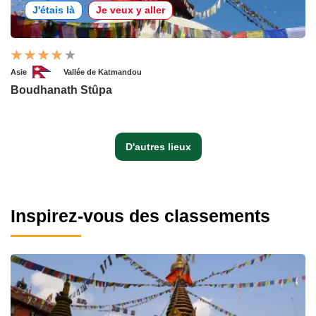
J'étais là
Je veux y aller
Asie
Vallée de Katmandou
Boudhanath Stûpa
D'autres lieux
Inspirez-vous des classements