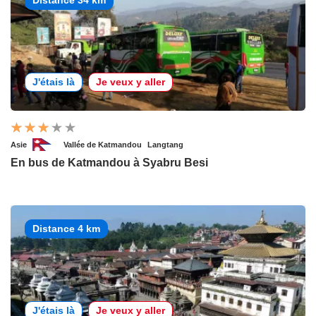
Distance 34 km
J'étais là
Je veux y aller
Asie
Vallée de Katmandou
Langtang
En bus de Katmandou à Syabru Besi
Distance 4 km
J'étais là
Je veux y aller