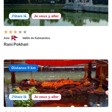
J'étais là
Je veux y aller
Asie
Vallée de Katmandou
Rani Pokhari
Distance 9 km
J'étais là
Je veux y aller