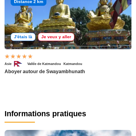
Distance 2 km
J'étais là
Je veux y aller
Asie
Vallée de Katmandou
Katmandou
Aboyer autour de Swayambhunath
Informations pratiques