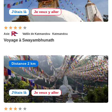
J'étais là
Je veux y aller
Asie
Vallée de Katmandou
Katmandou
Voyage à Swayambhunath
Distance 2 km
J'étais là
Je veux y aller