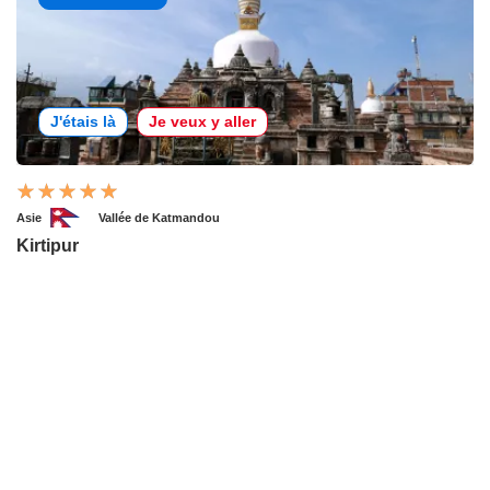
J'étais là
Je veux y aller
Asie
Vallée de Katmandou
Kirtipur