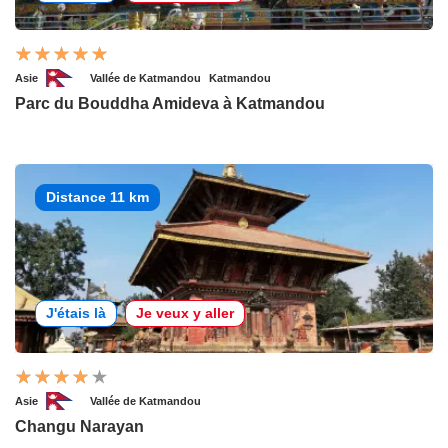
Asie
Vallée de Katmandou
Katmandou
Parc du Bouddha Amideva à Katmandou
Distance 11 km
J'étais là
Je veux y aller
Asie
Vallée de Katmandou
Changu Narayan