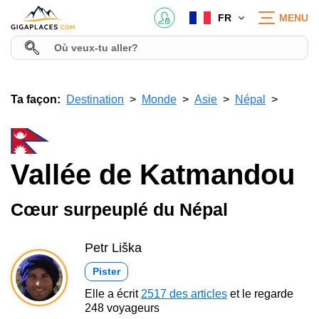
FR
MENU
Ta façon:
Destination
Monde
Asie
Népal
Vallée de Katmandou
Cœur surpeuplé du Népal
Petr Liška
Pister
Elle a écrit
2517 des articles
et le regarde
248 voyageurs