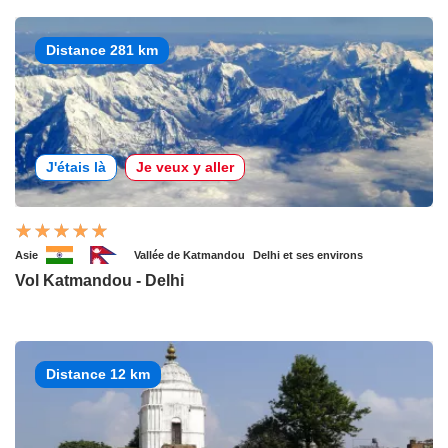
Distance 281 km
J'étais là
Je veux y aller
Asie
Vallée de Katmandou
Delhi et ses environs
Vol Katmandou - Delhi
Distance 12 km