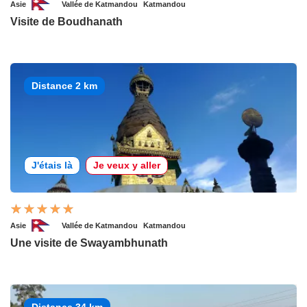
Asie
Vallée de Katmandou
Katmandou
Visite de Boudhanath
Distance 2 km
J'étais là
Je veux y aller
Asie
Vallée de Katmandou
Katmandou
Une visite de Swayambhunath