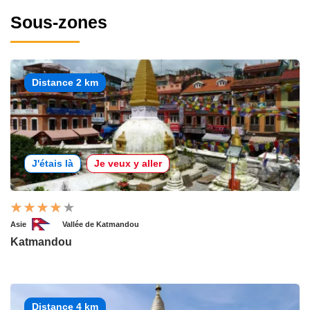
Sous-zones
Distance 2 km
J'étais là
Je veux y aller
Asie
Vallée de Katmandou
Katmandou
Distance 4 km