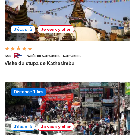
J'étais là
Je veux y aller
Asie
Vallée de Katmandou
Katmandou
Visite du stupa de Kathesimbu
Distance 1 km
J'étais là
Je veux y aller