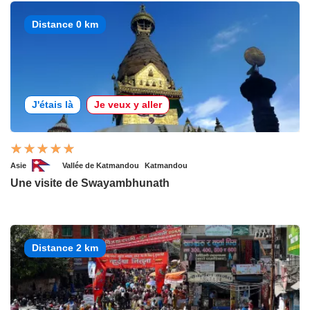
Distance 0 km
J'étais là
Je veux y aller
Asie
Vallée de Katmandou
Katmandou
Une visite de Swayambhunath
Distance 2 km