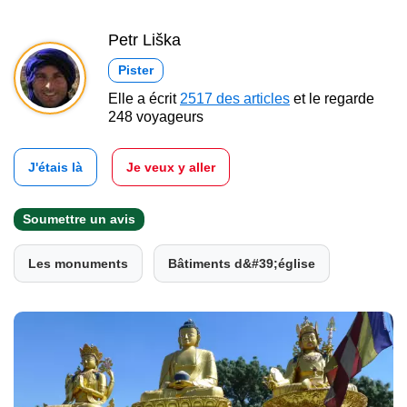
Petr Liška
Pister
Elle a écrit
2517 des articles
et le regarde
248 voyageurs
J'étais là
Je veux y aller
Soumettre un avis
Les monuments
Bâtiments d&#39;église