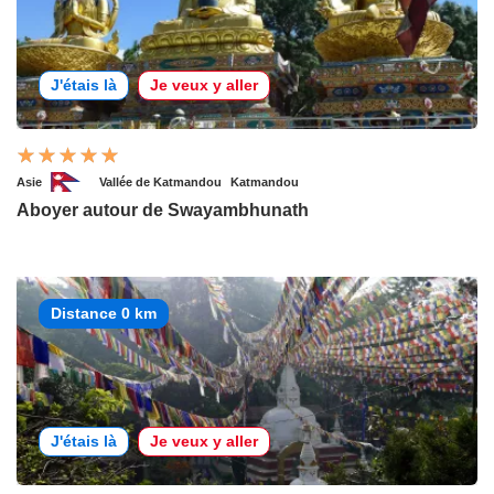
J'étais là
Je veux y aller
Asie
Vallée de Katmandou
Katmandou
Aboyer autour de Swayambhunath
Distance 0 km
J'étais là
Je veux y aller