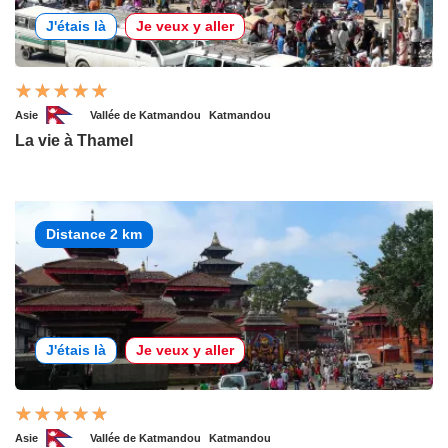
J'étais là
Je veux y aller
Asie
Vallée de Katmandou
Katmandou
La vie à Thamel
Distance 2 km
J'étais là
Je veux y aller
Asie
Vallée de Katmandou
Katmandou