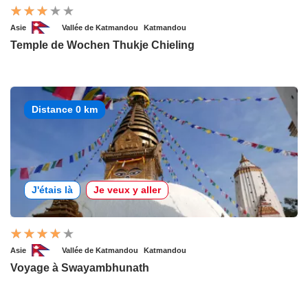
Asie
Vallée de Katmandou
Katmandou
Temple de Wochen Thukje Chieling
Distance 0 km
J'étais là
Je veux y aller
Asie
Vallée de Katmandou
Katmandou
Voyage à Swayambhunath