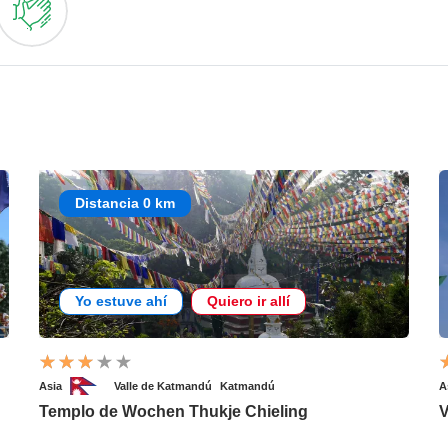
Distancia 0 km
Yo estuve ahí
Quiero ir allí
Asia
Valle de Katmandú
Katmandú
A
Templo de Wochen Thukje Chieling
V