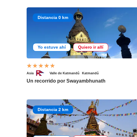
Distancia 0 km
Yo estuve ahí
Quiero ir allí
Asia
Valle de Katmandú
Katmandú
Un recorrido por Swayambhunath
Distancia 2 km