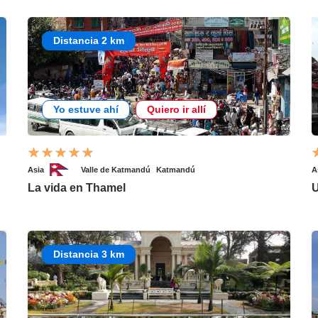
Distancia 2 km
Yo estuve ahí
Quiero ir allí
Asia
Valle de Katmandú
Katmandú
A
La vida en Thamel
U
Distancia 3 km