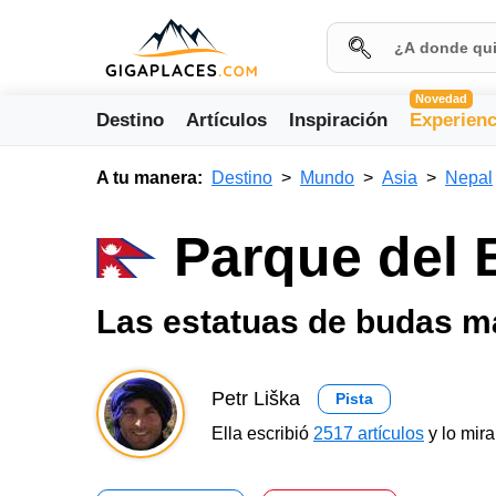
Novedad
Destino
Artículos
Inspiración
Experienc
A tu manera:
Destino
Mundo
Asia
Nepal
Parque del
Las estatuas de budas 
Petr Liška
Pista
Ella escribió
2517 artículos
y lo mir