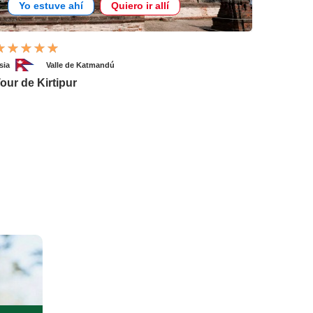
Yo estuve ahí
Quiero ir allí
sia
Valle de Katmandú
our de Kirtipur