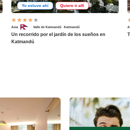
Yo estuve ahí
Quiero ir allí
Asia
Valle de Katmandú
Katmandú
A
Un recorrido por el jardín de los sueños en
T
Katmandú