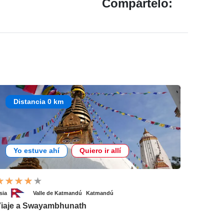
Compártelo:
Distancia 0 km
Yo estuve ahí
Quiero ir allí
sia
Valle de Katmandú
Katmandú
iaje a Swayambhunath