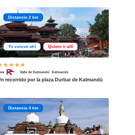
Distancia 2 km
Yo estuve ahí
Quiero ir allí
sia
Valle de Katmandú
Katmandú
n recorrido por la plaza Durbar de Katmandú
Distancia 4 km