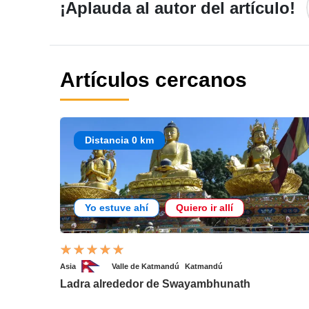
¡Aplauda al autor del artículo!
Artículos cercanos
Distancia 0 km
Yo estuve ahí
Quiero ir allí
Asia
Valle de Katmandú
Katmandú
Ladra alrededor de Swayambhunath