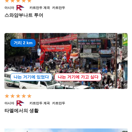
아시아
카트만두 계곡
카트만두
스와얌부나트 투어
거리 2 km
나는 거기에 있었다
나는 거기에 가고 싶다
아시아
카트만두 계곡
카트만두
타멜에서의 생활