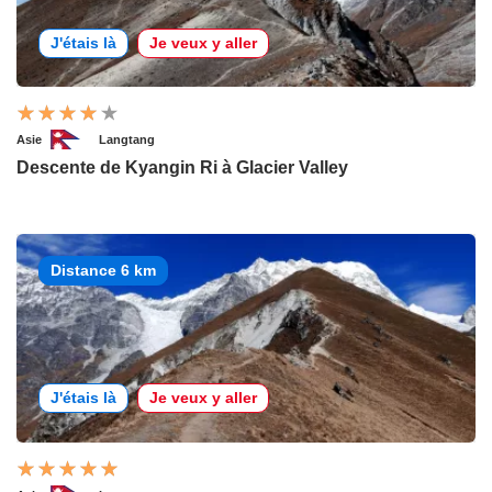
J'étais là
Je veux y aller
Asie
Langtang
Descente de Kyangin Ri à Glacier Valley
Distance 6 km
J'étais là
Je veux y aller