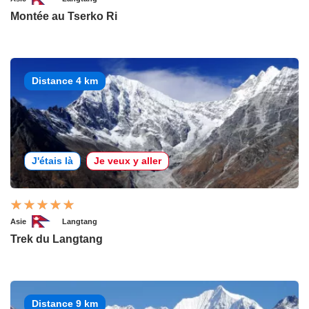
Montée au Tserko Ri
Distance 4 km
J'étais là
Je veux y aller
Asie
Langtang
Trek du Langtang
Distance 9 km