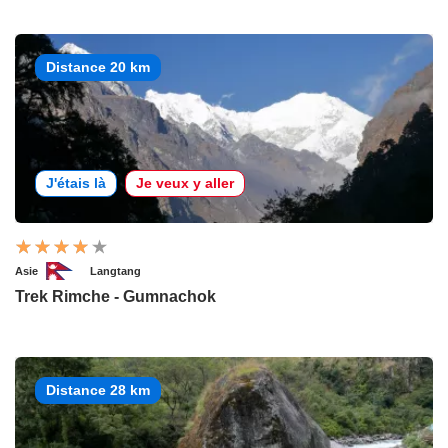
Distance 20 km
J'étais là
Je veux y aller
Asie
Langtang
Trek Rimche - Gumnachok
Distance 28 km