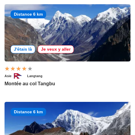
Distance 6 km
J'étais là
Je veux y aller
Asie
Langtang
Montée au col Tangbu
Distance 6 km