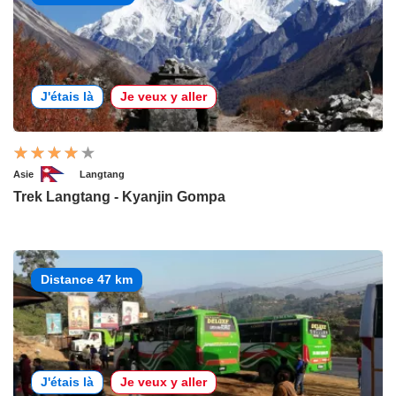
J'étais là
Je veux y aller
Asie
Langtang
Trek Langtang - Kyanjin Gompa
Distance 47 km
J'étais là
Je veux y aller