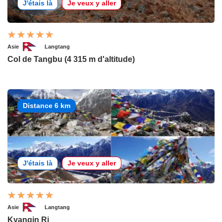
J'étais là
Je veux y aller
Asie
Langtang
Col de Tangbu (4 315 m d'altitude)
Distance 6 km
J'étais là
Je veux y aller
Asie
Langtang
Kyangin Ri