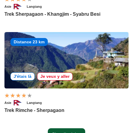
Asie
Langtang
Trek Sherpagaon - Khangjim - Syabru Besi
Distance 23 km
J'étais là
Je veux y aller
Asie
Langtang
Trek Rimche - Sherpagaon