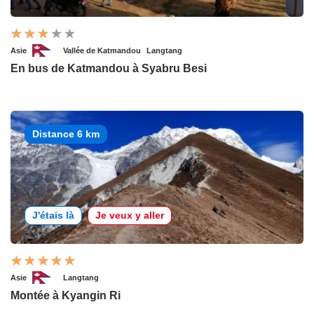
Asie
Vallée de Katmandou
Langtang
En bus de Katmandou à Syabru Besi
Distance 6 km
J'étais là
Je veux y aller
Asie
Langtang
Montée à Kyangin Ri