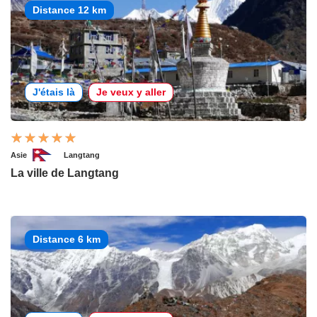
Distance 12 km
J'étais là
Je veux y aller
Asie
Langtang
La ville de Langtang
Distance 6 km