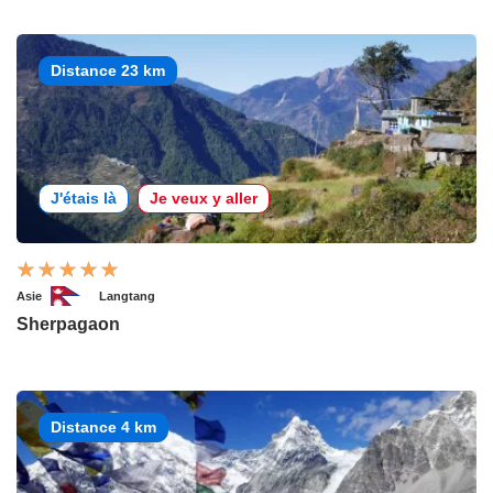
Distance 23 km
J'étais là
Je veux y aller
Asie
Langtang
Sherpagaon
Distance 4 km