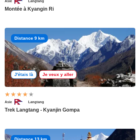
Asie
Langtang
Montée à Kyangin Ri
Distance 9 km
J'étais là
Je veux y aller
Asie
Langtang
Trek Langtang - Kyanjin Gompa
Distance 13 km