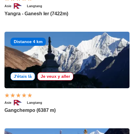
Asie
Langtang
Yangra - Ganesh Ier (7422m)
Distance 4 km
J'étais là
Je veux y aller
Asie
Langtang
Gangchempo (6387 m)