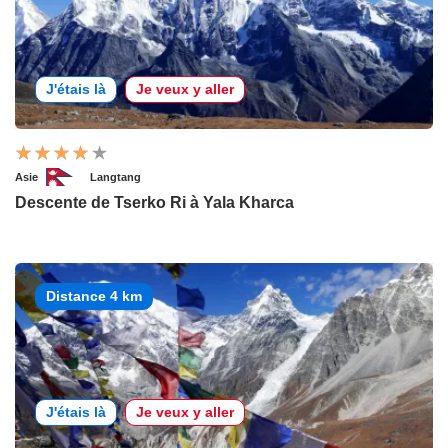
J'étais là
Je veux y aller
Asie
Langtang
Descente de Tserko Ri à Yala Kharca
Distance 4 km
J'étais là
Je veux y aller