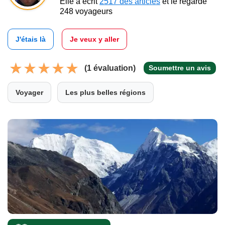
Elle a écrit
2517 des articles
et le regarde
248 voyageurs
J'étais là
Je veux y aller
(1 évaluation)
Soumettre un avis
Voyager
Les plus belles régions