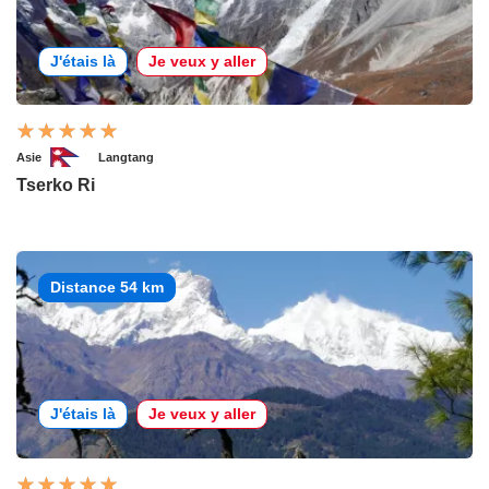
J'étais là
Je veux y aller
Asie
Langtang
Tserko Ri
Distance 54 km
J'étais là
Je veux y aller