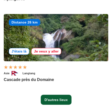
Distance 26 km
J'étais là
Je veux y aller
Asie
Langtang
Cascade près du Domaine
D'autres lieux