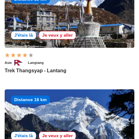
J'étais là
Je veux y aller
Asie
Langtang
Trek Thangsyap - Lantang
Distance 16 km
J'étais là
Je veux y aller