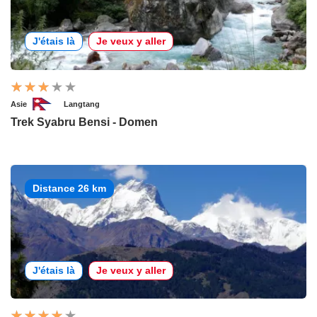
J'étais là
Je veux y aller
Asie
Langtang
Trek Syabru Bensi - Domen
Distance 26 km
J'étais là
Je veux y aller