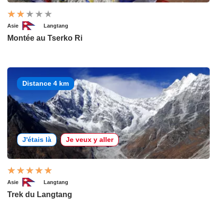
Asie
Langtang
Montée au Tserko Ri
Distance 4 km
J'étais là
Je veux y aller
Asie
Langtang
Trek du Langtang