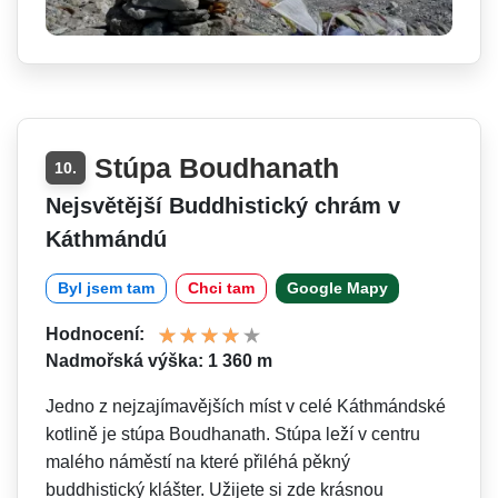
Stúpa Boudhanath
10.
Nejsvětější Buddhistický chrám v
Káthmándú
Byl jsem tam
Chci tam
Google Mapy
Hodnocení:
Nadmořská výška: 1 360 m
Jedno z nejzajímavějších míst v celé Káthmándské
kotlině je stúpa Boudhanath. Stúpa leží v centru
malého náměstí na které přiléhá pěkný
buddhistický klášter. Užijete si zde krásnou