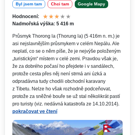
Byl jsem tam
Chci tam
Google Mapy
Hodnocení:
Nadmořská výška: 5 416 m
Průsmyk Thorong la (Thorung la) (5 416m n. m.) je
asi nejslavnějším průsmykem v celém Nepálu. Ale
neplatí, co se o něm píše, že je nejvýše položeným
„turistickým“ místem v celé zemi. Pravdou však je,
že za dobrého počasí ho přejdete i v sandálech,
protože cesta přes něj není strmá ani úzká a
odpradávna tudy chodili obchodní karavany
z Tibetu. Nelze ho však rozhodně podceňovat,
protože za sněžné bouře se už stal několikrát pastí
pro turisty (viz. nedávná katastrofa ze 14.10.2014).
pokračovat ve čtení