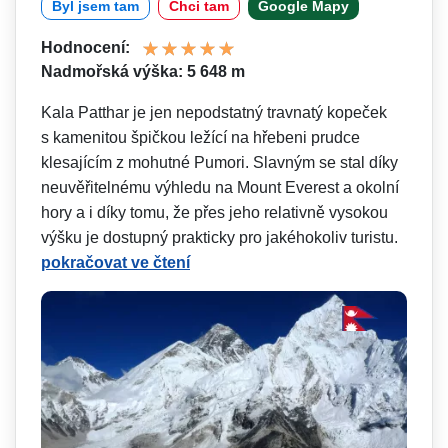
Byl jsem tam
Chci tam
Google Mapy
Hodnocení:
Nadmořská výška: 5 648 m
Kala Patthar je jen nepodstatný travnatý kopeček
s kamenitou špičkou ležící na hřebeni prudce
klesajícím z mohutné Pumori. Slavným se stal díky
neuvěřitelnému výhledu na Mount Everest a okolní
hory a i díky tomu, že přes jeho relativně vysokou
výšku je dostupný prakticky pro jakéhokoliv turistu.
pokračovat ve čtení