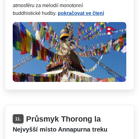
atmosféru za melodií monotonní
buddhistické hudby.
pokračovat ve čtení
Průsmyk Thorong la
11.
Nejvyšší místo Annapurna treku