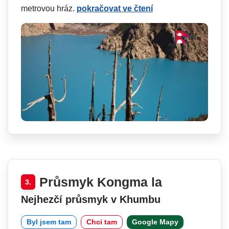
metrovou hráz.
pokračovat ve čtení
Průsmyk Kongma la
3.
Nejhezčí průsmyk v Khumbu
Byl jsem tam
Chci tam
Google Mapy