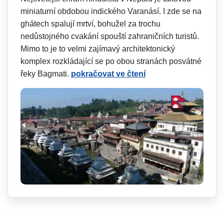
miniaturní obdobou indického Varanásí. I zde se na
ghátech spalují mrtví, bohužel za trochu
nedůstojného cvakání spouští zahraničních turistů.
Mimo to je to velmi zajímavý architektonický
komplex rozkládající se po obou stranách posvátné
řeky Bagmati.
pokračovat ve čtení