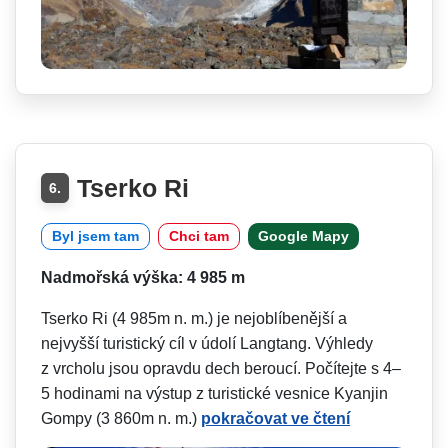
Tserko Ri
6.
Byl jsem tam
Chci tam
Google Mapy
Nadmořská výška: 4 985 m
Tserko Ri (4 985m n. m.) je nejoblíbenější a
nejvyšší turistický cíl v údolí Langtang. Výhledy
z vrcholu jsou opravdu dech beroucí. Počítejte s 4–
5 hodinami na výstup z turistické vesnice Kyanjin
Gompy (3 860m n. m.)
pokračovat ve čtení