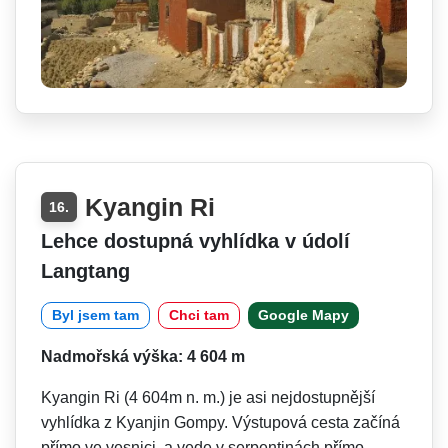
Kyangin Ri
16.
Lehce dostupná vyhlídka v údolí
Langtang
Byl jsem tam
Chci tam
Google Mapy
Nadmořská výška: 4 604 m
Kyangin Ri (4 604m n. m.) je asi nejdostupnější
vyhlídka z Kyanjin Gompy. Výstupová cesta začíná
přímo ve vesnici a vede v serpentinách přímo