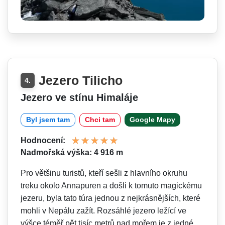
Jezero Tilicho
4.
Jezero ve stínu Himaláje
Byl jsem tam
Chci tam
Google Mapy
Hodnocení:
Nadmořská výška: 4 916 m
Pro většinu turistů, kteří sešli z hlavního okruhu
treku okolo Annapuren a došli k tomuto magickému
jezeru, byla tato túra jednou z nejkrásnějších, které
mohli v Nepálu zažít. Rozsáhlé jezero ležící ve
výšce téměř pět tisíc metrů nad mořem je z jedné