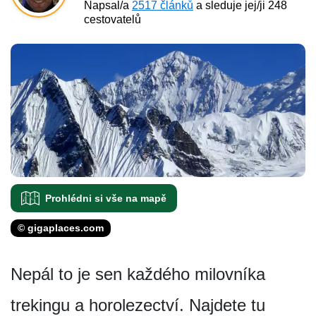
Napsal/a
2517 článků
a sleduje jej/ji 248
cestovatelů
Prohlédni si vše na mapě
© gigaplaces.com
Nepál to je sen každého milovníka
trekingu a horolezectví. Najdete tu