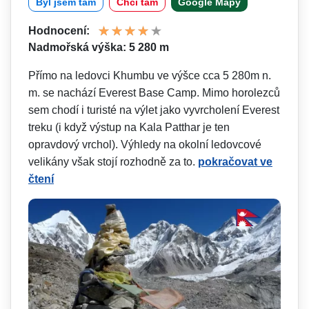
Byl jsem tam
Chci tam
Google Mapy
Hodnocení:
Nadmořská výška: 5 280 m
Přímo na ledovci Khumbu ve výšce cca 5 280m n.
m. se nachází Everest Base Camp. Mimo horolezců
sem chodí i turisté na výlet jako vyvrcholení Everest
treku (i když výstup na Kala Patthar je ten
opravdový vrchol). Výhledy na okolní ledovcové
velikány však stojí rozhodně za to.
pokračovat ve
čtení