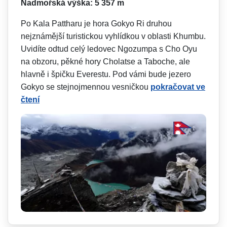
Nadmořská výška: 5 357 m
Po Kala Pattharu je hora Gokyo Ri druhou
nejznámější turistickou vyhlídkou v oblasti Khumbu.
Uvidíte odtud celý ledovec Ngozumpa s Cho Oyu
na obzoru, pěkné hory Cholatse a Taboche, ale
hlavně i špičku Everestu. Pod vámi bude jezero
Gokyo se stejnojmennou vesničkou
pokračovat ve
čtení