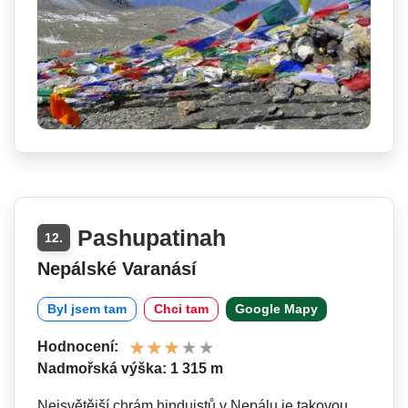
Pashupatinah
12.
Nepálské Varanásí
Byl jsem tam
Chci tam
Google Mapy
Hodnocení:
Nadmořská výška: 1 315 m
Nejsvětější chrám hinduistů v Nepálu je takovou