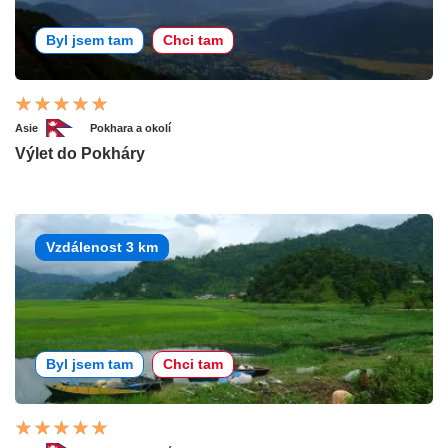
Byl jsem tam
Chci tam
Asie
Pokhara a okolí
Výlet do Pokháry
Vzdálenost 3 km
Byl jsem tam
Chci tam