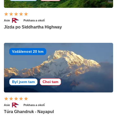
Asie
Pokhara a okolí
Jízda po Siddhartha Highway
Vzdálenost 20 km
Byl jsem tam
Chci tam
Asie
Pokhara a okolí
Túra Ghandruk - Nayapul