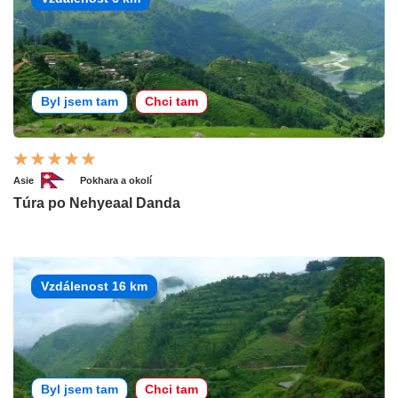
Byl jsem tam
Chci tam
Asie
Pokhara a okolí
Túra po Nehyeaal Danda
Vzdálenost 16 km
Byl jsem tam
Chci tam