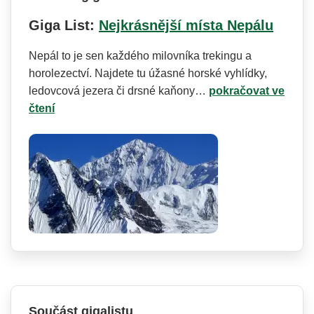
Giga List:
Nejkrásnější místa Nepálu
Nepál to je sen každého milovníka trekingu a
horolezectví. Najdete tu úžasné horské vyhlídky,
ledovcová jezera či drsné kaňony…
pokračovat ve
čtení
Součást gigalistu