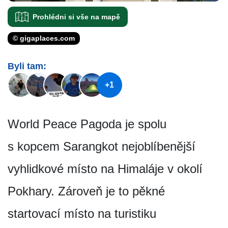
Prohlédni si vše na mapě
© gigaplaces.com
Byli tam:
+1
World Peace Pagoda je spolu
s kopcem Sarangkot nejoblíbenější
vyhlidkové místo na Himaláje v okolí
Pokhary. Zároveň je to pěkné
startovací místo na turistiku