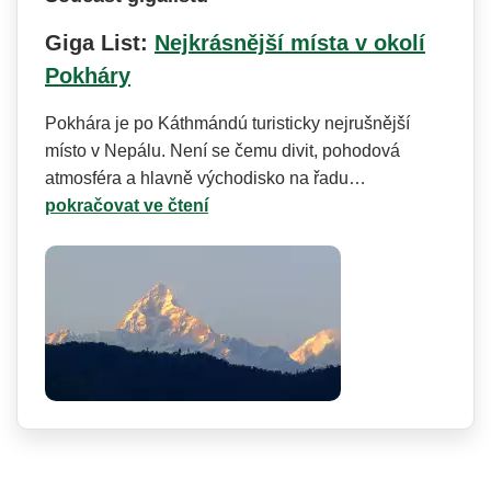
Giga List:
Nejkrásnější místa v okolí
Pokháry
Pokhára je po Káthmándú turisticky nejrušnější
místo v Nepálu. Není se čemu divit, pohodová
atmosféra a hlavně východisko na řadu…
pokračovat ve čtení