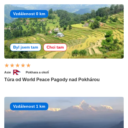
Vzdálenost 0 km
Byl jsem tam
Chci tam
Asie
Pokhara a okolí
Túra od World Peace Pagody nad Pokhárou
Vzdálenost 1 km