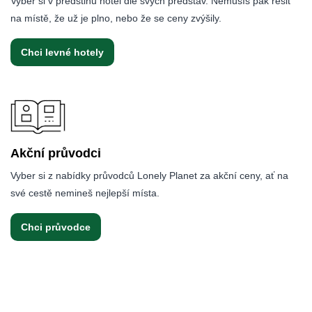
Vyber si v předstihu hotel dle svých představ. Nemusíš pak řešit
na místě, že už je plno, nebo že se ceny zvýšily.
Chci levné hotely
Akční průvodci
Vyber si z nabídky průvodců Lonely Planet za akční ceny, ať na
své cestě nemineš nejlepší místa.
Chci průvodce