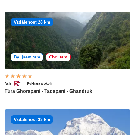
Vzdálenost 28 km
Byl jsem tam
Chci tam
Asie
Pokhara a okolí
Túra Ghorapani - Tadapani - Ghandruk
Vzdálenost 33 km