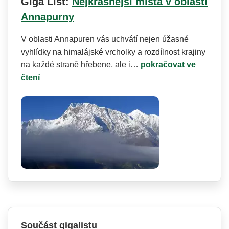
Giga List:
Nejkrásnější místa v oblasti
Annapurny
V oblasti Annapuren vás uchvátí nejen úžasné
vyhlídky na himalájské vrcholky a rozdílnost krajiny
na každé straně hřebene, ale i…
pokračovat ve
čtení
Součást gigalistu