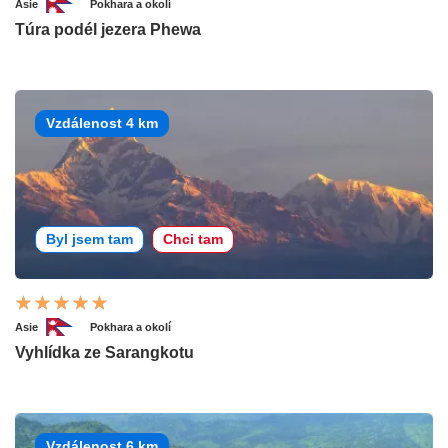
Asie
Pokhara a okolí
Túra podél jezera Phewa
Vzdálenost 4 km
Byl jsem tam
Chci tam
Asie
Pokhara a okolí
Vyhlídka ze Sarangkotu
Vzdálenost 6 km