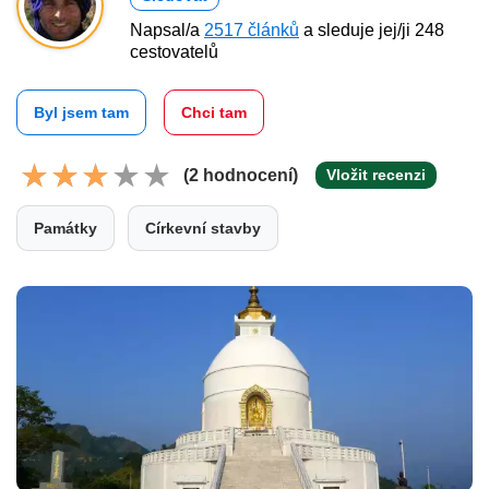
Napsal/a
2517 článků
a sleduje jej/ji 248
cestovatelů
Byl jsem tam
Chci tam
(2 hodnocení)
Vložit recenzi
Památky
Církevní stavby