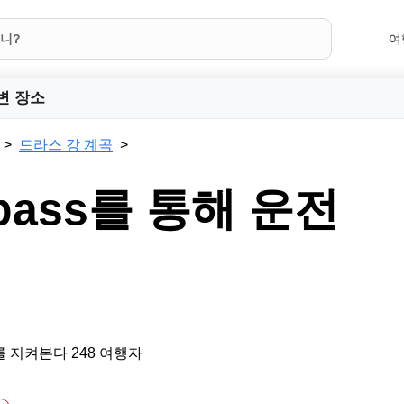
여
변 장소
드라스 강 계곡
a pass를 통해 운전
 지켜본다 248 여행자