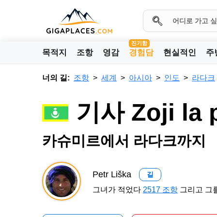
진기함
목적지
조항
영감
경험담
현실적인
주
너의 길:
조항
세계
아시아
인도
라다크
기사 Zoji l
카슈미르에서 라다크까지
Petr Liška
길
그녀가 적었다
2517 조항
그리고 그를