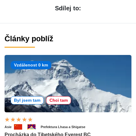
Sdílej to:
Články poblíž
Vzdálenost 0 km
Byl jsem tam
Chci tam
Asie
Prefektura Lhasa a Shigatse
Procházka do Tibetského Everest BC