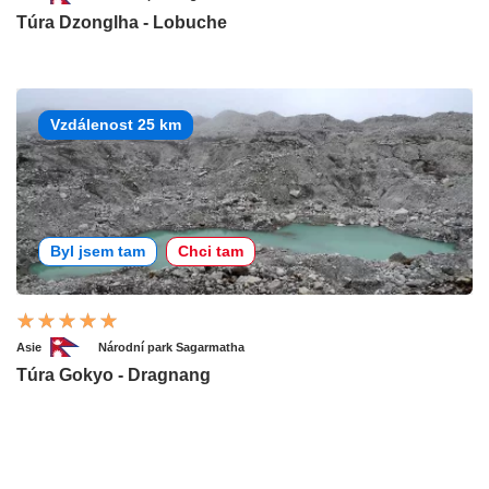
Túra Dzonglha - Lobuche
Vzdálenost 25 km
Byl jsem tam
Chci tam
Asie
Národní park Sagarmatha
Túra Gokyo - Dragnang