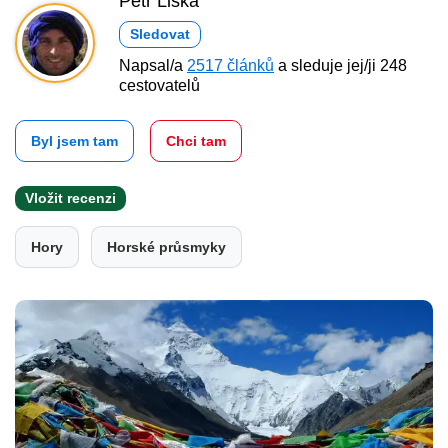
Petr Liška
Sledovat
Napsal/a
2517 článků
a sleduje jej/ji 248
cestovatelů
Byl jsem tam
Chci tam
Vložit recenzi
Hory
Horské průsmyky