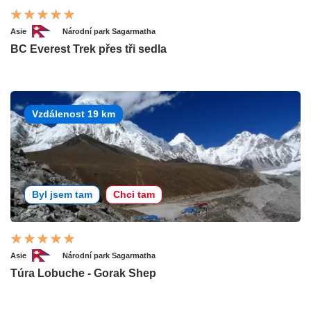
Asie
Národní park Sagarmatha
BC Everest Trek přes tři sedla
Vzdálenost 19 km
Byl jsem tam
Chci tam
Asie
Národní park Sagarmatha
Túra Lobuche - Gorak Shep