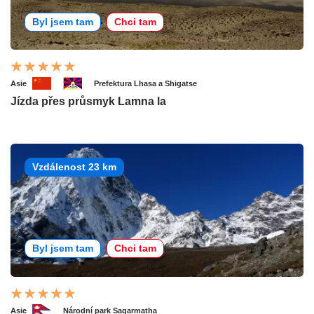
Byl jsem tam
Chci tam
Asie
Prefektura Lhasa a Shigatse
Jízda přes průsmyk Lamna la
Vzdálenost 23 km
Byl jsem tam
Chci tam
Asie
Národní park Sagarmatha