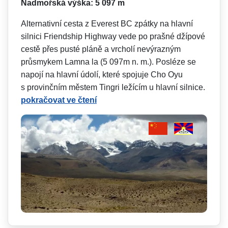
Nadmořská výška: 5 097 m
Alternativní cesta z Everest BC zpátky na hlavní
silnici Friendship Highway vede po prašné džípové
cestě přes pusté pláně a vrcholí nevýrazným
průsmykem Lamna la (5 097m n. m.). Posléze se
napojí na hlavní údolí, které spojuje Cho Oyu
s provinčním městem Tingri ležícím u hlavní silnice.
pokračovat ve čtení