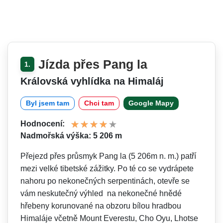
Jízda přes Pang la
1.
Královská vyhlídka na Himaláj
Byl jsem tam
Chci tam
Google Mapy
Hodnocení:
Nadmořská výška: 5 206 m
Přejezd přes průsmyk Pang la (5 206m n. m.) patří
mezi velké tibetské zážitky. Po té co se vydrápete
nahoru po nekonečných serpentinách, otevře se
vám neskutečný výhled na nekonečné hnědé
hřebeny korunované na obzoru bílou hradbou
Himaláje včetně Mount Everestu, Cho Oyu, Lhotse