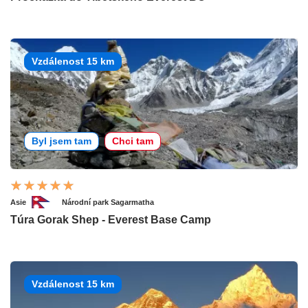
Vzdálenost 15 km
Byl jsem tam
Chci tam
Asie
Národní park Sagarmatha
Túra Gorak Shep - Everest Base Camp
Vzdálenost 15 km