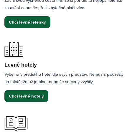
Začni svou vysněnou cestu tím, že si pořídíš tu nejlepší letenku
za akční cenu. Je přeci zbytečné platit více.
Chci levné letenky
Levné hotely
Vyber si v předstihu hotel dle svých představ. Nemusíš pak řešit
na místě, že už je plno, nebo že se ceny zvýšily.
Chci levné hotely