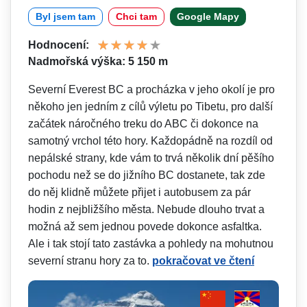
Byl jsem tam
Chci tam
Google Mapy
Hodnocení:
Nadmořská výška: 5 150 m
Severní Everest BC a procházka v jeho okolí je pro
někoho jen jedním z cílů výletu po Tibetu, pro další
začátek náročného treku do ABC či dokonce na
samotný vrchol této hory. Každopádně na rozdíl od
nepálské strany, kde vám to trvá několik dní pěšího
pochodu než se do jižního BC dostanete, tak zde
do něj klidně můžete přijet i autobusem za pár
hodin z nejbližšího města. Nebude dlouho trvat a
možná až sem jednou povede dokonce asfaltka.
Ale i tak stojí tato zastávka a pohledy na mohutnou
severní stranu hory za to.
pokračovat ve čtení