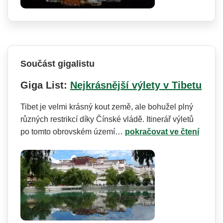
Součást gigalistu
Giga List:
Nejkrásnější výlety v Tibetu
Tibet je velmi krásný kout země, ale bohužel plný
různých restrikcí díky Čínské vládě. Itinerář výletů
po tomto obrovském území…
pokračovat ve čtení