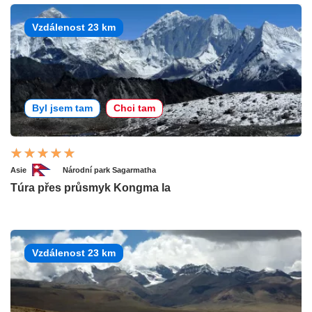
Vzdálenost 23 km
Byl jsem tam
Chci tam
Asie
Národní park Sagarmatha
Túra přes průsmyk Kongma la
Vzdálenost 23 km