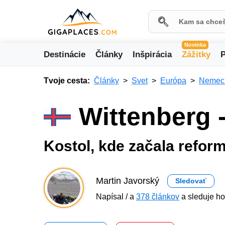
Novinka
Destinácie
Články
Inšpirácia
Zážitky
P
Tvoje cesta:
Články
Svet
Európa
Nemec
Wittenberg 
Kostol, kde začala refor
Martin Javorský
Sledovať
Napísal / a
378 článkov
a sleduje ho