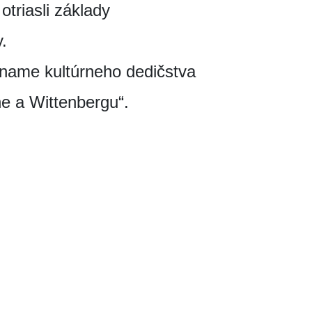
otriasli základy
.
zname kultúrneho dedičstva
 a Wittenbergu“.