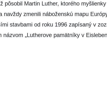
iž pôsobil Martin Luther, ktorého myšlienky 
 a navždy zmenili náboženskú mapu Európy
lšími stavbami od roku 1996 zapísaný v zo
ázvom „Lutherove pamätníky v Eislebene