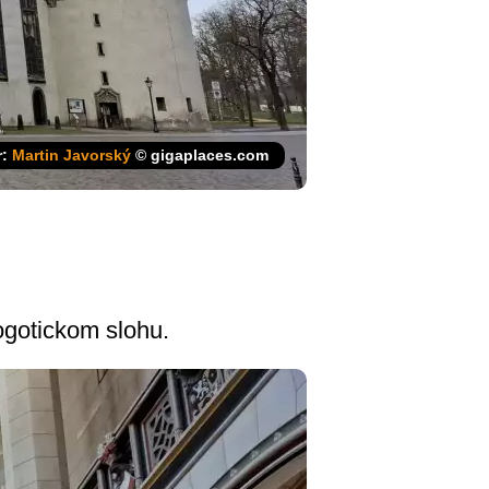
r:
Martin Javorský
© gigaplaces.com
gotic­kom slohu.