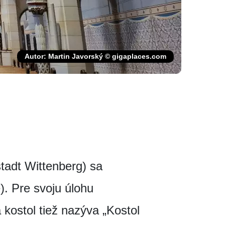
Autor: Martin Javorský © gigaplaces.com
tadt Wittenberg) sa
. Pre svoju úlohu
a kostol tiež nazýva „Kostol