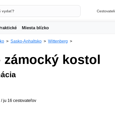
Cestovatel
raktické
Miesta blízko
ko
Sasko-Anhaltsko
Wittenberg
- zámocký kostol
mácia
 / ju 16 cestovateľov